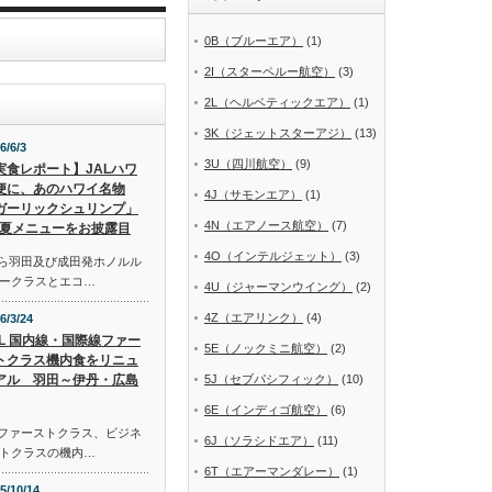
0B（ブルーエア）
(1)
2I（スターペルー航空）
(3)
2L（ヘルベティックエア）
(1)
3K（ジェットスターアジ）
(13)
6/6/3
3U（四川航空）
(9)
実食レポート】JALハワ
便に、あのハワイ名物
4J（サモンエア）
(1)
ガーリックシュリンプ」
4N（エアノース航空）
(7)
夏メニューをお披露目
4O（インテルジェット）
(3)
から羽田及び成田発ホノルル
ークラスとエコ…
4U（ジャーマンウイング）
(2)
4Z（エアリンク）
(4)
6/3/24
AL 国内線・国際線ファー
5E（ノックミニ航空）
(2)
トクラス機内食をリニュ
アル 羽田～伊丹・広島
5J（セブパシフィック）
(10)
6E（インディゴ航空）
(6)
線ファーストクラス、ビジネ
6J（ソラシドエア）
(11)
トクラスの機内…
6T（エアーマンダレー）
(1)
5/10/14