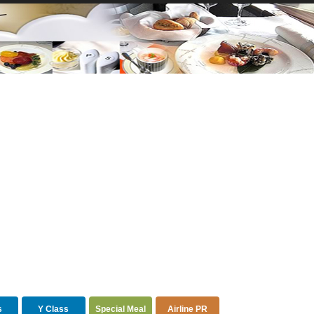
s
Y Class
Special Meal
Airline PR