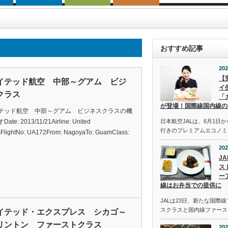
おすすめ記事
202
【
イテッド航空 中部～グアム ビジ
イ
クラス
「
が登場！国際線国内線の
テッド航空 中部～グアム ビジネスクラスの機
te: 2013/11/21Airline: United
日本航空JALは、6月1日
行きのプレミアムエコノミ
esFlightNo: UA172From: NagoyaTo: GuamClass:
202
J
ス
ー
線はお弁当での提供に
JALは23日、新たな国際
スクラスと国内線ファース
イテッド・エクスプレス シカゴ～
リントン ファーストクラス
202