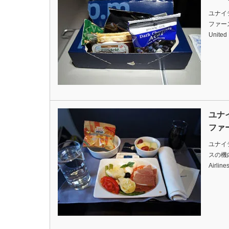
ユナイ
ファースト
United
ユナ
ファ
ユナイ
スの機内食
Airlin