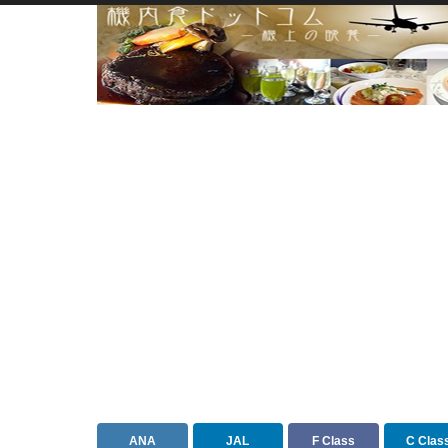
ANA
JAL
F Class
C Clas