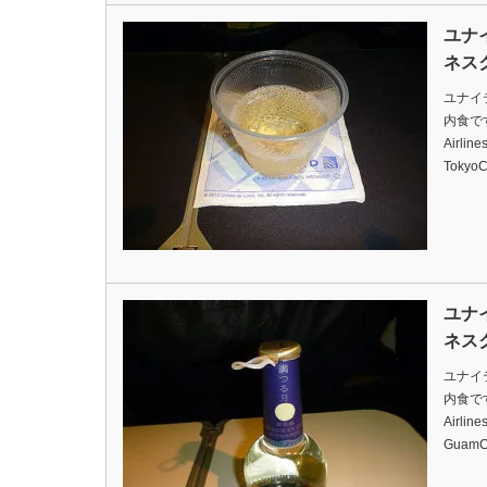
ユナ
ネス
ユナイ
内食ですDa
Airlin
TokyoC
ユナ
ネス
ユナイ
内食ですDa
Airlin
GuamC