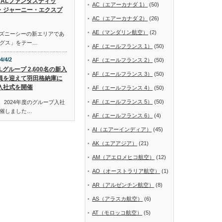
JALファンタスティッ
AC（エアーカナダ 1）
(50)
・ジャーニー・エクスプ
AC（エアーカナダ 2）
(26)
AE（マンダリン航空）
(2)
ディズニーシーの新エリアであ
グス」をテー…
AF（エールフランス 1）
(50)
4/4/2
AF（エールフランス 2）
(50)
Lグループ 2,600名の新入
AF（エールフランス 3）
(50)
員を迎えて羽田格納庫に
入社式を開催
AF（エールフランス 4）
(50)
AF（エールフランス 5）
(50)
、2024年度のグループ入社
催しました…
AF（エールフランス 6）
(4)
AI（エアーインディア）
(45)
AK（エアアジア）
(21)
AM（アエロメヒコ航空）
(12)
AO（オーストラリア航空）
(1)
AR（アルゼンチン航空）
(8)
AS（アラスカ航空）
(6)
AT（モロッコ航空）
(5)