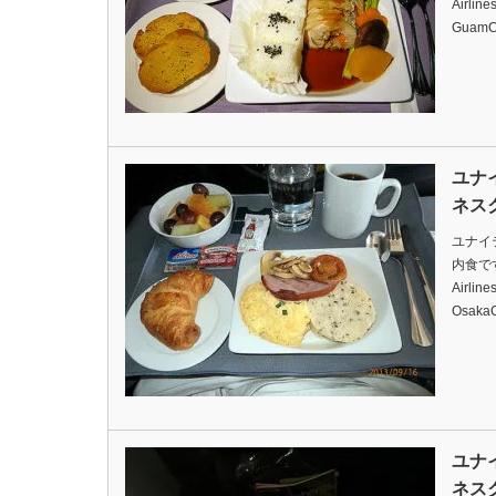
Airlin
GuamC
ユナ
ネス
ユナイ
内食ですDa
Airlin
Osaka
ユナ
ネス