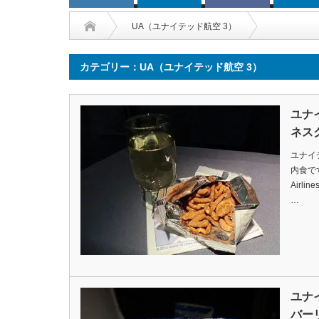
UA（ユナイテッド航空 3）
カテゴリー：UA（ユナイテッド航空 3）
ユナ
ネス
ユナイ
内食ですDa
Airlin
…
ユナ
バー