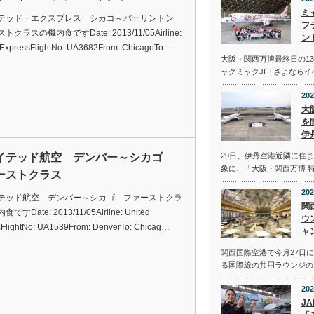
ミ
テッド・エクスプレス シカゴ～バーリントン
フ
クラスの機内食ですDate: 2013/11/05Airline:
ン
 ExpressFlightNo: UA3682From: ChicagoTo:…
大阪・関西万博最終日の13
ャクミャクJETさよなら
202
大
を
伊
イテッド航空 デンバー～シカゴ
29日、伊丹空港近隣に住
象に、「大阪・関西万博 
ーストクラス
202
テッド航空 デンバー～シカゴ ファーストクラ
関
ですDate: 2013/11/05Airline: United
ウ
esFlightNo: UA1539From: DenverTo: Chicag…
ャ
関西国際空港で今月27日
る国際線の共用ラウンジの
202
J