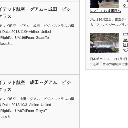
「
ク
イテッド航空 グアム～成田 ビジ
レス）」お披露目へ
クラス
JALは10月21日、東京
る「ファンタジースプリン
テッド航空 グアム～成田 ビジネスクラスの機
te: 2013/11/04Airline: United
202
esFlightNo: UA196From: GuamTo:
JA
lass:&…
社
て
日本航空（JAL）は4月1日
式を羽田空港の格納庫で開
イテッド航空 成田～グアム ビジ
クラス
テッド航空 成田～グアム ビジネスクラスの機
te: 2013/10/31Airline: United
esFlightNo: UA874From: TokyoTo:
lass:&…