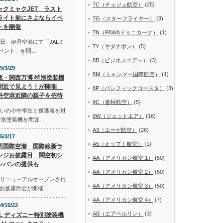
7C（チェジュ航空）
(25)
ャクミャクJET ラスト
ライト前にさよならイベ
7G（スターフライヤー）
(8)
トを開催
7N（PAWAドミニカーナ）
(1)
日、伊丹空港にて「JALミ
7Y（ヤダナポン）
(5)
イベント」が開…
8B（ビジネスエアー）
(3)
5/3/29
8M（ミャンマー国際航空）
(1)
阪・関西万博 特別塗装機
間近で見よう！が開催
8P（パシフィックコースタ）
(3)
丹空港近隣の親子を招待
9C（春秋航空）
(5)
まいの小中学生と保護者を対
9W（ジェットエア）
(16)
特別塗装機を間近…
A3（エーゲ航空）
(26)
5/3/17
A5（オップ！航空）
(1)
西国際空港 国際線新ラ
ンジお披露目 関空初シ
AA（アメリカン航空 1）
(50)
ンパンの提供も
AA（アメリカン航空 2）
(50)
にリニューアルオープンされ
AA（アメリカン航空 3）
(50)
お披露目会が開催…
AA（アメリカン航空 4）
(7)
4/10/22
AB（エアベルリン）
(3)
AL ディズニー特別塗装機