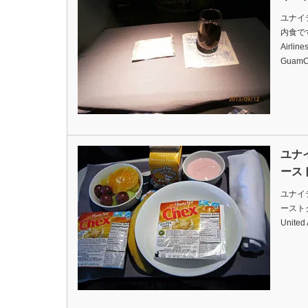
ユナイ
内食ですDa
Airlin
GuamC
ユナ
ース
ユナイ
ーストクラ
United