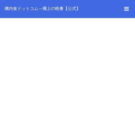
機内食ドットコム～機上の晩餐【公式】