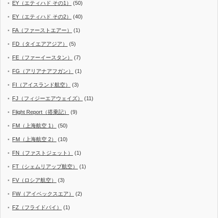
EY（エティハド その1）
(50)
EY（エティハド その2）
(40)
FA（ファーストエアー）
(1)
FD（タイエアアジア）
(5)
FE（ファーイースタン）
(7)
FG（アリアナアフガン）
(1)
FI（アイスランド航空）
(3)
FJ（フィジーエアウェイズ）
(11)
Flight Report（搭乗記）
(9)
FM（上海航空 1）
(50)
FM（上海航空 2）
(10)
FN（ファストジェット）
(1)
FT（シェムリアップ航空）
(1)
FV（ロシア航空）
(3)
FW（アイベックスエア）
(2)
FZ（フライドバイ）
(1)