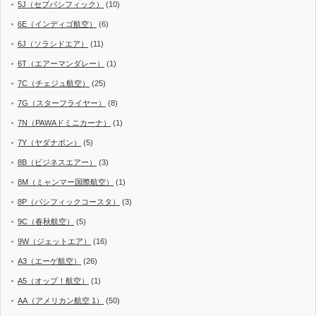
5J（セブパシフィック）
(10)
6E（インディゴ航空）
(6)
6J（ソラシドエア）
(11)
6T（エアーマンダレー）
(1)
7C（チェジュ航空）
(25)
7G（スターフライヤー）
(8)
7N（PAWAドミニカーナ）
(1)
7Y（ヤダナポン）
(5)
8B（ビジネスエアー）
(3)
8M（ミャンマー国際航空）
(1)
8P（パシフィックコースタ）
(3)
9C（春秋航空）
(5)
9W（ジェットエア）
(16)
A3（エーゲ航空）
(26)
A5（オップ！航空）
(1)
AA（アメリカン航空 1）
(50)