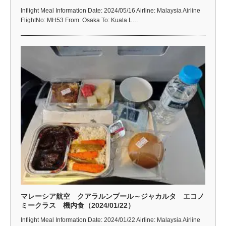
Inflight Meal Information Date: 2024/05/16 Airline: Malaysia Airline
FlightNo: MH53 From: Osaka To: Kuala L…
マレーシア航空 クアラルンプール～ジャカルタ エコノ
ミークラス 機内食（2024/01/22）
Inflight Meal Information Date: 2024/01/22 Airline: Malaysia Airline