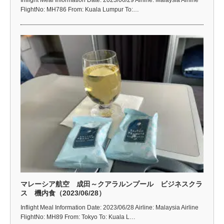
Inflight Meal Information Date: 2023/06/29 Airline: Malaysia Airline
FlightNo: MH786 From: Kuala Lumpur To:…
マレーシア航空 成田～クアラルンプール ビジネスクラ
ス 機内食（2023/06/28）
Inflight Meal Information Date: 2023/06/28 Airline: Malaysia Airline
FlightNo: MH89 From: Tokyo To: Kuala L…