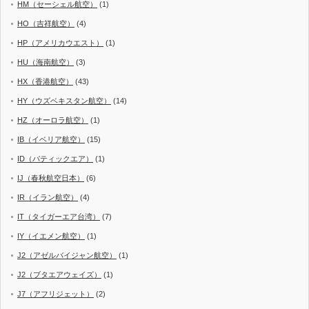
HM（セーシェル航空）
(1)
HO（吉祥航空）
(4)
HP（アメリカウエスト）
(1)
HU（海南航空）
(3)
HX（香港航空）
(43)
HY（ウズベキスタン航空）
(14)
HZ（オーロラ航空）
(1)
IB（イベリア航空）
(15)
ID（バティックエア）
(1)
IJ（春秋航空日本）
(6)
IR（イラン航空）
(4)
IT（タイガーエア台湾）
(7)
IY（イエメン航空）
(1)
J2（アゼルバイジャン航空）
(1)
J2（ブタエアウェイズ）
(1)
J7（アフリジェット）
(2)