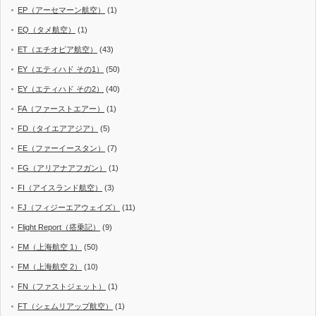
EP（アーセマーン航空）
(1)
EQ（タメ航空）
(1)
ET（エチオピア航空）
(43)
EY（エティハド その1）
(50)
EY（エティハド その2）
(40)
FA（ファーストエアー）
(1)
FD（タイエアアジア）
(5)
FE（ファーイースタン）
(7)
FG（アリアナアフガン）
(1)
FI（アイスランド航空）
(3)
FJ（フィジーエアウェイズ）
(11)
Flight Report（搭乗記）
(9)
FM（上海航空 1）
(50)
FM（上海航空 2）
(10)
FN（ファストジェット）
(1)
FT（シェムリアップ航空）
(1)