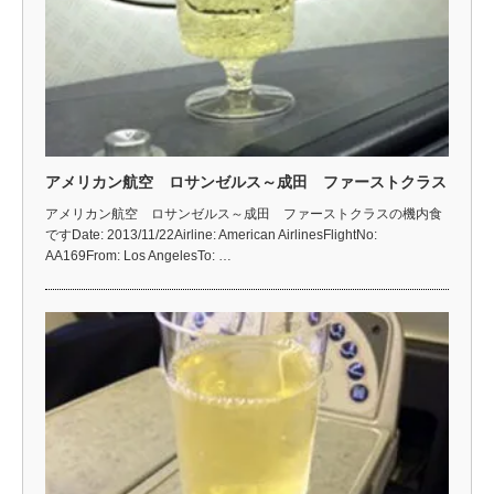
アメリカン航空 ロサンゼルス～成田 ファーストクラス
アメリカン航空 ロサンゼルス～成田 ファーストクラスの機内食
ですDate: 2013/11/22Airline: American AirlinesFlightNo:
AA169From: Los AngelesTo: …