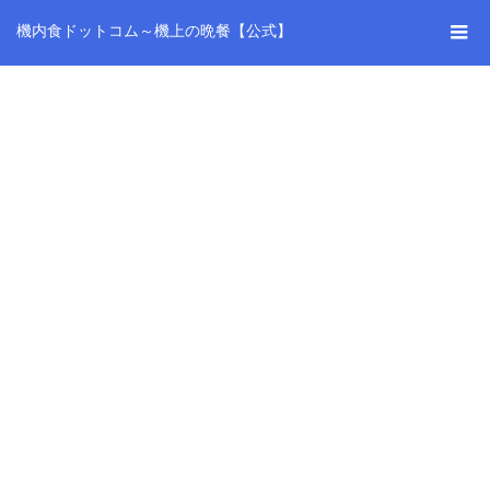
機内食ドットコム～機上の晩餐【公式】