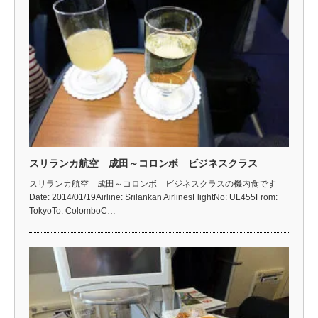
スリランカ航空 成田～コロンボ ビジネスクラス
スリランカ航空 成田～コロンボ ビジネスクラスの機内食です
Date: 2014/01/19Airline: Srilankan AirlinesFlightNo: UL455From:
TokyoTo: ColomboC…