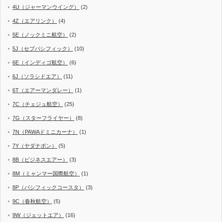
4U（ジャーマンウイング）
(2)
4Z（エアリンク）
(4)
5E（ノックミニ航空）
(2)
5J（セブパシフィック）
(10)
6E（インディゴ航空）
(6)
6J（ソラシドエア）
(11)
6T（エアーマンダレー）
(1)
7C（チェジュ航空）
(25)
7G（スターフライヤー）
(8)
7N（PAWAドミニカーナ）
(1)
7Y（ヤダナポン）
(5)
8B（ビジネスエアー）
(3)
8M（ミャンマー国際航空）
(1)
8P（パシフィックコースタ）
(3)
9C（春秋航空）
(5)
9W（ジェットエア）
(16)