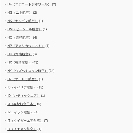
HF（エアコートジボワール）
(2)
HG（ニキ航空）
(2)
HK（ヤンゴン航空）
(1)
HM（セーシェル航空）
(1)
HO（吉祥航空）
(4)
HP（アメリカウエスト）
(1)
HU（海南航空）
(3)
HX（香港航空）
(43)
HY（ウズベキスタン航空）
(14)
HZ（オーロラ航空）
(1)
IB（イベリア航空）
(15)
ID（バティックエア）
(1)
IJ（春秋航空日本）
(6)
IR（イラン航空）
(4)
IT（タイガーエア台湾）
(7)
IY（イエメン航空）
(1)