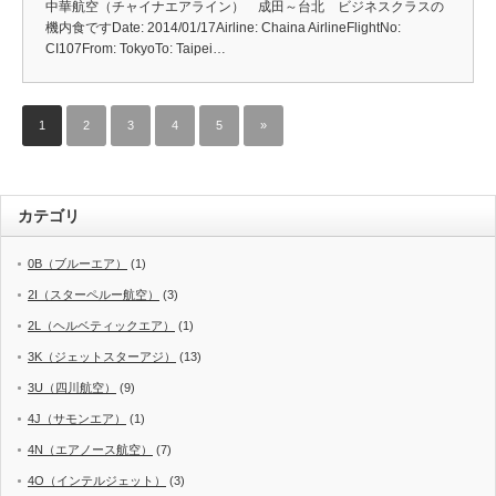
中華航空（チャイナエアライン） 成田～台北 ビジネスクラスの
機内食ですDate: 2014/01/17Airline: Chaina AirlineFlightNo:
CI107From: TokyoTo: Taipei…
1
2
3
4
5
»
カテゴリ
0B（ブルーエア）
(1)
2I（スターペルー航空）
(3)
2L（ヘルベティックエア）
(1)
3K（ジェットスターアジ）
(13)
3U（四川航空）
(9)
4J（サモンエア）
(1)
4N（エアノース航空）
(7)
4O（インテルジェット）
(3)