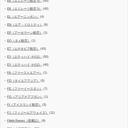
EK（エミレーツ航空 4）
(50)
EK（エミレーツ航空 5）
(45)
EL（エアーニッポン）
(4)
EN（エア・ドロミティ）
(8)
EP（アーセマーン航空）
(1)
EQ（タメ航空）
(1)
ET（エチオピア航空）
(43)
EY（エティハド その1）
(50)
EY（エティハド その2）
(40)
FA（ファーストエアー）
(1)
FD（タイエアアジア）
(5)
FE（ファーイースタン）
(7)
FG（アリアナアフガン）
(1)
FI（アイスランド航空）
(3)
FJ（フィジーエアウェイズ）
(11)
Flight Report（搭乗記）
(9)