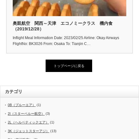
奥凱航空 関西～天津 エコノミークラス 機内食
（2019/12/28）
Inflight Meal Information Date: 2023/02/25 Airline: Okay Airways
FlightNo: BK3026 From: Osaka To: Tianjin C…
トップページに戻る
カテゴリ
0B（ブルーエア）
(1)
2I（スターペルー航空）
(3)
2L（ヘルベティックエア）
(1)
3K（ジェットスターアジ）
(13)