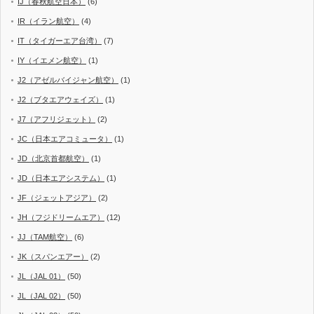
IJ（春秋航空日本）
(6)
IR（イラン航空）
(4)
IT（タイガーエア台湾）
(7)
IY（イエメン航空）
(1)
J2（アゼルバイジャン航空）
(1)
J2（ブタエアウェイズ）
(1)
J7（アフリジェット）
(2)
JC（日本エアコミュータ）
(1)
JD（北京首都航空）
(1)
JD（日本エアシステム）
(1)
JF（ジェットアジア）
(2)
JH（フジドリームエア）
(12)
JJ（TAM航空）
(6)
JK（スパンエアー）
(2)
JL（JAL 01）
(50)
JL（JAL 02）
(50)