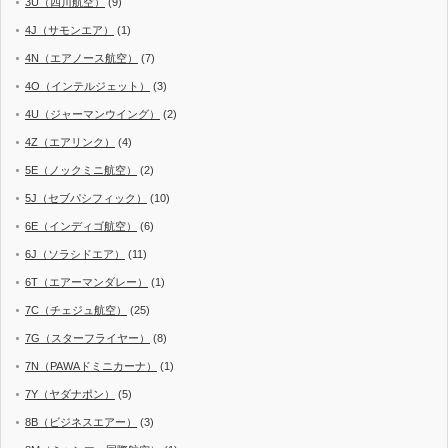
3U（四川航空）
(9)
4J（サモンエア）
(1)
4N（エアノース航空）
(7)
4O（インテルジェット）
(3)
4U（ジャーマンウイング）
(2)
4Z（エアリンク）
(4)
5E（ノックミニ航空）
(2)
5J（セブパシフィック）
(10)
6E（インディゴ航空）
(6)
6J（ソラシドエア）
(11)
6T（エアーマンダレー）
(1)
7C（チェジュ航空）
(25)
7G（スターフライヤー）
(8)
7N（PAWAドミニカーナ）
(1)
7Y（ヤダナポン）
(5)
8B（ビジネスエアー）
(3)