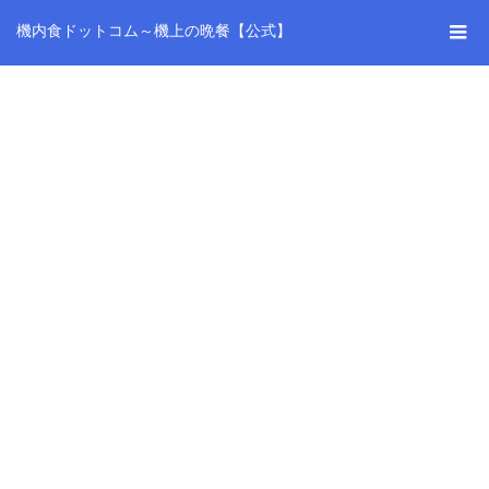
機内食ドットコム～機上の晩餐【公式】