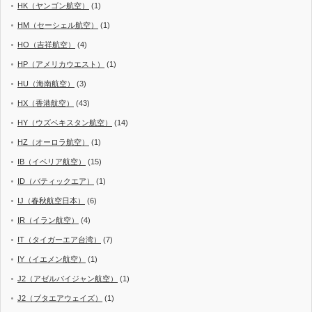
HK（ヤンゴン航空）
(1)
HM（セーシェル航空）
(1)
HO（吉祥航空）
(4)
HP（アメリカウエスト）
(1)
HU（海南航空）
(3)
HX（香港航空）
(43)
HY（ウズベキスタン航空）
(14)
HZ（オーロラ航空）
(1)
IB（イベリア航空）
(15)
ID（バティックエア）
(1)
IJ（春秋航空日本）
(6)
IR（イラン航空）
(4)
IT（タイガーエア台湾）
(7)
IY（イエメン航空）
(1)
J2（アゼルバイジャン航空）
(1)
J2（ブタエアウェイズ）
(1)