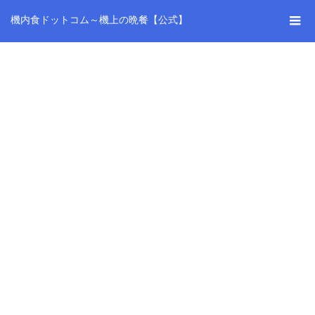
機内食ドットコム～機上の晩餐【公式】