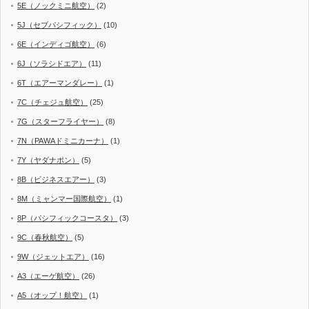
5E（ノックミニ航空）
(2)
5J（セブパシフィック）
(10)
6E（インディゴ航空）
(6)
6J（ソラシドエア）
(11)
6T（エアーマンダレー）
(1)
7C（チェジュ航空）
(25)
7G（スターフライヤー）
(8)
7N（PAWAドミニカーナ）
(1)
7Y（ヤダナポン）
(5)
8B（ビジネスエアー）
(3)
8M（ミャンマー国際航空）
(1)
8P（パシフィックコースタ）
(3)
9C（春秋航空）
(5)
9W（ジェットエア）
(16)
A3（エーゲ航空）
(26)
A5（オップ！航空）
(1)