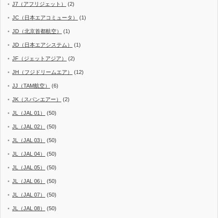
J7（アフリジェット）
(2)
JC（日本エアコミュータ）
(1)
JD（北京首都航空）
(1)
JD（日本エアシステム）
(1)
JF（ジェットアジア）
(2)
JH（フジドリームエア）
(12)
JJ（TAM航空）
(6)
JK（スパンエアー）
(2)
JL（JAL 01）
(50)
JL（JAL 02）
(50)
JL（JAL 03）
(50)
JL（JAL 04）
(50)
JL（JAL 05）
(50)
JL（JAL 06）
(50)
JL（JAL 07）
(50)
JL（JAL 08）
(50)