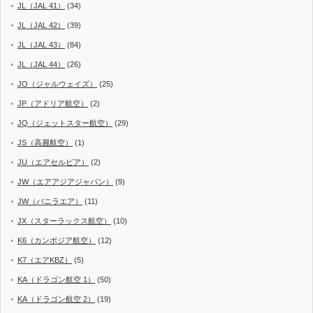
JL（JAL 41）
(34)
JL（JAL 42）
(39)
JL（JAL 43）
(84)
JL（JAL 44）
(26)
JO（ジャルウェイズ）
(25)
JP（アドリア航空）
(2)
JQ（ジェットスター航空）
(29)
JS（高麗航空）
(1)
JU（エアセルビア）
(2)
JW（エアアジアジャパン）
(9)
JW（バニラエア）
(11)
JX（スターラックス航空）
(10)
K6（カンボジア航空）
(12)
K7（エアKBZ）
(5)
KA（ドラゴン航空 1）
(50)
KA（ドラゴン航空 2）
(19)