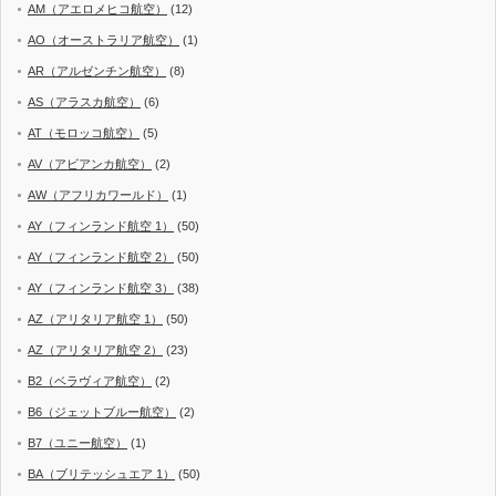
AM（アエロメヒコ航空）
(12)
AO（オーストラリア航空）
(1)
AR（アルゼンチン航空）
(8)
AS（アラスカ航空）
(6)
AT（モロッコ航空）
(5)
AV（アビアンカ航空）
(2)
AW（アフリカワールド）
(1)
AY（フィンランド航空 1）
(50)
AY（フィンランド航空 2）
(50)
AY（フィンランド航空 3）
(38)
AZ（アリタリア航空 1）
(50)
AZ（アリタリア航空 2）
(23)
B2（ベラヴィア航空）
(2)
B6（ジェットブルー航空）
(2)
B7（ユニー航空）
(1)
BA（ブリテッシュエア 1）
(50)