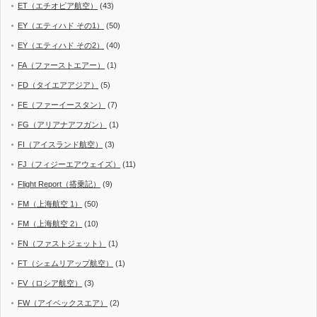
ET（エチオピア航空）
(43)
EY（エティハド その1）
(50)
EY（エティハド その2）
(40)
FA（ファーストエアー）
(1)
FD（タイエアアジア）
(5)
FE（ファーイースタン）
(7)
FG（アリアナアフガン）
(1)
FI（アイスランド航空）
(3)
FJ（フィジーエアウェイズ）
(11)
Flight Report（搭乗記）
(9)
FM（上海航空 1）
(50)
FM（上海航空 2）
(10)
FN（ファストジェット）
(1)
FT（シェムリアップ航空）
(1)
FV（ロシア航空）
(3)
FW（アイベックスエア）
(2)