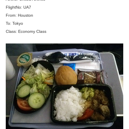
FlightNo: UA7
From: Houston
To: Tokyo
Class: Economy Class