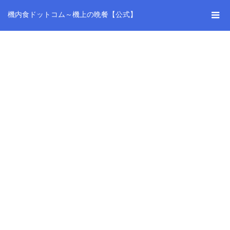
機内食ドットコム～機上の晩餐【公式】