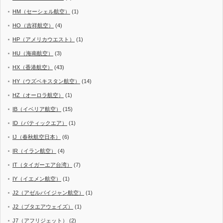
HM（セーシェル航空）
(1)
HO（吉祥航空）
(4)
HP（アメリカウエスト）
(1)
HU（海南航空）
(3)
HX（香港航空）
(43)
HY（ウズベキスタン航空）
(14)
HZ（オーロラ航空）
(1)
IB（イベリア航空）
(15)
ID（バティックエア）
(1)
IJ（春秋航空日本）
(6)
IR（イラン航空）
(4)
IT（タイガーエア台湾）
(7)
IY（イエメン航空）
(1)
J2（アゼルバイジャン航空）
(1)
J2（ブタエアウェイズ）
(1)
J7（アフリジェット）
(2)