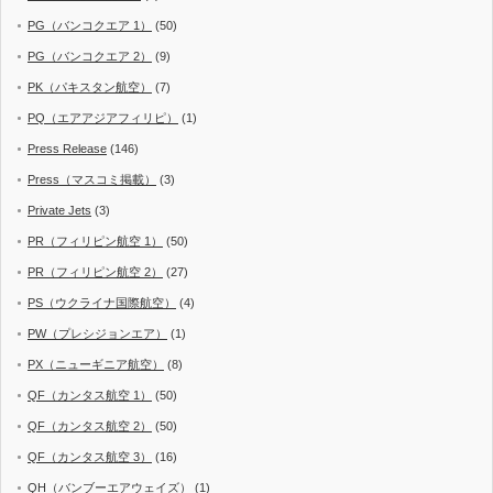
PG（バンコクエア 1）
(50)
PG（バンコクエア 2）
(9)
PK（パキスタン航空）
(7)
PQ（エアアジアフィリピ）
(1)
Press Release
(146)
Press（マスコミ掲載）
(3)
Private Jets
(3)
PR（フィリピン航空 1）
(50)
PR（フィリピン航空 2）
(27)
PS（ウクライナ国際航空）
(4)
PW（プレシジョンエア）
(1)
PX（ニューギニア航空）
(8)
QF（カンタス航空 1）
(50)
QF（カンタス航空 2）
(50)
QF（カンタス航空 3）
(16)
QH（バンブーエアウェイズ）
(1)