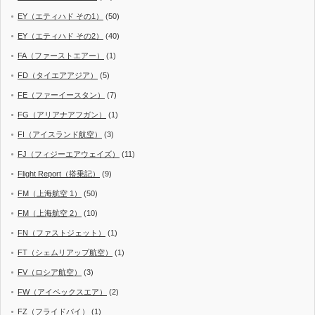
EY（エティハド その1）
(50)
EY（エティハド その2）
(40)
FA（ファーストエアー）
(1)
FD（タイエアアジア）
(5)
FE（ファーイースタン）
(7)
FG（アリアナアフガン）
(1)
FI（アイスランド航空）
(3)
FJ（フィジーエアウェイズ）
(11)
Flight Report（搭乗記）
(9)
FM（上海航空 1）
(50)
FM（上海航空 2）
(10)
FN（ファストジェット）
(1)
FT（シェムリアップ航空）
(1)
FV（ロシア航空）
(3)
FW（アイベックスエア）
(2)
FZ（フライドバイ）
(1)