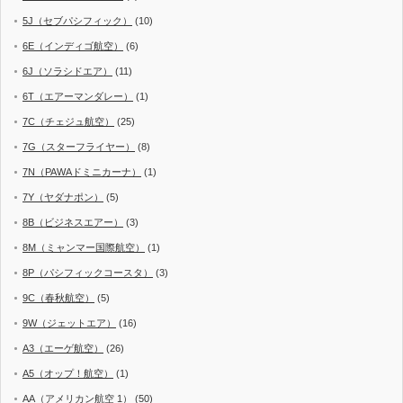
5J（セブパシフィック）
(10)
6E（インディゴ航空）
(6)
6J（ソラシドエア）
(11)
6T（エアーマンダレー）
(1)
7C（チェジュ航空）
(25)
7G（スターフライヤー）
(8)
7N（PAWAドミニカーナ）
(1)
7Y（ヤダナポン）
(5)
8B（ビジネスエアー）
(3)
8M（ミャンマー国際航空）
(1)
8P（パシフィックコースタ）
(3)
9C（春秋航空）
(5)
9W（ジェットエア）
(16)
A3（エーゲ航空）
(26)
A5（オップ！航空）
(1)
AA（アメリカン航空 1）
(50)