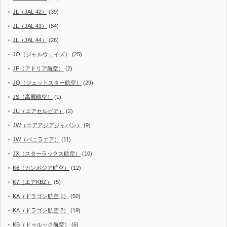
JL（JAL 42）
(39)
JL（JAL 43）
(84)
JL（JAL 44）
(26)
JO（ジャルウェイズ）
(25)
JP（アドリア航空）
(2)
JQ（ジェットスター航空）
(29)
JS（高麗航空）
(1)
JU（エアセルビア）
(2)
JW（エアアジアジャパン）
(9)
JW（バニラエア）
(11)
JX（スターラックス航空）
(10)
K6（カンボジア航空）
(12)
K7（エアKBZ）
(5)
KA（ドラゴン航空 1）
(50)
KA（ドラゴン航空 2）
(19)
KB（ドゥルック航空）
(6)