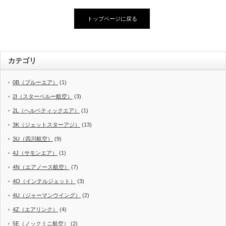
トップページに戻る
カテゴリ
0B（ブルーエア）
(1)
2I（スターペルー航空）
(3)
2L（ヘルベティックエア）
(1)
3K（ジェットスターアジ）
(13)
3U（四川航空）
(9)
4J（サモンエア）
(1)
4N（エアノース航空）
(7)
4O（インテルジェット）
(3)
4U（ジャーマンウイング）
(2)
4Z（エアリンク）
(4)
5E（ノックミニ航空）
(2)