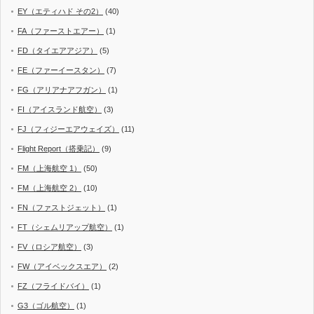
EY（エティハド その2）
(40)
FA（ファーストエアー）
(1)
FD（タイエアアジア）
(5)
FE（ファーイースタン）
(7)
FG（アリアナアフガン）
(1)
FI（アイスランド航空）
(3)
FJ（フィジーエアウェイズ）
(11)
Flight Report（搭乗記）
(9)
FM（上海航空 1）
(50)
FM（上海航空 2）
(10)
FN（ファストジェット）
(1)
FT（シェムリアップ航空）
(1)
FV（ロシア航空）
(3)
FW（アイベックスエア）
(2)
FZ（フライドバイ）
(1)
G3（ゴル航空）
(1)