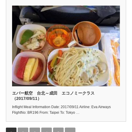
エバー航空 台北～成田 エコノミークラス
（2017/09/11）
Inflight Meal Information Date: 2017/09/11 Airline: Eva Airways
FlightNo: BR196 From: Taipei To: Tokyo …