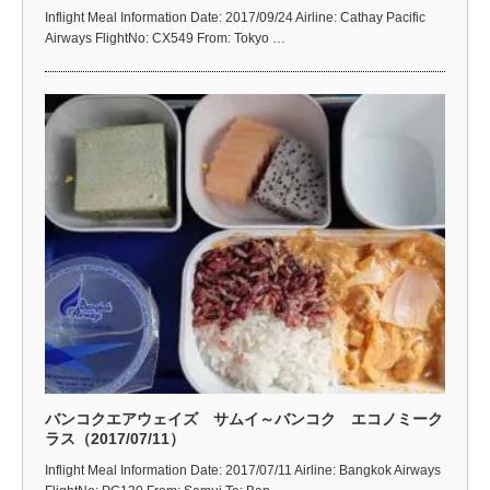
Inflight Meal Information Date: 2017/09/24 Airline: Cathay Pacific
Airways FlightNo: CX549 From: Tokyo …
バンコクエアウェイズ サムイ～バンコク エコノミーク
ラス（2017/07/11）
Inflight Meal Information Date: 2017/07/11 Airline: Bangkok Airways