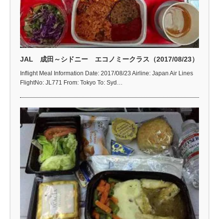
JAL 成田～シドニー エコノミークラス（2017/08/23）
Inflight Meal Information Date: 2017/08/23 Airline: Japan Air Lines
FlightNo: JL771 From: Tokyo To: Syd…