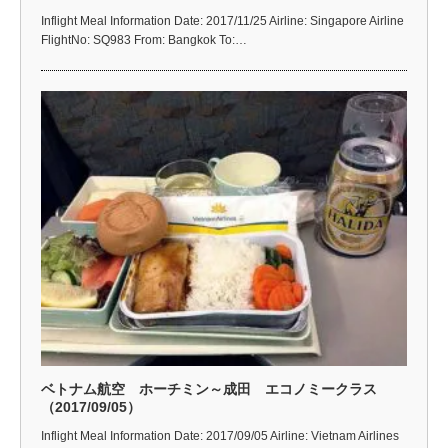
Inflight Meal Information Date: 2017/11/25 Airline: Singapore Airline
FlightNo: SQ983 From: Bangkok To:…
ベトナム航空 ホーチミン～成田 エコノミークラス
（2017/09/05）
Inflight Meal Information Date: 2017/09/05 Airline: Vietnam Airlines