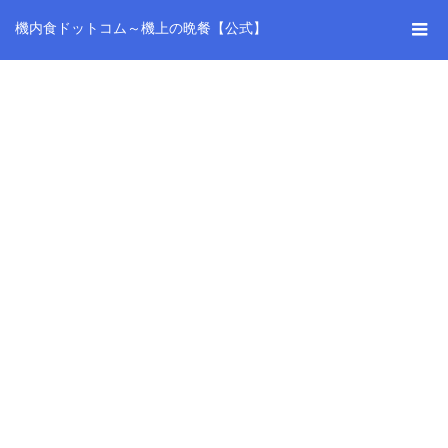
機内食ドットコム～機上の晩餐【公式】