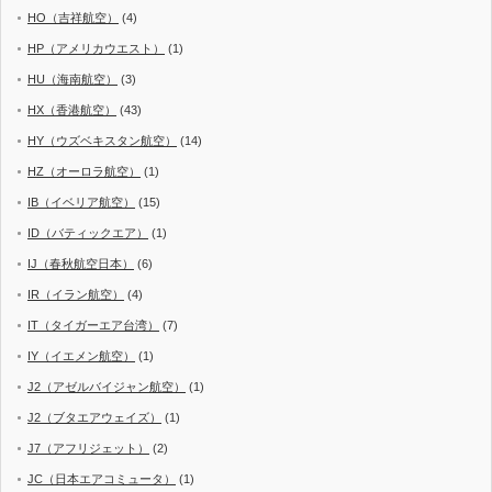
HO（吉祥航空）
(4)
HP（アメリカウエスト）
(1)
HU（海南航空）
(3)
HX（香港航空）
(43)
HY（ウズベキスタン航空）
(14)
HZ（オーロラ航空）
(1)
IB（イベリア航空）
(15)
ID（バティックエア）
(1)
IJ（春秋航空日本）
(6)
IR（イラン航空）
(4)
IT（タイガーエア台湾）
(7)
IY（イエメン航空）
(1)
J2（アゼルバイジャン航空）
(1)
J2（ブタエアウェイズ）
(1)
J7（アフリジェット）
(2)
JC（日本エアコミュータ）
(1)