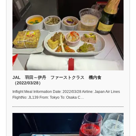
JAL 羽田～伊丹 ファーストクラス 機内食
（2022/03/28）
Inflight Meal Information Date: 2022/03/28 Airline: Japan Air Lines
FlightNo: JL139 From: Tokyo To: Osaka C…