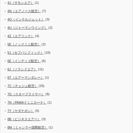
4J（サモンエア）
(1)
4N（エアノース航空）
(7)
4O（インテルジェット）
(3)
4U（ジャーマンウイング）
(2)
4Z（エアリンク）
(4)
5E（ノックミニ航空）
(2)
5J（セブパシフィック）
(10)
6E（インディゴ航空）
(6)
6J（ソラシドエア）
(11)
6T（エアーマンダレー）
(1)
7C（チェジュ航空）
(25)
7G（スターフライヤー）
(8)
7N（PAWAドミニカーナ）
(1)
7Y（ヤダナポン）
(5)
8B（ビジネスエアー）
(3)
8M（ミャンマー国際航空）
(1)