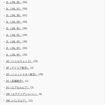
JL（JAL 36）
(50)
JL（JAL 37）
(50)
JL（JAL 38）
(61)
JL（JAL 39）
(50)
JL（JAL 40）
(96)
JL（JAL 41）
(34)
JL（JAL 42）
(39)
JL（JAL 43）
(84)
JL（JAL 44）
(26)
JO（ジャルウェイズ）
(25)
JP（アドリア航空）
(2)
JQ（ジェットスター航空）
(29)
JS（高麗航空）
(1)
JU（エアセルビア）
(2)
JW（エアアジアジャパン）
(9)
JW（バニラエア）
(11)