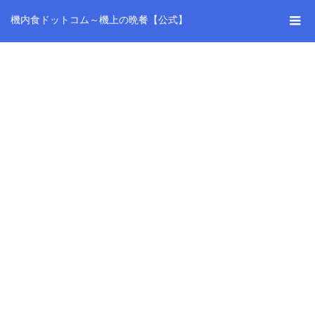
機内食ドットコム～機上の晩餐【公式】