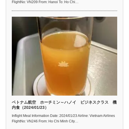
FlightNo: VN209 From: Hanoi To: Ho Chi…
ベトナム航空 ホーチミン～ハノイ ビジネスクラス 機
内食（2024/01/23）
Inflight Meal Information Date: 2024/01/23 Airline: Vietnam Airlines
FlightNo: VN246 From: Ho Chi Minh City…