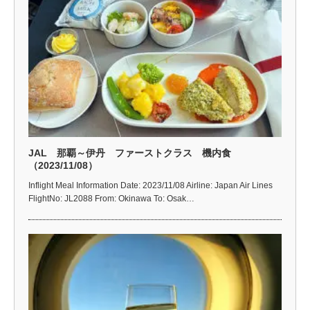
JAL 那覇～伊丹 ファーストクラス 機内食
（2023/11/08）
Inflight Meal Information Date: 2023/11/08 Airline: Japan Air Lines
FlightNo: JL2088 From: Okinawa To: Osak…