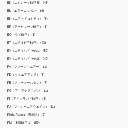
EK（エミレーツ航空 5）
(45)
EL（エアーニッポン）
(4)
EN（エア・ドロミティ）
(8)
EP（アーセマーン航空）
(1)
EQ（タメ航空）
(1)
ET（エチオピア航空）
(43)
EY（エティハド その1）
(50)
EY（エティハド その2）
(40)
FA（ファーストエアー）
(1)
FD（タイエアアジア）
(5)
FE（ファーイースタン）
(7)
FG（アリアナアフガン）
(1)
FI（アイスランド航空）
(3)
FJ（フィジーエアウェイズ）
(11)
Flight Report（搭乗記）
(9)
FM（上海航空 1）
(50)