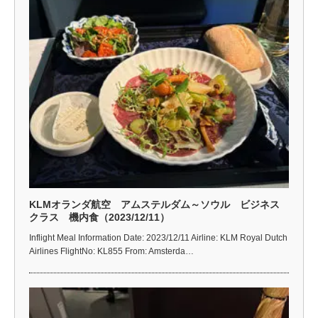
KLMオランダ航空 アムステルダム～ソウル ビジネス
クラス 機内食（2023/12/11）
Inflight Meal Information Date: 2023/12/11 Airline: KLM Royal Dutch
Airlines FlightNo: KL855 From: Amsterda…