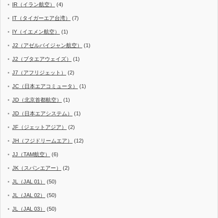
IR（イラン航空）
(4)
IT（タイガーエア台湾）
(7)
IY（イエメン航空）
(1)
J2（アゼルバイジャン航空）
(1)
J2（ブタエアウェイズ）
(1)
J7（アフリジェット）
(2)
JC（日本エアコミュータ）
(1)
JD（北京首都航空）
(1)
JD（日本エアシステム）
(1)
JF（ジェットアジア）
(2)
JH（フジドリームエア）
(12)
JJ（TAM航空）
(6)
JK（スパンエアー）
(2)
JL（JAL 01）
(50)
JL（JAL 02）
(50)
JL（JAL 03）
(50)