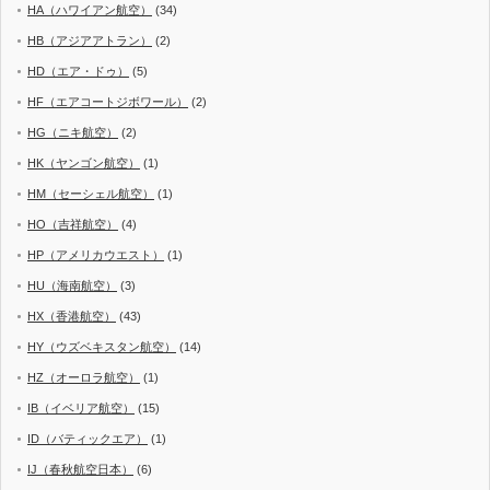
HA（ハワイアン航空）
(34)
HB（アジアアトラン）
(2)
HD（エア・ドゥ）
(5)
HF（エアコートジボワール）
(2)
HG（ニキ航空）
(2)
HK（ヤンゴン航空）
(1)
HM（セーシェル航空）
(1)
HO（吉祥航空）
(4)
HP（アメリカウエスト）
(1)
HU（海南航空）
(3)
HX（香港航空）
(43)
HY（ウズベキスタン航空）
(14)
HZ（オーロラ航空）
(1)
IB（イベリア航空）
(15)
ID（バティックエア）
(1)
IJ（春秋航空日本）
(6)