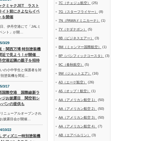
7C（チェジュ航空）
(25)
ャクミャクJET ラスト
ライト前にさよならイベ
7G（スターフライヤー）
(8)
トを開催
7N（PAWAドミニカーナ）
(1)
日、伊丹空港にて「JALミ
7Y（ヤダナポン）
(5)
イベント」が開…
8B（ビジネスエアー）
(3)
5/3/29
8M（ミャンマー国際航空）
(1)
阪・関西万博 特別塗装機
間近で見よう！が開催
8P（パシフィックコースタ）
(3)
丹空港近隣の親子を招待
9C（春秋航空）
(5)
まいの小中学生と保護者を対
9W（ジェットエア）
(16)
特別塗装機を間近…
A3（エーゲ航空）
(26)
5/3/17
A5（オップ！航空）
(1)
西国際空港 国際線新ラ
ンジお披露目 関空初シ
AA（アメリカン航空 1）
(50)
ンパンの提供も
AA（アメリカン航空 2）
(50)
にリニューアルオープンされ
AA（アメリカン航空 3）
(50)
お披露目会が開催…
AA（アメリカン航空 4）
(7)
4/10/22
AB（エアベルリン）
(3)
AL ディズニー特別塗装機