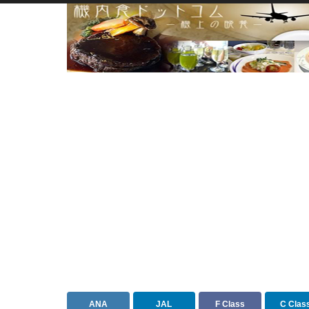
ANA
JAL
F Class
C Clas