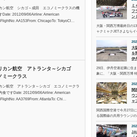
ミ
カン航空 シカゴ～成田 エコノミークラスの機
フ
te: 2012/09/06Airline: American
ン
esFlightNo: AA153From: ChicagoTo: TokyoCl…
大阪・関西万博最終日の13
ャクミャクJETさよなら
202
大
を
伊
リカン航空 アトランタ～シカゴ
29日、伊丹空港近隣に住
象に、「大阪・関西万博 
ノミークラス
202
カン航空 アトランタ～シカゴ エコノミークラ
関
ですDate: 2012/09/06Airline: American
ウ
sFlightNo: AA3769From: AtlantaTo: Chi…
ャ
関西国際空港で今月27日
る国際線の共用ラウンジの
202
J