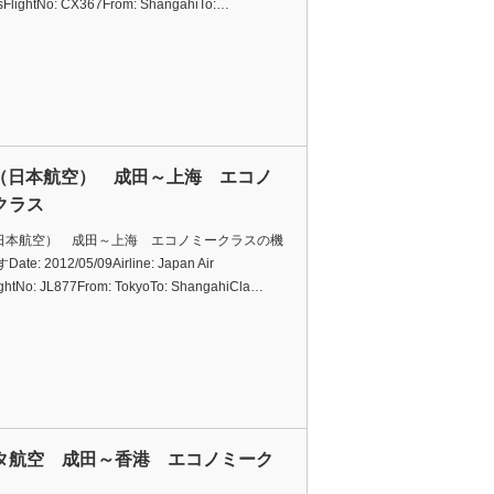
sFlightNo: CX367From: ShangahiTo:…
L（日本航空） 成田～上海 エコノ
クラス
（日本航空） 成田～上海 エコノミークラスの機
te: 2012/05/09Airline: Japan Air
ightNo: JL877From: TokyoTo: ShangahiCla…
タ航空 成田～香港 エコノミーク