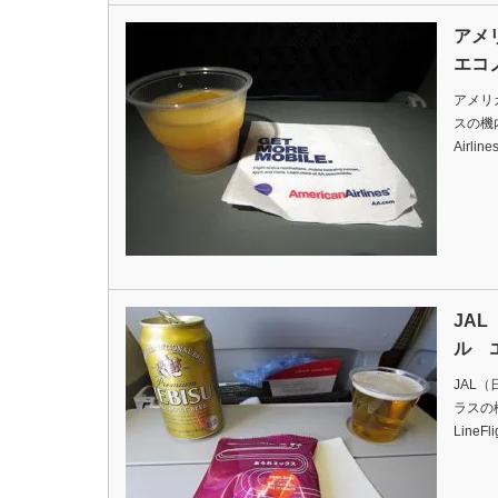
アメ
エコ
アメリ
スの機内食
Airlin
JA
ル 
JAL
ラスの機内
LineFl