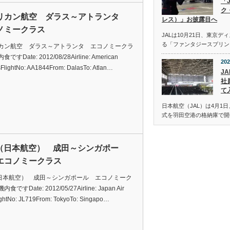
「
ク
リカン航空 ダラス～アトランタ
レス）」お披露目へ
ノミークラス
JALは10月21日、東京
る「ファンタジースプリン
カン航空 ダラス～アトランタ エコノミークラ
ですDate: 2012/08/28Airline: American
202
esFlightNo: AA1844From: DalasTo: Atlan…
JA
社
て
日本航空（JAL）は4月1日
式を羽田空港の格納庫で開
L（日本航空） 成田～シンガポー
エコノミークラス
（日本航空） 成田～シンガポール エコノミーク
食ですDate: 2012/05/27Airline: Japan Air
ightNo: JL719From: TokyoTo: Singapo…