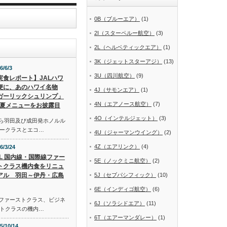
0B（ブルーエア）
(1)
2I（スターペルー航空）
(3)
2L（ヘルベティックエア）
(1)
3K（ジェットスターアジ）
(13)
6/6/3
3U（四川航空）
(9)
実食レポート】JALハワ
便に、あのハワイ名物
4J（サモンエア）
(1)
ガーリックシュリンプ」
4N（エアノース航空）
(7)
夏メニューをお披露目
4O（インテルジェット）
(3)
から羽田及び成田発ホノルル
ークラスとエコ…
4U（ジャーマンウイング）
(2)
4Z（エアリンク）
(4)
6/3/24
AL 国内線・国際線ファー
5E（ノックミニ航空）
(2)
トクラス機内食をリニュ
アル 羽田～伊丹・広島
5J（セブパシフィック）
(10)
6E（インディゴ航空）
(6)
線ファーストクラス、ビジネ
6J（ソラシドエア）
(11)
トクラスの機内…
6T（エアーマンダレー）
(1)
5/10/14