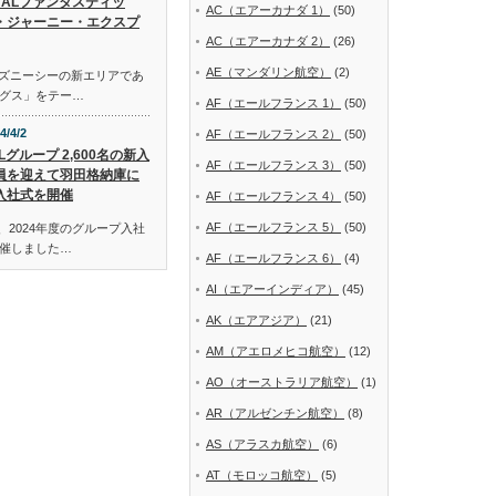
JALファンタスティッ
AC（エアーカナダ 1）
(50)
・ジャーニー・エクスプ
AC（エアーカナダ 2）
(26)
AE（マンダリン航空）
(2)
ディズニーシーの新エリアであ
グス」をテー…
AF（エールフランス 1）
(50)
4/4/2
AF（エールフランス 2）
(50)
Lグループ 2,600名の新入
AF（エールフランス 3）
(50)
員を迎えて羽田格納庫に
入社式を開催
AF（エールフランス 4）
(50)
AF（エールフランス 5）
(50)
、2024年度のグループ入社
催しました…
AF（エールフランス 6）
(4)
AI（エアーインディア）
(45)
AK（エアアジア）
(21)
AM（アエロメヒコ航空）
(12)
AO（オーストラリア航空）
(1)
AR（アルゼンチン航空）
(8)
AS（アラスカ航空）
(6)
AT（モロッコ航空）
(5)