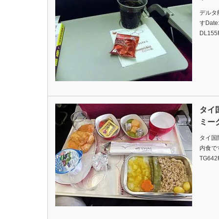
デルタ
すDate: 
DL155F
タイ
ミー
タイ国
内食ですDa
TG642F