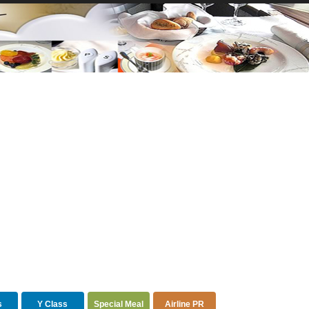
s
Y Class
Special Meal
Airline PR