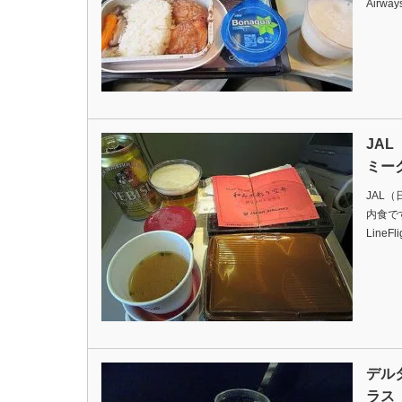
Airway
JA
ミー
JAL
内食ですDa
LineFl
デル
ラス