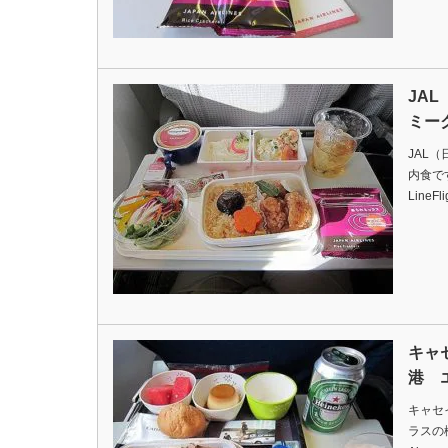
JA
ミー
JAL
内食ですDa
LineFl
キャ
港 
キャセ
ラスの機内食