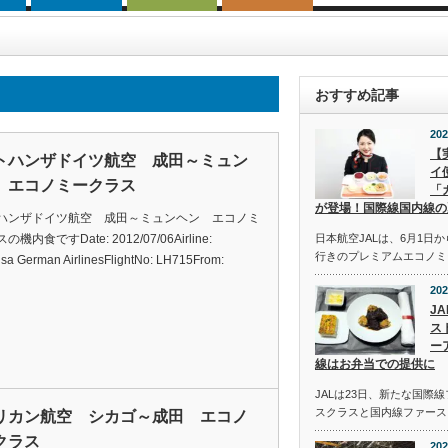
おすすめ記事
202
【
トハンザドイツ航空 成田～ミュン
イ
 エコノミークラス
「
が登場！国際線国内線の
ハンザドイツ航空 成田～ミュンヘン エコノミ
機内食ですDate: 2012/07/06Airline:
日本航空JALは、6月1日
行きのプレミアムエコノミ
nsa German AirlinesFlightNo: LH715From:
202
J
ス
ー
線はお弁当での提供に
JALは23日、新たな国際
スクラスと国内線ファース
リカン航空 シカゴ～成田 エコノ
クラス
202