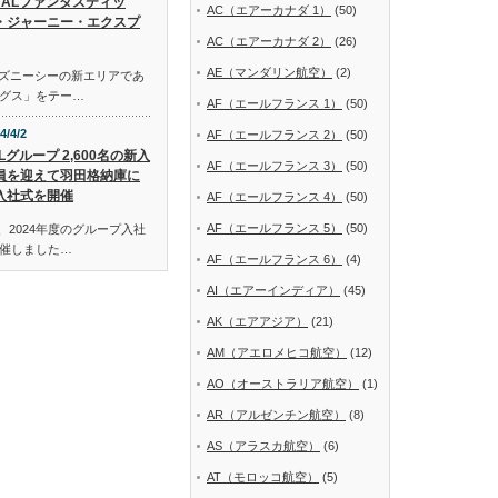
JALファンタスティッ
AC（エアーカナダ 1）
(50)
・ジャーニー・エクスプ
AC（エアーカナダ 2）
(26)
AE（マンダリン航空）
(2)
ディズニーシーの新エリアであ
グス」をテー…
AF（エールフランス 1）
(50)
4/4/2
AF（エールフランス 2）
(50)
Lグループ 2,600名の新入
AF（エールフランス 3）
(50)
員を迎えて羽田格納庫に
入社式を開催
AF（エールフランス 4）
(50)
AF（エールフランス 5）
(50)
、2024年度のグループ入社
催しました…
AF（エールフランス 6）
(4)
AI（エアーインディア）
(45)
AK（エアアジア）
(21)
AM（アエロメヒコ航空）
(12)
AO（オーストラリア航空）
(1)
AR（アルゼンチン航空）
(8)
AS（アラスカ航空）
(6)
AT（モロッコ航空）
(5)