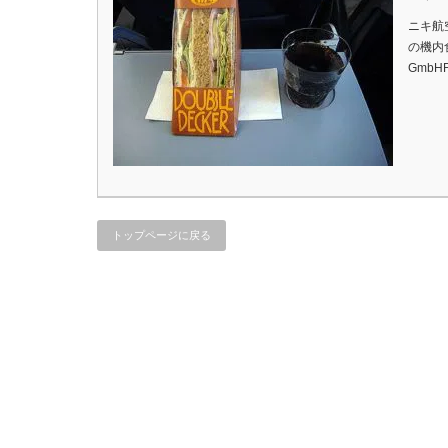
ニキ航
の機内食です
GmbHFl
トップページに戻る