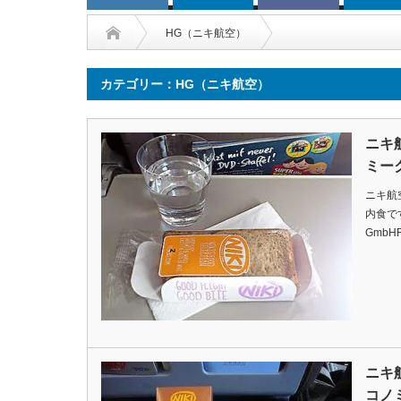
HG（ニキ航空）
カテゴリー：HG（ニキ航空）
ニキ
ミー
ニキ航
内食ですDa
GmbHFl
ニキ
コノ