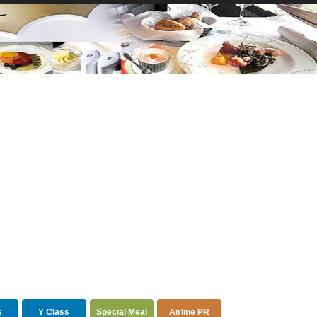
s
Y Class
Special Meal
Airline PR