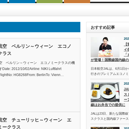
おすすめ記事
202
【
航空 ベルリン～ウィーン エコノ
イ
クラス
「
が登場！国際線国内線の
空 ベルリン～ウィーン エコノミークラスの機
te: 2012/10/02Airline: NIKI Luftfahrt
日本航空JALは、6月1日
行きのプレミアムエコノミ
ightNo: HG8268From: BerlinTo: Vienn…
202
J
ス
ー
線はお弁当での提供に
JALは23日、新たな国際
スクラスと国内線ファース
航空 チューリッヒ～ウィーン エ
ミークラス
202