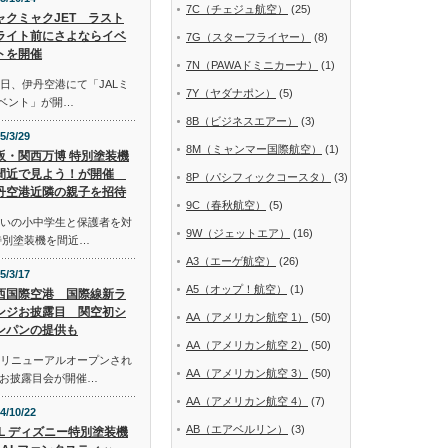
7C（チェジュ航空）
(25)
ャクミャクJET ラスト
ライト前にさよならイベ
7G（スターフライヤー）
(8)
トを開催
7N（PAWAドミニカーナ）
(1)
日、伊丹空港にて「JALミ
7Y（ヤダナポン）
(5)
イベント」が開…
8B（ビジネスエアー）
(3)
5/3/29
8M（ミャンマー国際航空）
(1)
阪・関西万博 特別塗装機
間近で見よう！が開催
8P（パシフィックコースタ）
(3)
丹空港近隣の親子を招待
9C（春秋航空）
(5)
まいの小中学生と保護者を対
9W（ジェットエア）
(16)
特別塗装機を間近…
A3（エーゲ航空）
(26)
5/3/17
A5（オップ！航空）
(1)
西国際空港 国際線新ラ
ンジお披露目 関空初シ
AA（アメリカン航空 1）
(50)
ンパンの提供も
AA（アメリカン航空 2）
(50)
にリニューアルオープンされ
AA（アメリカン航空 3）
(50)
お披露目会が開催…
AA（アメリカン航空 4）
(7)
4/10/22
AB（エアベルリン）
(3)
AL ディズニー特別塗装機