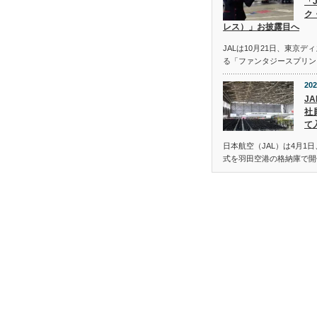
「
ク
レス）」お披露目へ
JALは10月21日、東京
る「ファンタジースプリン
202
JA
社
て
日本航空（JAL）は4月1日
式を羽田空港の格納庫で開