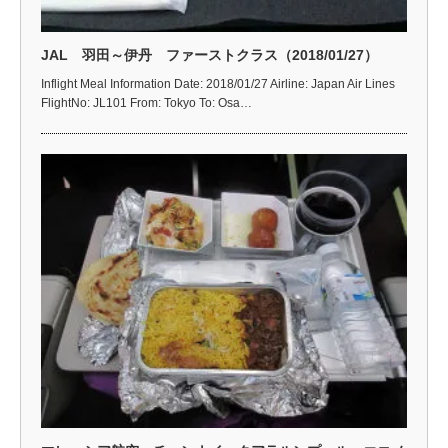
JAL 羽田～伊丹 ファーストクラス（2018/01/27）
Inflight Meal Information Date: 2018/01/27 Airline: Japan Air Lines
FlightNo: JL101 From: Tokyo To: Osa…