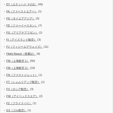
EY（エティハド その2）
(40)
FA（ファーストエアー）
(1)
FD（タイエアアジア）
(5)
FE（ファーイースタン）
(7)
FG（アリアナアフガン）
(1)
FI（アイスランド航空）
(3)
FJ（フィジーエアウェイズ）
(11)
Flight Report（搭乗記）
(9)
FM（上海航空 1）
(50)
FM（上海航空 2）
(10)
FN（ファストジェット）
(1)
FT（シェムリアップ航空）
(1)
FV（ロシア航空）
(3)
FW（アイベックスエア）
(2)
FZ（フライドバイ）
(1)
G3（ゴル航空）
(1)