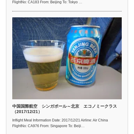
FlightNo: CA183 From: Beijing To: Tokyo …
中国国際航空 シンガポール～北京 エコノミークラス
（2017/12/21）
Inflight Meal Information Date: 2017/12/21 Airline: Air China
FlightNo: CA976 From: Singapore To: Beiji…