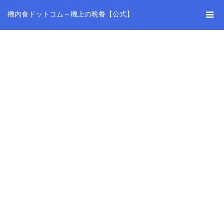
機内食ドットコム～機上の晩餐【公式】