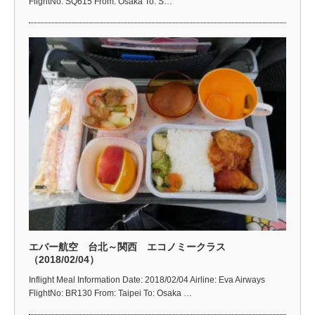
FlightNo: SQ615 From: Osaka To: S…
エバー航空 台北～関西 エコノミークラス
（2018/02/04）
Inflight Meal Information Date: 2018/02/04 Airline: Eva Airways
FlightNo: BR130 From: Taipei To: Osaka …