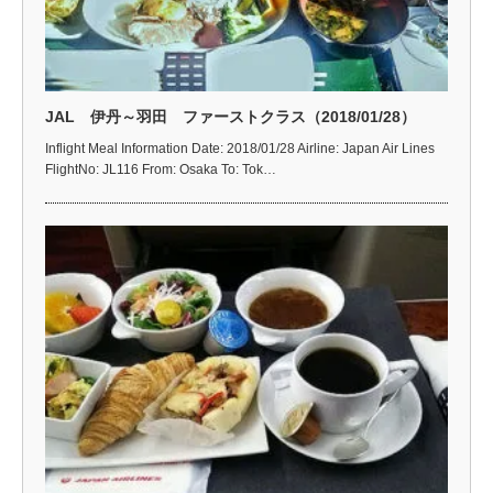
JAL 伊丹～羽田 ファーストクラス（2018/01/28）
Inflight Meal Information Date: 2018/01/28 Airline: Japan Air Lines
FlightNo: JL116 From: Osaka To: Tok…