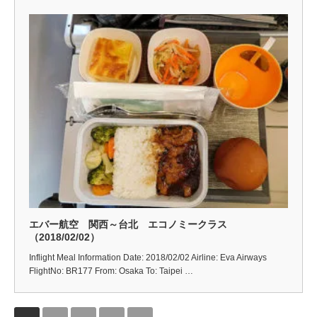
エバー航空 関西～台北 エコノミークラス
（2018/02/02）
Inflight Meal Information Date: 2018/02/02 Airline: Eva Airways
FlightNo: BR177 From: Osaka To: Taipei …