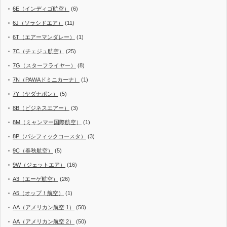
6E（インディゴ航空）
(6)
6J（ソラシドエア）
(11)
6T（エアーマンダレー）
(1)
7C（チェジュ航空）
(25)
7G（スターフライヤー）
(8)
7N（PAWAドミニカーナ）
(1)
7Y（ヤダナポン）
(5)
8B（ビジネスエアー）
(3)
8M（ミャンマー国際航空）
(1)
8P（パシフィックコースタ）
(3)
9C（春秋航空）
(5)
9W（ジェットエア）
(16)
A3（エーゲ航空）
(26)
A5（オップ！航空）
(1)
AA（アメリカン航空 1）
(50)
AA（アメリカン航空 2）
(50)