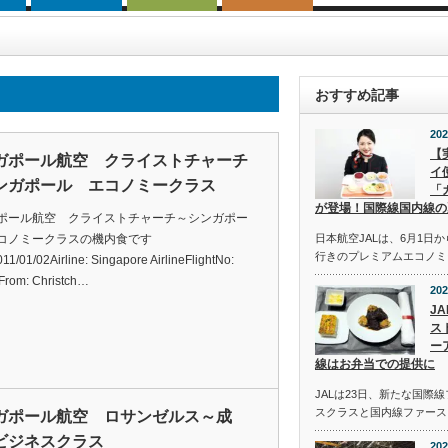
おすすめ記事
202
【
ガポール航空 クライストチャーチ
イ
ンガポール エコノミークラス
「
が登場！国際線国内線の
ポール航空 クライストチャーチ～シンガポー
コノミークラスの機内食です
日本航空JALは、6月1日
行きのプレミアムエコノミ
11/01/02Airline: Singapore AirlineFlightNo:
rom: Christch…
202
J
ス
ー
線はお弁当での提供に
JALは23日、新たな国際
スクラスと国内線ファース
ガポール航空 ロサンゼルス～成
ビジネスクラス
202