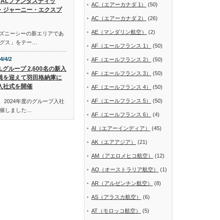
JALファンタスティッ
AC（エアーカナダ 1）
(50)
・ジャーニー・エクスプ
AC（エアーカナダ 2）
(26)
AE（マンダリン航空）
(2)
ディズニーシーの新エリアであ
グス」をテー…
AF（エールフランス 1）
(50)
4/4/2
AF（エールフランス 2）
(50)
Lグループ 2,600名の新入
AF（エールフランス 3）
(50)
員を迎えて羽田格納庫に
入社式を開催
AF（エールフランス 4）
(50)
AF（エールフランス 5）
(50)
、2024年度のグループ入社
催しました…
AF（エールフランス 6）
(4)
AI（エアーインディア）
(45)
AK（エアアジア）
(21)
AM（アエロメヒコ航空）
(12)
AO（オーストラリア航空）
(1)
AR（アルゼンチン航空）
(8)
AS（アラスカ航空）
(6)
AT（モロッコ航空）
(5)