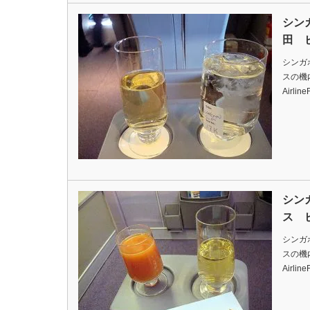
シン
田 
シンガ
スの機内食
Airlin
シン
ス 
シンガ
スの機内食
Airlin