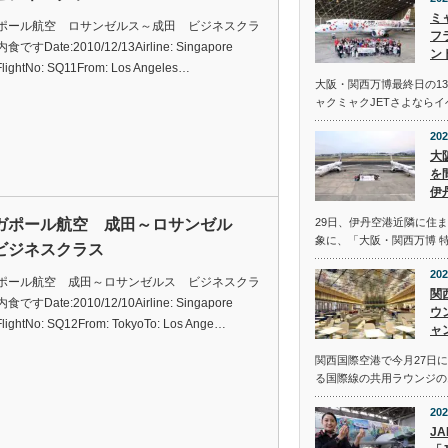
ミ
ポール航空 ロサンゼルス～成田 ビジネスクラ
フ
ですDate:2010/12/13Airline: Singapore
ン
eFlightNo: SQ11From: Los Angeles…
大阪・関西万博最終日の13
ャクミャクJETさよなら
202
大
を
伊
ガポール航空 成田～ロサンゼル
29日、伊丹空港近隣に住
象に、「大阪・関西万博 
ビジネスクラス
202
ポール航空 成田～ロサンゼルス ビジネスクラ
関
ですDate:2010/12/10Airline: Singapore
ウ
eFlightNo: SQ12From: TokyoTo: Los Ange…
ャ
関西国際空港で今月27日
る国際線の共用ラウンジの
202
J