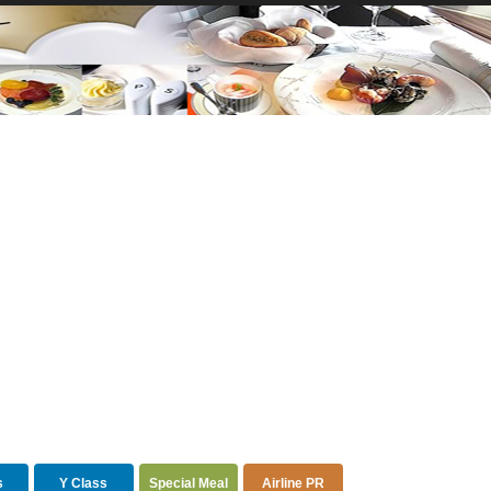
s
Y Class
Special Meal
Airline PR