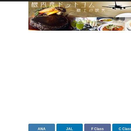
ANA
JAL
F Class
C Clas