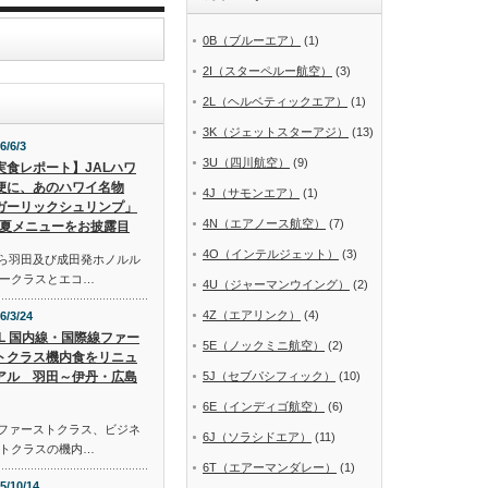
0B（ブルーエア）
(1)
2I（スターペルー航空）
(3)
2L（ヘルベティックエア）
(1)
3K（ジェットスターアジ）
(13)
6/6/3
3U（四川航空）
(9)
実食レポート】JALハワ
便に、あのハワイ名物
4J（サモンエア）
(1)
ガーリックシュリンプ」
4N（エアノース航空）
(7)
夏メニューをお披露目
4O（インテルジェット）
(3)
から羽田及び成田発ホノルル
ークラスとエコ…
4U（ジャーマンウイング）
(2)
4Z（エアリンク）
(4)
6/3/24
AL 国内線・国際線ファー
5E（ノックミニ航空）
(2)
トクラス機内食をリニュ
アル 羽田～伊丹・広島
5J（セブパシフィック）
(10)
6E（インディゴ航空）
(6)
線ファーストクラス、ビジネ
6J（ソラシドエア）
(11)
トクラスの機内…
6T（エアーマンダレー）
(1)
5/10/14