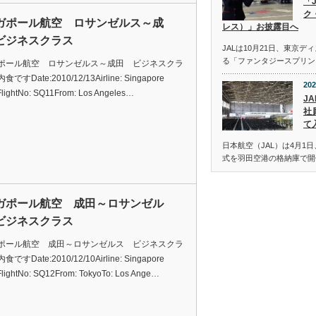
「
ク
ガポール航空 ロサンゼルス～成
レス）」お披露目へ
ビジネスクラス
JALは10月21日、東京
る「ファンタジースプリン
ポール航空 ロサンゼルス～成田 ビジネスクラ
ですDate:2010/12/13Airline: Singapore
202
eFlightNo: SQ11From: Los Angeles…
JA
社
て
日本航空（JAL）は4月1日
式を羽田空港の格納庫で開
ガポール航空 成田～ロサンゼル
ビジネスクラス
ポール航空 成田～ロサンゼルス ビジネスクラ
ですDate:2010/12/10Airline: Singapore
eFlightNo: SQ12From: TokyoTo: Los Ange…