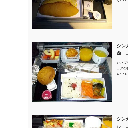
Airlin
シン
西 
シンガ
ラスの機内
Airlin
シン
ル 