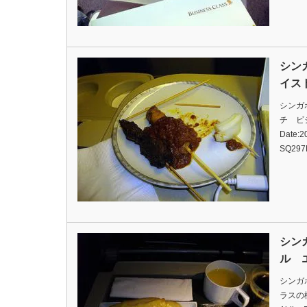
シン
イス
シンガ
チ ビ
Date:20
SQ297
シン
ル 
シンガ
ラスの機内