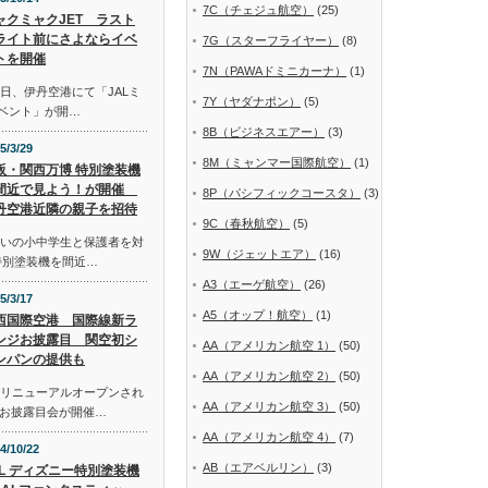
7C（チェジュ航空）
(25)
ャクミャクJET ラスト
ライト前にさよならイベ
7G（スターフライヤー）
(8)
トを開催
7N（PAWAドミニカーナ）
(1)
日、伊丹空港にて「JALミ
7Y（ヤダナポン）
(5)
イベント」が開…
8B（ビジネスエアー）
(3)
5/3/29
8M（ミャンマー国際航空）
(1)
阪・関西万博 特別塗装機
間近で見よう！が開催
8P（パシフィックコースタ）
(3)
丹空港近隣の親子を招待
9C（春秋航空）
(5)
まいの小中学生と保護者を対
9W（ジェットエア）
(16)
特別塗装機を間近…
A3（エーゲ航空）
(26)
5/3/17
A5（オップ！航空）
(1)
西国際空港 国際線新ラ
ンジお披露目 関空初シ
AA（アメリカン航空 1）
(50)
ンパンの提供も
AA（アメリカン航空 2）
(50)
にリニューアルオープンされ
AA（アメリカン航空 3）
(50)
お披露目会が開催…
AA（アメリカン航空 4）
(7)
4/10/22
AB（エアベルリン）
(3)
AL ディズニー特別塗装機