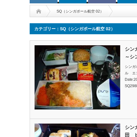
SQ（シンガポール航空 02）
カテゴリー：SQ（シンガポール航空 02）
シン
～シ
シンガ
ル エ
Date:20
SQ298F
シン
田 