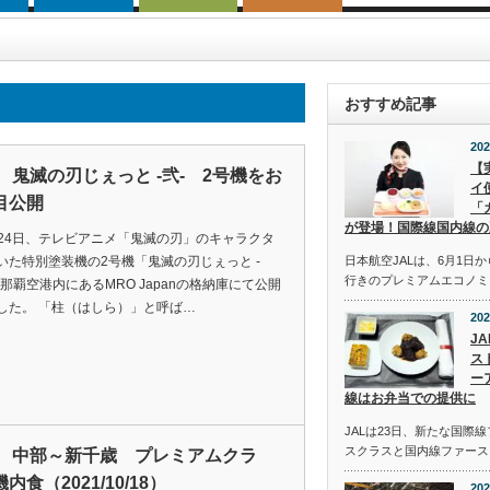
おすすめ記事
202
【
A 鬼滅の刃じぇっと -弐- 2号機をお
イ
目公開
「
が登場！国際線国内線の
は24日、テレビアニメ「鬼滅の刃」のキャラクタ
いた特別塗装機の2号機「鬼滅の刃じぇっと -
日本航空JALは、6月1日
行きのプレミアムエコノミ
を那覇空港内にあるMRO Japanの格納庫にて公開
した。 「柱（はしら）」と呼ば…
202
J
ス
ー
線はお弁当での提供に
JALは23日、新たな国際
スクラスと国内線ファース
A 中部～新千歳 プレミアムクラ
内食（2021/10/18）
202