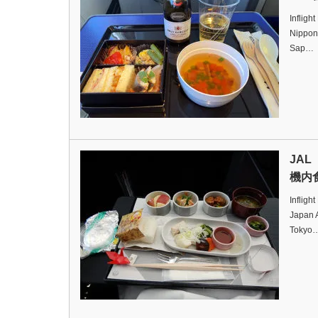
Infligh
Nippon
Sap…
JA
機内食
Infligh
Japan A
Tokyo