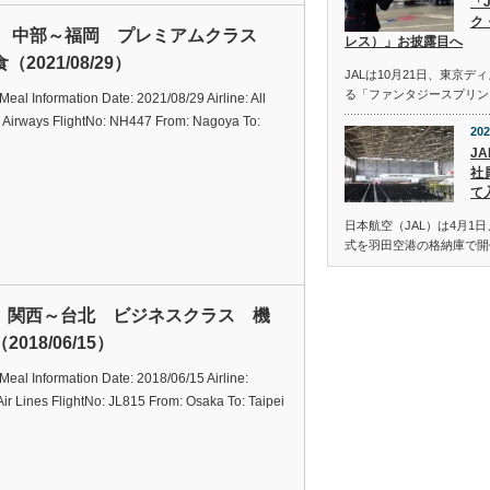
「
ク
A 中部～福岡 プレミアムクラス
レス）」お披露目へ
（2021/08/29）
JALは10月21日、東京
る「ファンタジースプリン
t Meal Information Date: 2021/08/29 Airline: All
 Airways FlightNo: NH447 From: Nagoya To:
202
JA
社
て
日本航空（JAL）は4月1日
式を羽田空港の格納庫で開
L 関西～台北 ビジネスクラス 機
2018/06/15）
t Meal Information Date: 2018/06/15 Airline:
ir Lines FlightNo: JL815 From: Osaka To: Taipei