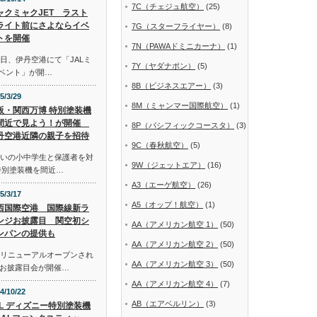
7C（チェジュ航空）
(25)
ャクミャクJET ラスト
ライト前にさよならイベ
7G（スターフライヤー）
(8)
トを開催
7N（PAWAドミニカーナ）
(1)
日、伊丹空港にて「JALミ
7Y（ヤダナポン）
(5)
イベント」が開…
8B（ビジネスエアー）
(3)
5/3/29
8M（ミャンマー国際航空）
(1)
阪・関西万博 特別塗装機
間近で見よう！が開催
8P（パシフィックコースタ）
(3)
丹空港近隣の親子を招待
9C（春秋航空）
(5)
まいの小中学生と保護者を対
9W（ジェットエア）
(16)
特別塗装機を間近…
A3（エーゲ航空）
(26)
5/3/17
A5（オップ！航空）
(1)
西国際空港 国際線新ラ
ンジお披露目 関空初シ
AA（アメリカン航空 1）
(50)
ンパンの提供も
AA（アメリカン航空 2）
(50)
にリニューアルオープンされ
AA（アメリカン航空 3）
(50)
お披露目会が開催…
AA（アメリカン航空 4）
(7)
4/10/22
AB（エアベルリン）
(3)
AL ディズニー特別塗装機