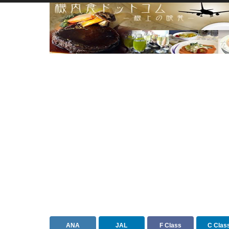
ANA
JAL
F Class
C Clas