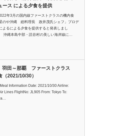
ュース による夕食を提供
の2022年3月の国内線ファーストクラスの機内食
星のや沖縄 総料理長 政井茂氏シェフ」プロデ
によるによる夕食を提供すると発表しまし
沖縄本島中部・読谷村の美しい海岸線に…
L 羽田～那覇 ファーストクラス
（2021/10/30）
t Meal Information Date: 2021/10/30 Airline:
ir Lines FlightNo: JL905 From: Tokyo To:
wa…