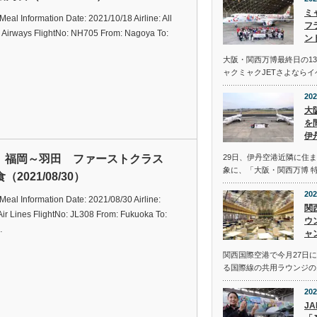
ミ
t Meal Information Date: 2021/10/18 Airline: All
フ
 Airways FlightNo: NH705 From: Nagoya To:
ン
大阪・関西万博最終日の13
ャクミャクJETさよなら
202
大
を
伊
L 福岡～羽田 ファーストクラス
29日、伊丹空港近隣に住
象に、「大阪・関西万博 
（2021/08/30）
202
t Meal Information Date: 2021/08/30 Airline:
関
ir Lines FlightNo: JL308 From: Fukuoka To:
ウ
…
ャ
関西国際空港で今月27日
る国際線の共用ラウンジの
202
J