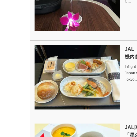
C…
JA
機内食
Infligh
Japan A
Tokyo
JA
「星