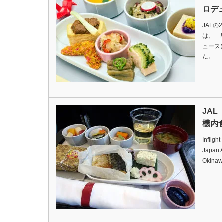
ロデ
JAL
は、「
ュース
た。 
JA
機内食
Infligh
Japan A
Okina