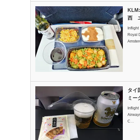
KL
西 エ
Infligh
Royal D
Amste
タイ
ミーク
Infligh
Airway
C…