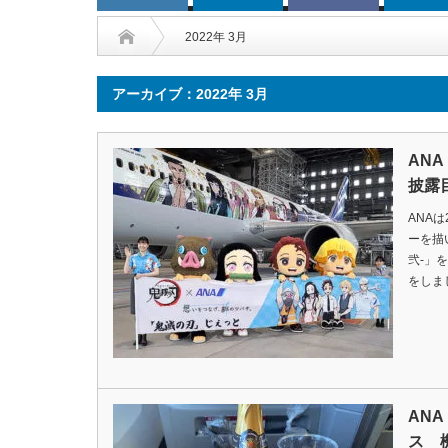
2022年 3月
アーカイブ：2022年 3月
AN
披露
ANA
ーを描
弐-」
をしま
AN
ス 機