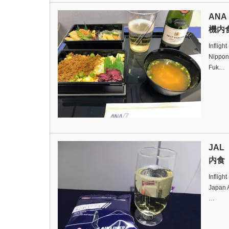
AN
機内食
Infligh
Nippon
Fuk…
JA
内食（
Infligh
Japan A
…