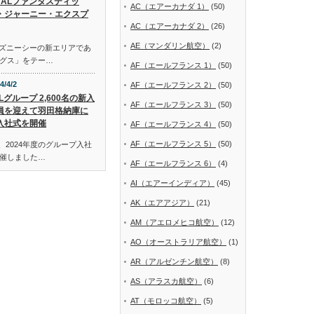
JALファンタスティッ
AC（エアーカナダ 1）
(50)
・ジャーニー・エクスプ
AC（エアーカナダ 2）
(26)
AE（マンダリン航空）
(2)
ディズニーシーの新エリアであ
グス」をテー…
AF（エールフランス 1）
(50)
4/4/2
AF（エールフランス 2）
(50)
Lグループ 2,600名の新入
AF（エールフランス 3）
(50)
員を迎えて羽田格納庫に
入社式を開催
AF（エールフランス 4）
(50)
AF（エールフランス 5）
(50)
、2024年度のグループ入社
催しました…
AF（エールフランス 6）
(4)
AI（エアーインディア）
(45)
AK（エアアジア）
(21)
AM（アエロメヒコ航空）
(12)
AO（オーストラリア航空）
(1)
AR（アルゼンチン航空）
(8)
AS（アラスカ航空）
(6)
AT（モロッコ航空）
(5)