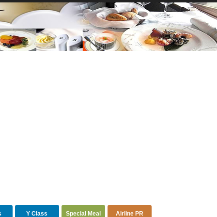
s
Y Class
Special Meal
Airline PR