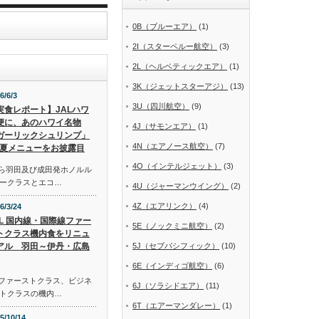
0B（ブルーエア）
(1)
2I（スターペルー航空）
(3)
2L（ヘルベティックエア）
(1)
3K（ジェットスターアジ）
(13)
6/6/3
3U（四川航空）
(9)
実食レポート】JALハワ
便に、あのハワイ名物
4J（サモンエア）
(1)
ガーリックシュリンプ」
4N（エアノース航空）
(7)
夏メニューをお披露目
4O（インテルジェット）
(3)
から羽田及び成田発ホノルル
ークラスとエコ…
4U（ジャーマンウイング）
(2)
4Z（エアリンク）
(4)
6/3/24
AL 国内線・国際線ファー
5E（ノックミニ航空）
(2)
トクラス機内食をリニュ
アル 羽田～伊丹・広島
5J（セブパシフィック）
(10)
6E（インディゴ航空）
(6)
線ファーストクラス、ビジネ
6J（ソラシドエア）
(11)
トクラスの機内…
6T（エアーマンダレー）
(1)
5/10/14