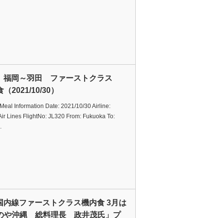
L 福岡～羽田 ファーストクラス
（2021/10/30）
t Meal Information Date: 2021/10/30 Airline:
ir Lines FlightNo: JL320 From: Fukuoka To:
…
L国内線ファーストクラス機内食 3月は
のや沖縄 総料理長 政井茂氏」プ