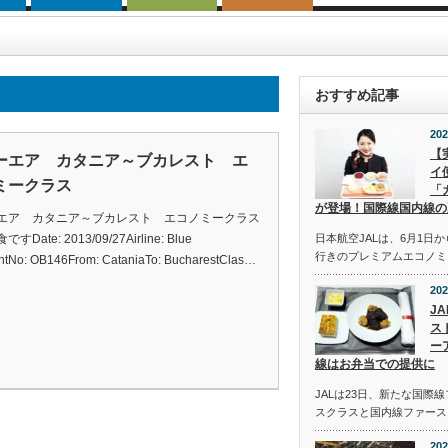
おすすめ記事
202
【
ーエア カタニア～ブカレスト エ
イ
ミークラス
「
が登場！国際線国内線の
エア カタニア～ブカレスト エコノミークラス
Date: 2013/09/27Airline: Blue
日本航空JALは、6月1日
行きのプレミアムエコノミ
ightNo: OB146From: CataniaTo: BucharestClas…
202
J
ス
ー
線はお弁当での提供に
JALは23日、新たな国際
スクラスと国内線ファース
202