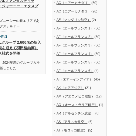
JALファンタスティッ
AC（エアーカナダ 1）
(50)
・ジャーニー・エクスプ
AC（エアーカナダ 2）
(26)
AE（マンダリン航空）
(2)
ディズニーシーの新エリアであ
グス」をテー…
AF（エールフランス 1）
(50)
4/4/2
AF（エールフランス 2）
(50)
Lグループ 2,600名の新入
AF（エールフランス 3）
(50)
員を迎えて羽田格納庫に
入社式を開催
AF（エールフランス 4）
(50)
AF（エールフランス 5）
(50)
、2024年度のグループ入社
催しました…
AF（エールフランス 6）
(4)
AI（エアーインディア）
(45)
AK（エアアジア）
(21)
AM（アエロメヒコ航空）
(12)
AO（オーストラリア航空）
(1)
AR（アルゼンチン航空）
(8)
AS（アラスカ航空）
(6)
AT（モロッコ航空）
(5)