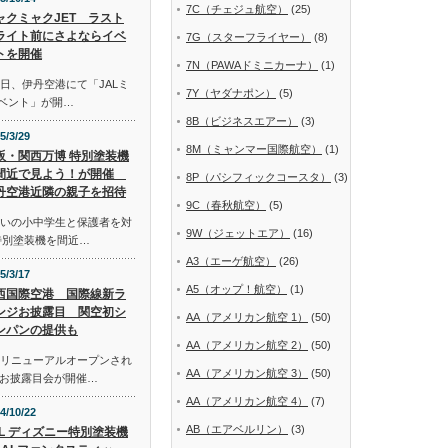
7C（チェジュ航空）
(25)
ャクミャクJET ラスト
ライト前にさよならイベ
7G（スターフライヤー）
(8)
トを開催
7N（PAWAドミニカーナ）
(1)
日、伊丹空港にて「JALミ
7Y（ヤダナポン）
(5)
イベント」が開…
8B（ビジネスエアー）
(3)
5/3/29
8M（ミャンマー国際航空）
(1)
阪・関西万博 特別塗装機
間近で見よう！が開催
8P（パシフィックコースタ）
(3)
丹空港近隣の親子を招待
9C（春秋航空）
(5)
まいの小中学生と保護者を対
9W（ジェットエア）
(16)
特別塗装機を間近…
A3（エーゲ航空）
(26)
5/3/17
A5（オップ！航空）
(1)
西国際空港 国際線新ラ
ンジお披露目 関空初シ
AA（アメリカン航空 1）
(50)
ンパンの提供も
AA（アメリカン航空 2）
(50)
にリニューアルオープンされ
AA（アメリカン航空 3）
(50)
お披露目会が開催…
AA（アメリカン航空 4）
(7)
4/10/22
AB（エアベルリン）
(3)
AL ディズニー特別塗装機