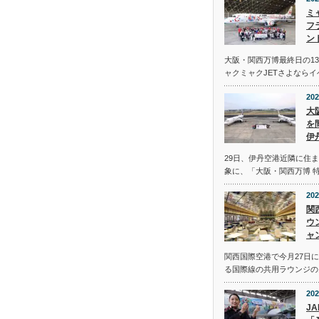
ミ
フ
ン
大阪・関西万博最終日の13
ャクミャクJETさよなら
202
大
を
伊
29日、伊丹空港近隣に住
象に、「大阪・関西万博 
202
関
ウ
ャ
関西国際空港で今月27日
る国際線の共用ラウンジの
202
J