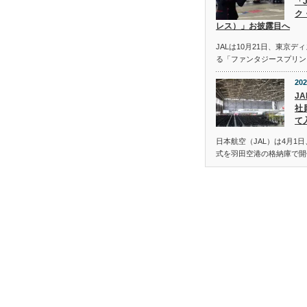
「
ク
レス）」お披露目へ
JALは10月21日、東京
る「ファンタジースプリン
202
JA
社
て
日本航空（JAL）は4月1日
式を羽田空港の格納庫で開