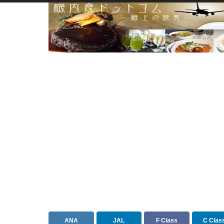
ANA
JAL
F Class
C Clas