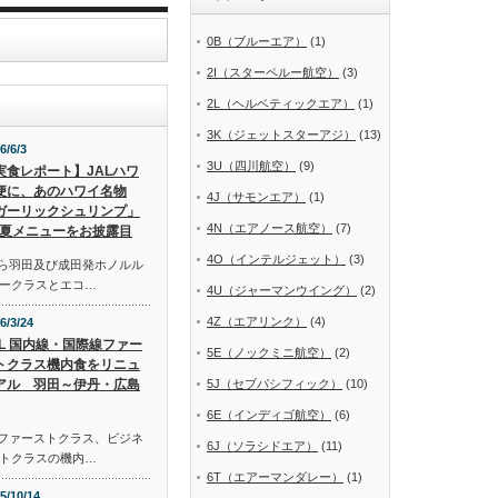
0B（ブルーエア）
(1)
2I（スターペルー航空）
(3)
2L（ヘルベティックエア）
(1)
3K（ジェットスターアジ）
(13)
6/6/3
3U（四川航空）
(9)
実食レポート】JALハワ
便に、あのハワイ名物
4J（サモンエア）
(1)
ガーリックシュリンプ」
4N（エアノース航空）
(7)
夏メニューをお披露目
4O（インテルジェット）
(3)
から羽田及び成田発ホノルル
ークラスとエコ…
4U（ジャーマンウイング）
(2)
4Z（エアリンク）
(4)
6/3/24
AL 国内線・国際線ファー
5E（ノックミニ航空）
(2)
トクラス機内食をリニュ
アル 羽田～伊丹・広島
5J（セブパシフィック）
(10)
6E（インディゴ航空）
(6)
線ファーストクラス、ビジネ
6J（ソラシドエア）
(11)
トクラスの機内…
6T（エアーマンダレー）
(1)
5/10/14