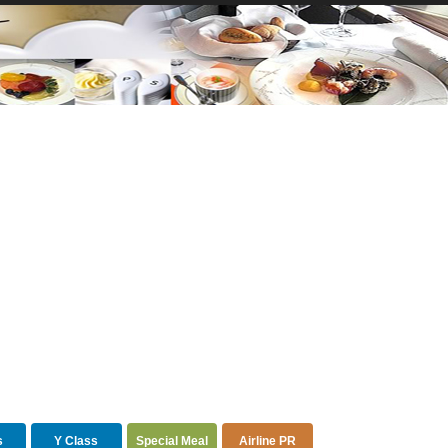
s
Y Class
Special Meal
Airline PR