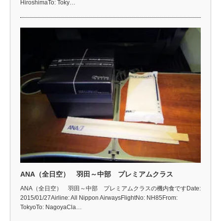
HiroshimaTo: Toky…
ANA（全日空） 羽田～中部 プレミアムクラス
ANA（全日空） 羽田～中部 プレミアムクラスの機内食ですDate:
2015/01/27Airline: All Nippon AirwaysFlightNo: NH85From:
TokyoTo: NagoyaCla…