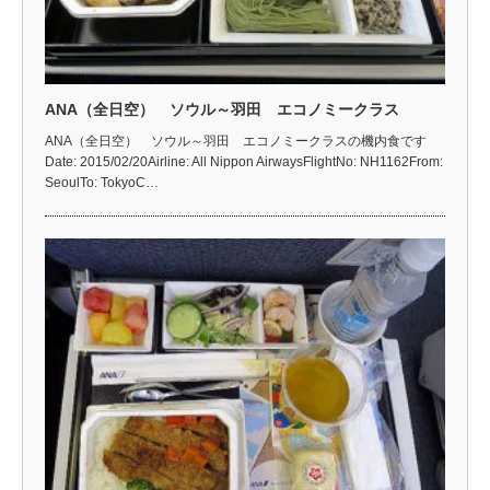
ANA（全日空） ソウル～羽田 エコノミークラス
ANA（全日空） ソウル～羽田 エコノミークラスの機内食です
Date: 2015/02/20Airline: All Nippon AirwaysFlightNo: NH1162From:
SeoulTo: TokyoC…