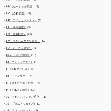
HM（セーシェル航空）
(1)
HO（吉祥航空）
(4)
HP（アメリカウエスト）
(1)
HU（海南航空）
(3)
HX（香港航空）
(43)
HY（ウズベキスタン航空）
(14)
HZ（オーロラ航空）
(1)
IB（イベリア航空）
(15)
ID（バティックエア）
(1)
IJ（春秋航空日本）
(6)
IR（イラン航空）
(4)
IT（タイガーエア台湾）
(7)
IY（イエメン航空）
(1)
J2（アゼルバイジャン航空）
(1)
J2（ブタエアウェイズ）
(1)
J7（アフリジェット）
(2)