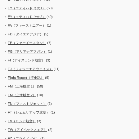
EY（エティハド その1）
(50)
EY（エティハド その2）
(40)
FA（ファーストエアー）
(1)
FD（タイエアアジア）
(5)
FE（ファーイースタン）
(7)
FG（アリアナアフガン）
(1)
FI（アイスランド航空）
(3)
FJ（フィジーエアウェイズ）
(11)
Flight Report（搭乗記）
(9)
FM（上海航空 1）
(50)
FM（上海航空 2）
(10)
FN（ファストジェット）
(1)
FT（シェムリアップ航空）
(1)
FV（ロシア航空）
(3)
FW（アイベックスエア）
(2)
FZ（フライドバイ）
(1)