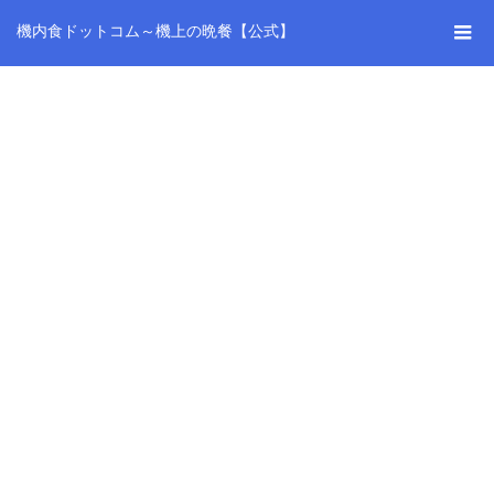
機内食ドットコム～機上の晩餐【公式】