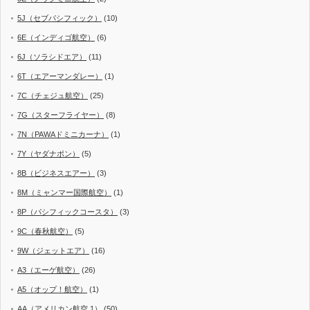
5J（セブパシフィック）
(10)
6E（インディゴ航空）
(6)
6J（ソラシドエア）
(11)
6T（エアーマンダレー）
(1)
7C（チェジュ航空）
(25)
7G（スターフライヤー）
(8)
7N（PAWAドミニカーナ）
(1)
7Y（ヤダナポン）
(5)
8B（ビジネスエアー）
(3)
8M（ミャンマー国際航空）
(1)
8P（パシフィックコースタ）
(3)
9C（春秋航空）
(5)
9W（ジェットエア）
(16)
A3（エーゲ航空）
(26)
A5（オップ！航空）
(1)
AA（アメリカン航空 1）
(50)