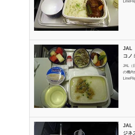
LineFl
JA
コノ
JAL
の機内食です
LineFl
JA
ジネ