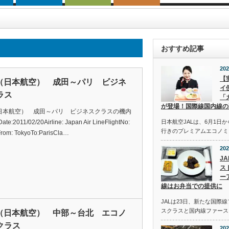
おすすめ記事
202
【
L（日本航空） 成田～パリ ビジネ
イ
ラス
「
が登場！国際線国内線の
（日本航空） 成田～パリ ビジネスクラスの機内
e:2011/02/20Airline: Japan Air LineFlightNo:
日本航空JALは、6月1日
行きのプレミアムエコノミ
rom: TokyoTo:ParisCla…
202
J
ス
ー
線はお弁当での提供に
JALは23日、新たな国際
スクラスと国内線ファース
L（日本航空） 中部～台北 エコノ
クラス
202