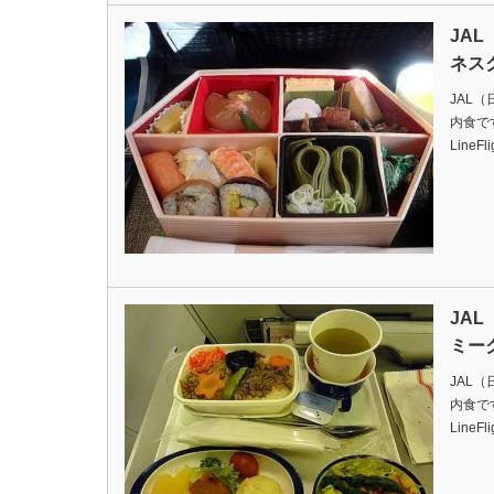
JA
ネス
JAL
内食ですDa
LineFl
JA
ミー
JAL
内食ですDa
LineFl