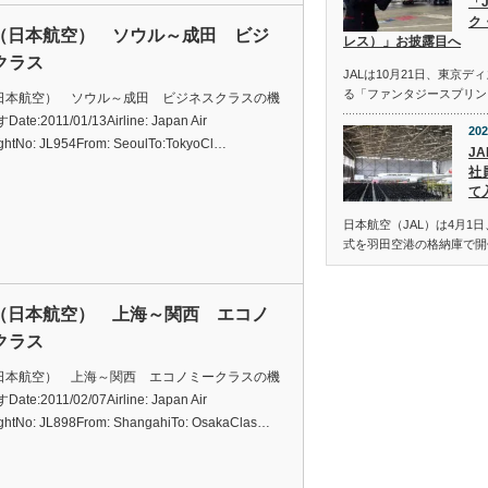
「
ク
L（日本航空） ソウル～成田 ビジ
レス）」お披露目へ
クラス
JALは10月21日、東京
る「ファンタジースプリン
（日本航空） ソウル～成田 ビジネスクラスの機
te:2011/01/13Airline: Japan Air
202
ightNo: JL954From: SeoulTo:TokyoCl…
JA
社
て
日本航空（JAL）は4月1日
式を羽田空港の格納庫で開
L（日本航空） 上海～関西 エコノ
クラス
（日本航空） 上海～関西 エコノミークラスの機
te:2011/02/07Airline: Japan Air
ightNo: JL898From: ShangahiTo: OsakaClas…