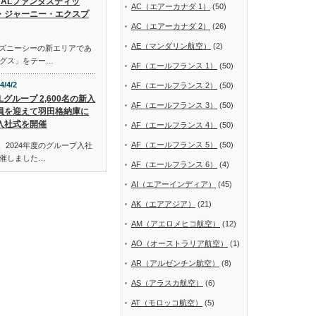
JALファンタスティッ
AC（エアーカナダ 1）
(50)
・ジャーニー・エクスプ
AC（エアーカナダ 2）
(26)
AE（マンダリン航空）
(2)
ディズニーシーの新エリアであ
グス」をテー…
AF（エールフランス 1）
(50)
4/4/2
AF（エールフランス 2）
(50)
Lグループ 2,600名の新入
AF（エールフランス 3）
(50)
員を迎えて羽田格納庫に
入社式を開催
AF（エールフランス 4）
(50)
AF（エールフランス 5）
(50)
、2024年度のグループ入社
催しました…
AF（エールフランス 6）
(4)
AI（エアーインディア）
(45)
AK（エアアジア）
(21)
AM（アエロメヒコ航空）
(12)
AO（オーストラリア航空）
(1)
AR（アルゼンチン航空）
(8)
AS（アラスカ航空）
(6)
AT（モロッコ航空）
(5)