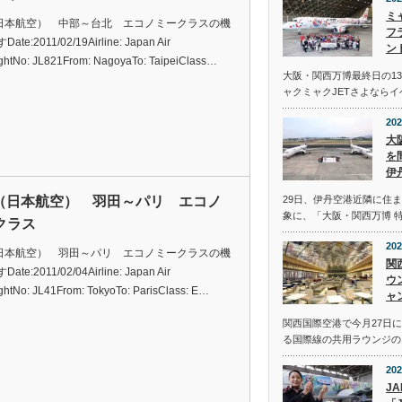
ミ
（日本航空） 中部～台北 エコノミークラスの機
フ
te:2011/02/19Airline: Japan Air
ン
ightNo: JL821From: NagoyaTo: TaipeiClass…
大阪・関西万博最終日の13
ャクミャクJETさよなら
202
大
を
伊
L（日本航空） 羽田～パリ エコノ
29日、伊丹空港近隣に住
象に、「大阪・関西万博 
クラス
202
（日本航空） 羽田～パリ エコノミークラスの機
関
te:2011/02/04Airline: Japan Air
ウ
ightNo: JL41From: TokyoTo: ParisClass: E…
ャ
関西国際空港で今月27日
る国際線の共用ラウンジの
202
J