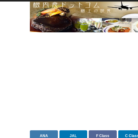
ANA
JAL
F Class
C Clas