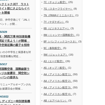
7C（チェジュ航空）
(25)
ャクミャクJET ラスト
ライト前にさよならイベ
7G（スターフライヤー）
(8)
トを開催
7N（PAWAドミニカーナ）
(1)
日、伊丹空港にて「JALミ
7Y（ヤダナポン）
(5)
イベント」が開…
8B（ビジネスエアー）
(3)
5/3/29
8M（ミャンマー国際航空）
(1)
阪・関西万博 特別塗装機
間近で見よう！が開催
8P（パシフィックコースタ）
(3)
丹空港近隣の親子を招待
9C（春秋航空）
(5)
まいの小中学生と保護者を対
9W（ジェットエア）
(16)
特別塗装機を間近…
A3（エーゲ航空）
(26)
5/3/17
A5（オップ！航空）
(1)
西国際空港 国際線新ラ
ンジお披露目 関空初シ
AA（アメリカン航空 1）
(50)
ンパンの提供も
AA（アメリカン航空 2）
(50)
にリニューアルオープンされ
AA（アメリカン航空 3）
(50)
お披露目会が開催…
AA（アメリカン航空 4）
(7)
4/10/22
AB（エアベルリン）
(3)
AL ディズニー特別塗装機