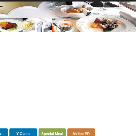
s
Y Class
Special Meal
Airline PR