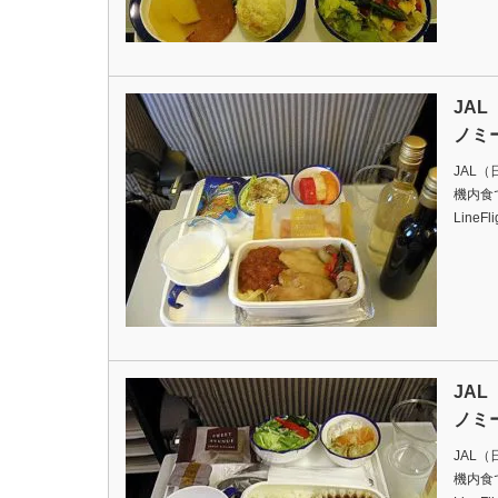
JA
ノミ
JAL
機内食ですD
LineFl
JA
ノミ
JAL
機内食ですD