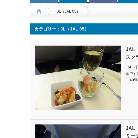
JL（JAL 05）
カテゴリー：JL（JAL 05）
JA
スク
JAL
食ですDat
JL405F
JA
ミー