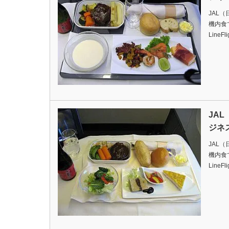
JAL
機内食ですD
LineFl
JA
ジネ
JAL
機内食ですD
LineFl