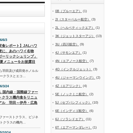
0B（ブルーエア）
(1)
2I（スターペルー航空）
(3)
2L（ヘルベティックエア）
(1)
3K（ジェットスターアジ）
(13)
6/6/3
3U（四川航空）
(9)
実食レポート】JALハワ
便に、あのハワイ名物
4J（サモンエア）
(1)
ガーリックシュリンプ」
4N（エアノース航空）
(7)
夏メニューをお披露目
4O（インテルジェット）
(3)
から羽田及び成田発ホノルル
ークラスとエコ…
4U（ジャーマンウイング）
(2)
4Z（エアリンク）
(4)
6/3/24
AL 国内線・国際線ファー
5E（ノックミニ航空）
(2)
トクラス機内食をリニュ
アル 羽田～伊丹・広島
5J（セブパシフィック）
(10)
6E（インディゴ航空）
(6)
線ファーストクラス、ビジネ
6J（ソラシドエア）
(11)
トクラスの機内…
6T（エアーマンダレー）
(1)
5/10/14