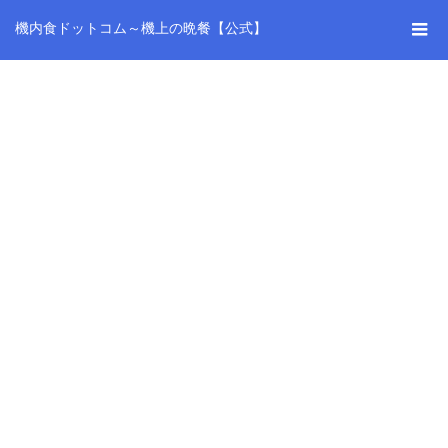
機内食ドットコム～機上の晩餐【公式】