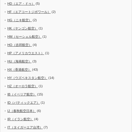
HD（エア・ドゥ）
(5)
HF（エアコートジボワール）
(2)
HG（ニキ航空）
(2)
HK（ヤンゴン航空）
(1)
HM（セーシェル航空）
(1)
HO（吉祥航空）
(4)
HP（アメリカウエスト）
(1)
HU（海南航空）
(3)
HX（香港航空）
(43)
HY（ウズベキスタン航空）
(14)
HZ（オーロラ航空）
(1)
IB（イベリア航空）
(15)
ID（バティックエア）
(1)
IJ（春秋航空日本）
(6)
IR（イラン航空）
(4)
IT（タイガーエア台湾）
(7)