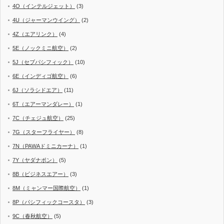
4O（インテルジェット）
(3)
4U（ジャーマンウイング）
(2)
4Z（エアリンク）
(4)
5E（ノックミニ航空）
(2)
5J（セブパシフィック）
(10)
6E（インディゴ航空）
(6)
6J（ソラシドエア）
(11)
6T（エアーマンダレー）
(1)
7C（チェジュ航空）
(25)
7G（スターフライヤー）
(8)
7N（PAWAドミニカーナ）
(1)
7Y（ヤダナポン）
(5)
8B（ビジネスエアー）
(3)
8M（ミャンマー国際航空）
(1)
8P（パシフィックコースタ）
(3)
9C（春秋航空）
(5)