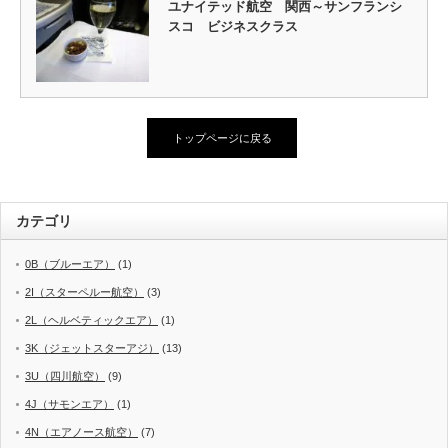
ユナイテッド航空 関西～サンフランシ
スコ ビジネスクラス
トップページに戻る
カテゴリ
0B（ブルーエア）
(1)
2I（スターペルー航空）
(3)
2L（ヘルベティックエア）
(1)
3K（ジェットスターアジ）
(13)
3U（四川航空）
(9)
4J（サモンエア）
(1)
4N（エアノース航空）
(7)