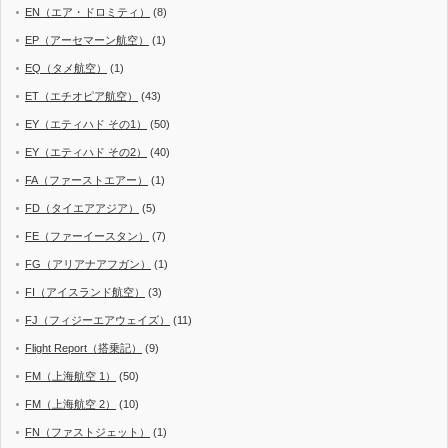
EN（エア・ドロミティ）
(8)
EP（アーセマーン航空）
(1)
EQ（タメ航空）
(1)
ET（エチオピア航空）
(43)
EY（エティハド その1）
(50)
EY（エティハド その2）
(40)
FA（ファーストエアー）
(1)
FD（タイエアアジア）
(5)
FE（ファーイースタン）
(7)
FG（アリアナアフガン）
(1)
FI（アイスランド航空）
(3)
FJ（フィジーエアウェイズ）
(11)
Flight Report（搭乗記）
(9)
FM（上海航空 1）
(50)
FM（上海航空 2）
(10)
FN（ファストジェット）
(1)