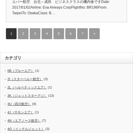
エバー航空 台北～成田 ビジネスクラスの機内食ですDate:
2017/01/02Airline: Eva Airways CorpFlightNo: BR196From:
TaipeiTo: OsakaClass: B…
1
2
3
4
5
6
7
»
カテゴリ
0B（ブルーエア）
(1)
2I（スターペルー航空）
(3)
2L（ヘルベティックエア）
(1)
3K（ジェットスターアジ）
(13)
3U（四川航空）
(9)
4J（サモンエア）
(1)
4N（エアノース航空）
(7)
4O（インテルジェット）
(3)