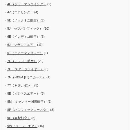
4U（ジャーマンウイング）
(2)
4Z（エアリンク）
(4)
5E（ノックミニ航空）
(2)
5J（セブパシフィック）
(10)
6E（インディゴ航空）
(6)
6J（ソラシドエア）
(11)
6T（エアーマンダレー）
(1)
7C（チェジュ航空）
(25)
7G（スターフライヤー）
(8)
7N（PAWAドミニカーナ）
(1)
7Y（ヤダナポン）
(5)
8B（ビジネスエアー）
(3)
8M（ミャンマー国際航空）
(1)
8P（パシフィックコースタ）
(3)
9C（春秋航空）
(5)
9W（ジェットエア）
(16)