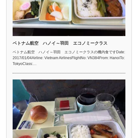
ベトナム航空 ハノイ～羽田 エコノミークラス
ベトナム航空 ハノイ～羽田 エコノミークラスの機内食ですDate:
2017/01/04Airline: Vietnam AirlinesFlightNo: VN384From: HanoiTo:
TokyoClass:…