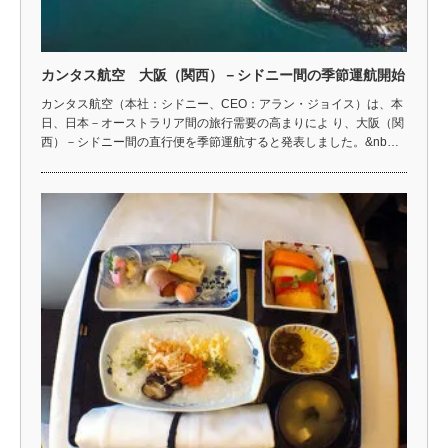
カンタス航空 大阪（関西）－シドニー間の季節運航開始
カンタス航空（本社：シドニー、CEO：アラン・ジョイス）は、本
日、日本－オーストラリア間の旅行需要の高まりによ り、大阪（関
西）－シドニー間の直行便を季節運航すると発表しました。&nb…