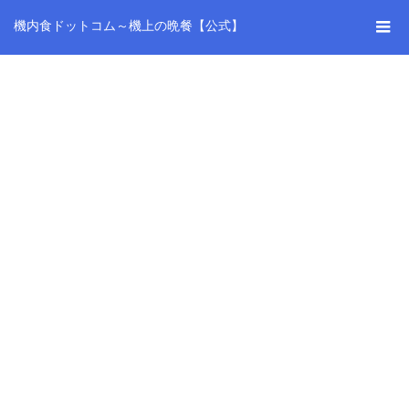
機内食ドットコム～機上の晩餐【公式】