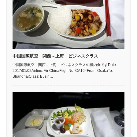
中国国際航空 関西～上海 ビジネスクラス
中国国際航空 関西～上海 ビジネスクラスの機内食ですDate:
2017/01/02Airline: Air ChinaFlightNo: CA164From: OsakaTo:
ShanghaiClass: Busin…