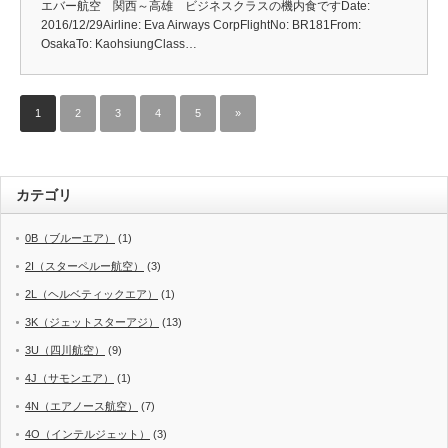
エバー航空 関西～高雄 ビジネスクラスの機内食ですDate:
2016/12/29Airline: Eva Airways CorpFlightNo: BR181From:
OsakaTo: KaohsiungClass…
1
2
3
4
5
»
カテゴリ
0B（ブルーエア）
(1)
2I（スターペルー航空）
(3)
2L（ヘルベティックエア）
(1)
3K（ジェットスターアジ）
(13)
3U（四川航空）
(9)
4J（サモンエア）
(1)
4N（エアノース航空）
(7)
4O（インテルジェット）
(3)