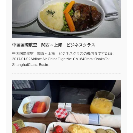
中国国際航空 関西～上海 ビジネスクラス
中国国際航空 関西～上海 ビジネスクラスの機内食ですDate:
2017/01/02Airline: Air ChinaFlightNo: CA164From: OsakaTo:
ShanghaiClass: Busin…