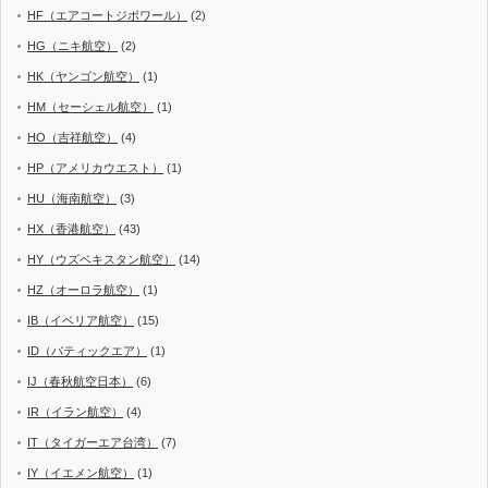
HF（エアコートジボワール）
(2)
HG（ニキ航空）
(2)
HK（ヤンゴン航空）
(1)
HM（セーシェル航空）
(1)
HO（吉祥航空）
(4)
HP（アメリカウエスト）
(1)
HU（海南航空）
(3)
HX（香港航空）
(43)
HY（ウズベキスタン航空）
(14)
HZ（オーロラ航空）
(1)
IB（イベリア航空）
(15)
ID（バティックエア）
(1)
IJ（春秋航空日本）
(6)
IR（イラン航空）
(4)
IT（タイガーエア台湾）
(7)
IY（イエメン航空）
(1)