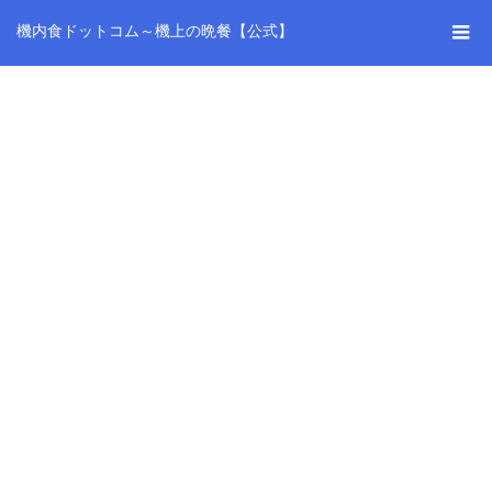
機内食ドットコム～機上の晩餐【公式】