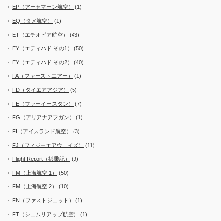
EP（アーセマーン航空）
(1)
EQ（タメ航空）
(1)
ET（エチオピア航空）
(43)
EY（エティハド その1）
(50)
EY（エティハド その2）
(40)
FA（ファーストエアー）
(1)
FD（タイエアアジア）
(5)
FE（ファーイースタン）
(7)
FG（アリアナアフガン）
(1)
FI（アイスランド航空）
(3)
FJ（フィジーエアウェイズ）
(11)
Flight Report（搭乗記）
(9)
FM（上海航空 1）
(50)
FM（上海航空 2）
(10)
FN（ファストジェット）
(1)
FT（シェムリアップ航空）
(1)