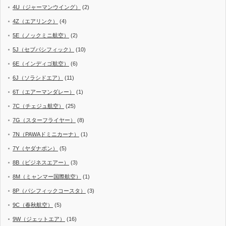
4U（ジャーマンウイング）
(2)
4Z（エアリンク）
(4)
5E（ノックミニ航空）
(2)
5J（セブパシフィック）
(10)
6E（インディゴ航空）
(6)
6J（ソラシドエア）
(11)
6T（エアーマンダレー）
(1)
7C（チェジュ航空）
(25)
7G（スターフライヤー）
(8)
7N（PAWAドミニカーナ）
(1)
7Y（ヤダナポン）
(5)
8B（ビジネスエアー）
(3)
8M（ミャンマー国際航空）
(1)
8P（パシフィックコースタ）
(3)
9C（春秋航空）
(5)
9W（ジェットエア）
(16)