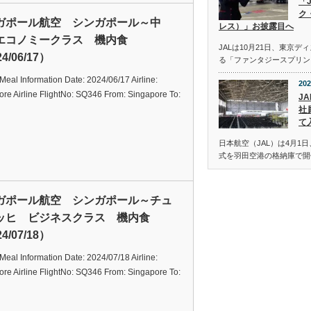
「
ク
ガポール航空 シンガポール～中
レス）」お披露目へ
エコノミークラス 機内食
JALは10月21日、東京
4/06/17）
る「ファンタジースプリン
t Meal Information Date: 2024/06/17 Airline:
202
re Airline FlightNo: SQ346 From: Singapore To:
JA
社
て
日本航空（JAL）は4月1日
式を羽田空港の格納庫で開
ガポール航空 シンガポール～チュ
ッヒ ビジネスクラス 機内食
4/07/18）
t Meal Information Date: 2024/07/18 Airline:
re Airline FlightNo: SQ346 From: Singapore To: