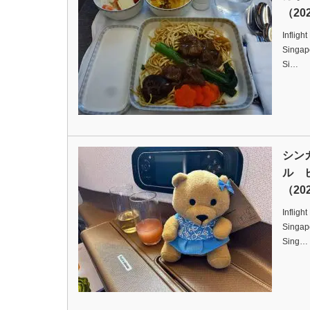
（202
Infligh
Singapo
Si…
シン
ル 
（202
Infligh
Singapo
Sing…