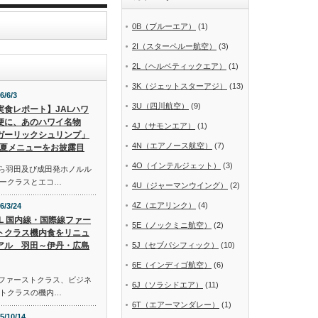
0B（ブルーエア）
(1)
2I（スターペルー航空）
(3)
2L（ヘルベティックエア）
(1)
3K（ジェットスターアジ）
(13)
6/6/3
3U（四川航空）
(9)
実食レポート】JALハワ
便に、あのハワイ名物
4J（サモンエア）
(1)
ガーリックシュリンプ」
4N（エアノース航空）
(7)
夏メニューをお披露目
4O（インテルジェット）
(3)
から羽田及び成田発ホノルル
ークラスとエコ…
4U（ジャーマンウイング）
(2)
4Z（エアリンク）
(4)
6/3/24
AL 国内線・国際線ファー
5E（ノックミニ航空）
(2)
トクラス機内食をリニュ
アル 羽田～伊丹・広島
5J（セブパシフィック）
(10)
6E（インディゴ航空）
(6)
線ファーストクラス、ビジネ
6J（ソラシドエア）
(11)
トクラスの機内…
6T（エアーマンダレー）
(1)
5/10/14