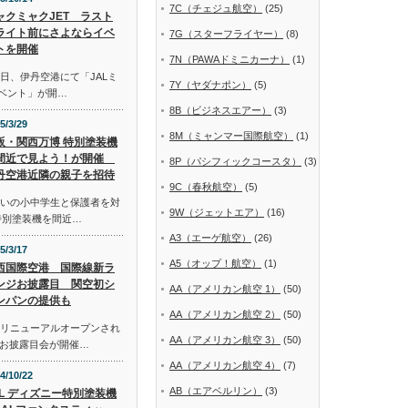
7C（チェジュ航空）
(25)
ャクミャクJET ラスト
ライト前にさよならイベ
7G（スターフライヤー）
(8)
トを開催
7N（PAWAドミニカーナ）
(1)
日、伊丹空港にて「JALミ
7Y（ヤダナポン）
(5)
イベント」が開…
8B（ビジネスエアー）
(3)
5/3/29
8M（ミャンマー国際航空）
(1)
阪・関西万博 特別塗装機
間近で見よう！が開催
8P（パシフィックコースタ）
(3)
丹空港近隣の親子を招待
9C（春秋航空）
(5)
まいの小中学生と保護者を対
9W（ジェットエア）
(16)
特別塗装機を間近…
A3（エーゲ航空）
(26)
5/3/17
A5（オップ！航空）
(1)
西国際空港 国際線新ラ
ンジお披露目 関空初シ
AA（アメリカン航空 1）
(50)
ンパンの提供も
AA（アメリカン航空 2）
(50)
にリニューアルオープンされ
AA（アメリカン航空 3）
(50)
お披露目会が開催…
AA（アメリカン航空 4）
(7)
4/10/22
AB（エアベルリン）
(3)
AL ディズニー特別塗装機