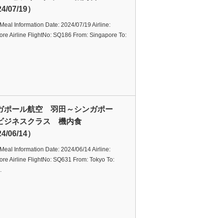
4/07/19）
t Meal Information Date: 2024/07/19 Airline:
re Airline FlightNo: SQ186 From: Singapore To:
ガポール航空 羽田～シンガポー
ビジネスクラス 機内食
4/06/14）
t Meal Information Date: 2024/06/14 Airline:
re Airline FlightNo: SQ631 From: Tokyo To:
…