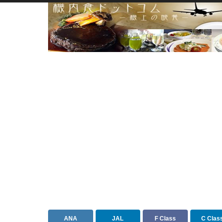
ANA
JAL
F Class
C Clas