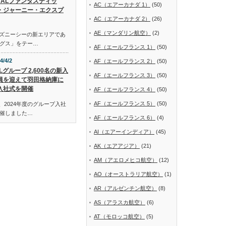
JALファンタスティッ
AC（エアーカナダ 1）
(50)
・ジャーニー・エクスプ
AC（エアーカナダ 2）
(26)
AE（マンダリン航空）
(2)
ディズニーシーの新エリアであ
グス」をテー…
AF（エールフランス 1）
(50)
4/4/2
AF（エールフランス 2）
(50)
Lグループ 2,600名の新入
AF（エールフランス 3）
(50)
員を迎えて羽田格納庫に
入社式を開催
AF（エールフランス 4）
(50)
AF（エールフランス 5）
(50)
、2024年度のグループ入社
催しました…
AF（エールフランス 6）
(4)
AI（エアーインディア）
(45)
AK（エアアジア）
(21)
AM（アエロメヒコ航空）
(12)
AO（オーストラリア航空）
(1)
AR（アルゼンチン航空）
(8)
AS（アラスカ航空）
(6)
AT（モロッコ航空）
(5)