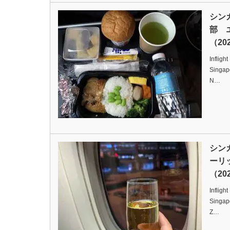
シン
部 
（202
Infligh
Singapo
N…
シン
ーリ
（202
Infligh
Singapo
Z…