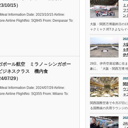
3/10/15）
ミ
フ
t Meal Information Date: 2023/10/15 Airline:
ン
re Airline FlightNo: SQ945 From: Denpasar To:
大阪・関西万博最終日の13
ャクミャクJETさよなら
202
大
を
伊
ガポール航空 ミラノ～シンガポー
29日、伊丹空港近隣に住
象に、「大阪・関西万博 
ビジネスクラス 機内食
4/07/29）
202
関
t Meal Information Date: 2024/07/29 Airline:
ウ
re Airline FlightNo: SQ355 From: Milano To:
ャ
関西国際空港で今月27日
る国際線の共用ラウンジの
202
J