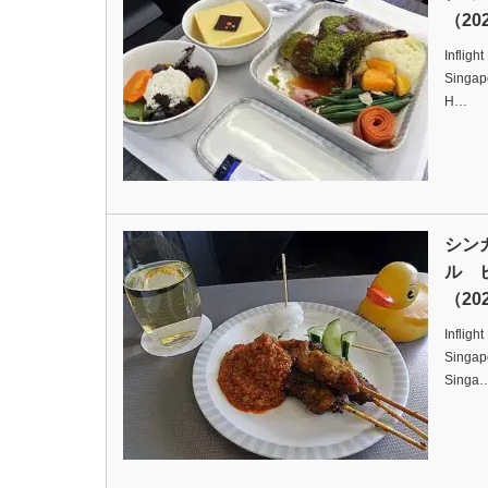
（202
Infligh
Singapo
H…
シン
ル 
（202
Infligh
Singapo
Singa