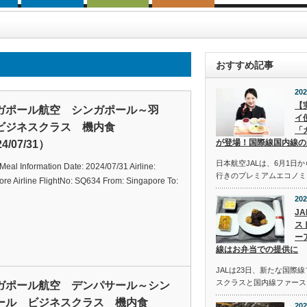
おすすめ記事
202
【
ガポール航空 シンガポール～羽
イ
ビジネスクラス 機内食
「
が登場！国際線国内線の
4/07/31）
日本航空JALは、6月1日
t Meal Information Date: 2024/07/31 Airline:
行きのプレミアムエコノミ
re Airline FlightNo: SQ634 From: Singapore To:
202
J
ス
ー
線はお弁当での提供に
JALは23日、新たな国際
スクラスと国内線ファース
ガポール航空 デンパサール～シン
ール ビジネスクラス 機内食
202