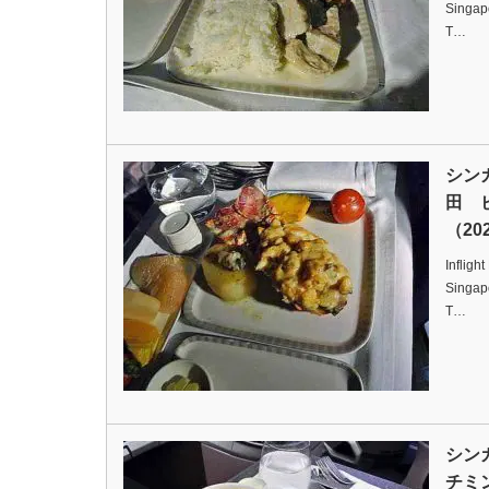
Singapo
T…
シン
田 
（202
Infligh
Singapo
T…
シン
チミ