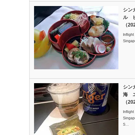
シン
ル 
（202
Infligh
Singap
シン
海 
（202
Infligh
Singapo
S…