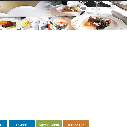
s
Y Class
Special Meal
Airline PR