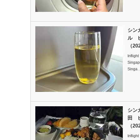
シン
ル 
（202
Infligh
Singapo
Singa
シン
田 
（202
Infligh