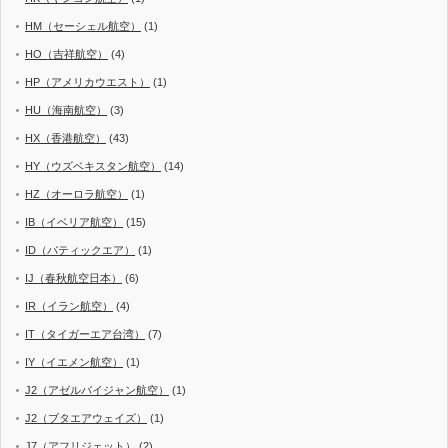
HM（セーシェル航空）
(1)
HO（吉祥航空）
(4)
HP（アメリカウエスト）
(1)
HU（海南航空）
(3)
HX（香港航空）
(43)
HY（ウズベキスタン航空）
(14)
HZ（オーロラ航空）
(1)
IB（イベリア航空）
(15)
ID（バティックエア）
(1)
IJ（春秋航空日本）
(6)
IR（イラン航空）
(4)
IT（タイガーエア台湾）
(7)
IY（イエメン航空）
(1)
J2（アゼルバイジャン航空）
(1)
J2（ブタエアウェイズ）
(1)
J7（アフリジェット）
(2)