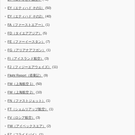
EY（エティハド その1）
(50)
EY（エティハド その2）
(40)
FA（ファーストエアー）
(1)
FD（タイエアアジア）
(5)
FE（ファーイースタン）
(7)
FG（アリアナアフガン）
(1)
FI（アイスランド航空）
(3)
FJ（フィジーエアウェイズ）
(11)
Flight Report（搭乗記）
(9)
FM（上海航空 1）
(50)
FM（上海航空 2）
(10)
FN（ファストジェット）
(1)
FT（シェムリアップ航空）
(1)
FV（ロシア航空）
(3)
FW（アイベックスエア）
(2)
FZ（フライドバイ）
(1)