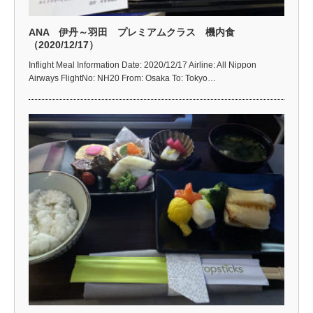
ANA 伊丹～羽田 プレミアムクラス 機内食
（2020/12/17）
Inflight Meal Information Date: 2020/12/17 Airline: All Nippon
Airways FlightNo: NH20 From: Osaka To: Tokyo…