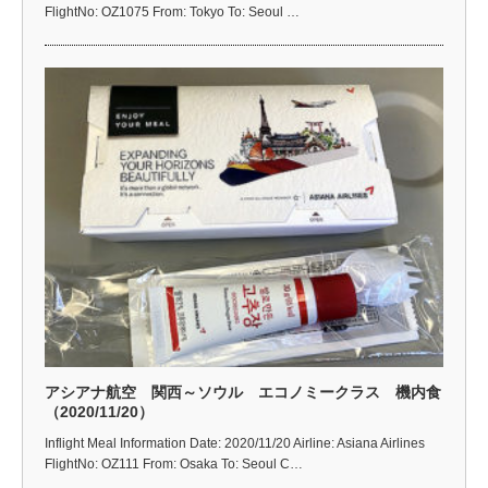
FlightNo: OZ1075 From: Tokyo To: Seoul …
アシアナ航空 関西～ソウル エコノミークラス 機内食
（2020/11/20）
Inflight Meal Information Date: 2020/11/20 Airline: Asiana Airlines
FlightNo: OZ111 From: Osaka To: Seoul C…