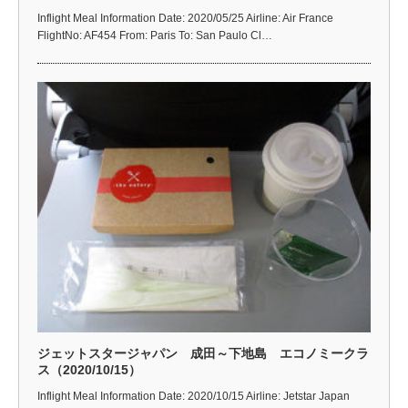
Inflight Meal Information Date: 2020/05/25 Airline: Air France
FlightNo: AF454 From: Paris To: San Paulo Cl…
ジェットスタージャパン 成田～下地島 エコノミークラ
ス（2020/10/15）
Inflight Meal Information Date: 2020/10/15 Airline: Jetstar Japan