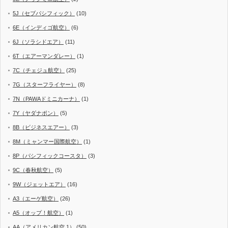
5J（セブパシフィック）
(10)
6E（インディゴ航空）
(6)
6J（ソラシドエア）
(11)
6T（エアーマンダレー）
(1)
7C（チェジュ航空）
(25)
7G（スターフライヤー）
(8)
7N（PAWAドミニカーナ）
(1)
7Y（ヤダナポン）
(5)
8B（ビジネスエアー）
(3)
8M（ミャンマー国際航空）
(1)
8P（パシフィックコースタ）
(3)
9C（春秋航空）
(5)
9W（ジェットエア）
(16)
A3（エーゲ航空）
(26)
A5（オップ！航空）
(1)
AA（アメリカン航空 1）
(50)