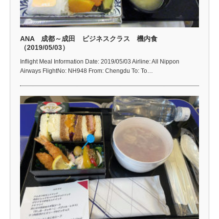
ANA 成都～成田 ビジネスクラス 機内食
（2019/05/03）
Inflight Meal Information Date: 2019/05/03 Airline: All Nippon
Airways FlightNo: NH948 From: Chengdu To: To…