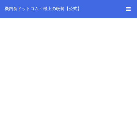
機内食ドットコム～機上の晩餐【公式】