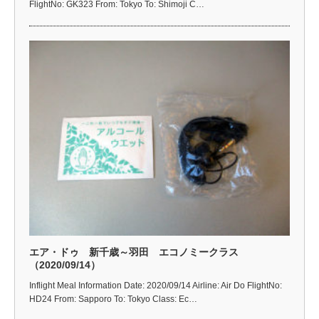
FlightNo: GK323 From: Tokyo To: Shimoji C…
エア・ドゥ 新千歳～羽田 エコノミークラス
（2020/09/14）
Inflight Meal Information Date: 2020/09/14 Airline: Air Do FlightNo:
HD24 From: Sapporo To: Tokyo Class: Ec…