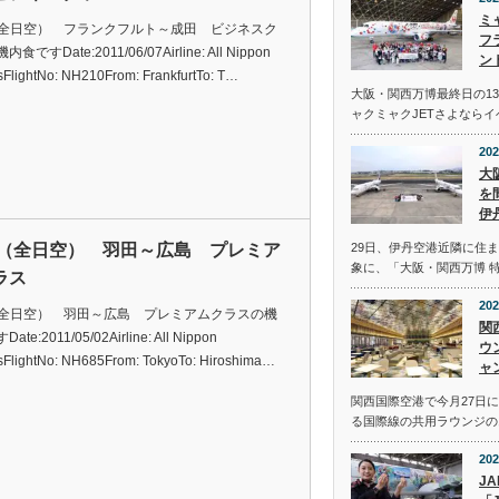
ミ
（全日空） フランクフルト～成田 ビジネスク
フ
食ですDate:2011/06/07Airline: All Nippon
ン
sFlightNo: NH210From: FrankfurtTo: T…
大阪・関西万博最終日の13
ャクミャクJETさよなら
202
大
を
伊
A（全日空） 羽田～広島 プレミア
29日、伊丹空港近隣に住
象に、「大阪・関西万博 
ラス
202
（全日空） 羽田～広島 プレミアムクラスの機
関
te:2011/05/02Airline: All Nippon
ウ
sFlightNo: NH685From: TokyoTo: Hiroshima…
ャ
関西国際空港で今月27日
る国際線の共用ラウンジの
202
J