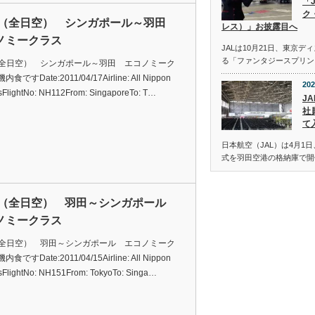
「
ク
A（全日空） シンガポール～羽田
レス）」お披露目へ
ノミークラス
JALは10月21日、東京
る「ファンタジースプリン
（全日空） シンガポール～羽田 エコノミーク
食ですDate:2011/04/17Airline: All Nippon
202
sFlightNo: NH112From: SingaporeTo: T…
JA
社
て
日本航空（JAL）は4月1日
式を羽田空港の格納庫で開
A（全日空） 羽田～シンガポール
ノミークラス
（全日空） 羽田～シンガポール エコノミーク
食ですDate:2011/04/15Airline: All Nippon
sFlightNo: NH151From: TokyoTo: Singa…