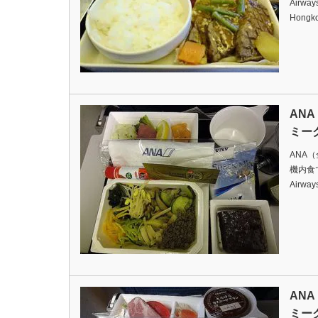
Airway
Hongk
AN
ミー
ANA
機内食ですD
Airway
AN
ミー