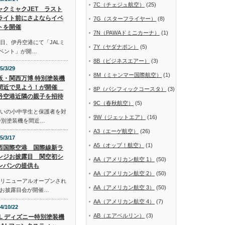
7C（チェジュ航空）
(25)
ャクミャクJET ラスト
ライト前にさよならイベ
7G（スターフライヤー）
(8)
トを開催
7N（PAWAドミニカーナ）
(1)
日、伊丹空港にて「JALミ
7Y（ヤダナポン）
(5)
イベント」が開…
8B（ビジネスエアー）
(3)
5/3/29
8M（ミャンマー国際航空）
(1)
阪・関西万博 特別塗装機
間近で見よう！が開催
8P（パシフィックコースタ）
(3)
丹空港近隣の親子を招待
9C（春秋航空）
(5)
まいの小中学生と保護者を対
9W（ジェットエア）
(16)
特別塗装機を間近…
A3（エーゲ航空）
(26)
5/3/17
A5（オップ！航空）
(1)
西国際空港 国際線新ラ
ンジお披露目 関空初シ
AA（アメリカン航空 1）
(50)
ンパンの提供も
AA（アメリカン航空 2）
(50)
にリニューアルオープンされ
AA（アメリカン航空 3）
(50)
お披露目会が開催…
AA（アメリカン航空 4）
(7)
4/10/22
AB（エアベルリン）
(3)
AL ディズニー特別塗装機