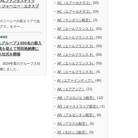
JALファンタスティッ
AC（エアーカナダ 1）
(50)
・ジャーニー・エクスプ
AC（エアーカナダ 2）
(26)
AE（マンダリン航空）
(2)
ディズニーシーの新エリアであ
グス」をテー…
AF（エールフランス 1）
(50)
4/4/2
AF（エールフランス 2）
(50)
Lグループ 2,600名の新入
AF（エールフランス 3）
(50)
員を迎えて羽田格納庫に
入社式を開催
AF（エールフランス 4）
(50)
AF（エールフランス 5）
(50)
、2024年度のグループ入社
催しました…
AF（エールフランス 6）
(4)
AI（エアーインディア）
(45)
AK（エアアジア）
(21)
AM（アエロメヒコ航空）
(12)
AO（オーストラリア航空）
(1)
AR（アルゼンチン航空）
(8)
AS（アラスカ航空）
(6)
AT（モロッコ航空）
(5)