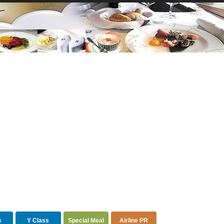
s
Y Class
Special Meal
Airline PR