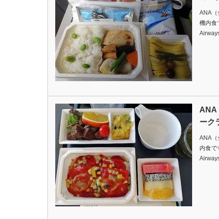
ANA
機内食ですD
Airway
AN
ーク
ANA
内食ですDa
Airway