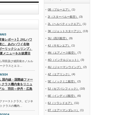
0B（ブルーエア）
(1)
2I（スターペルー航空）
(3)
2L（ヘルベティックエア）
(1)
3K（ジェットスターアジ）
(13)
6/6/3
3U（四川航空）
(9)
実食レポート】JALハワ
便に、あのハワイ名物
4J（サモンエア）
(1)
ガーリックシュリンプ」
4N（エアノース航空）
(7)
夏メニューをお披露目
4O（インテルジェット）
(3)
から羽田及び成田発ホノルル
ークラスとエコ…
4U（ジャーマンウイング）
(2)
4Z（エアリンク）
(4)
6/3/24
AL 国内線・国際線ファー
5E（ノックミニ航空）
(2)
トクラス機内食をリニュ
アル 羽田～伊丹・広島
5J（セブパシフィック）
(10)
6E（インディゴ航空）
(6)
線ファーストクラス、ビジネ
6J（ソラシドエア）
(11)
トクラスの機内…
6T（エアーマンダレー）
(1)
5/10/14