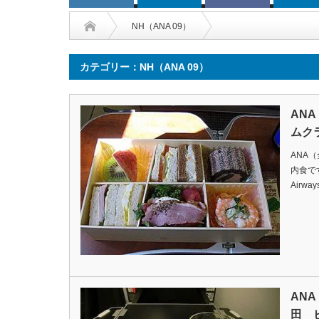
NH（ANA 09）
カテゴリー：NH（ANA 09）
AN
ムク
ANA
内食ですDa
Airway
AN
田 