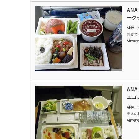
AN
ーク
ANA
内食ですDa
Airway
AN
エコ
ANA
ラスの機内
Airway