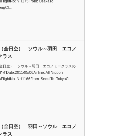
sFlightNo: NH175From: OsakaTo:
ongCl…
A（全日空） ソウル～羽田 エコノ
クラス
（全日空） ソウル～羽田 エコノミークラスの
ate:2011/05/06Airline: All Nippon
sFlightNo: NH1166From: SeoulTo: TokyoCl…
A（全日空） 羽田～ソウル エコノ
クラス