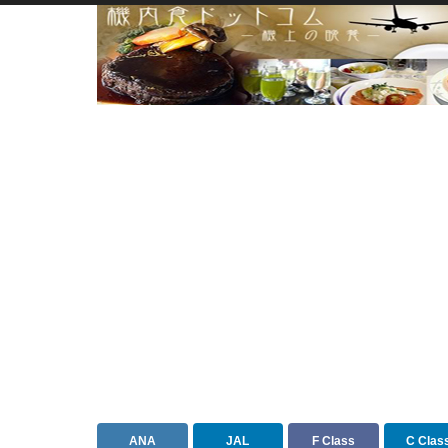
ANA
JAL
F Class
C Clas