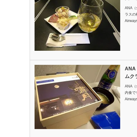
ANA
ラスの機内
Airway
AN
ムク
ANA
内食ですDa
Airway