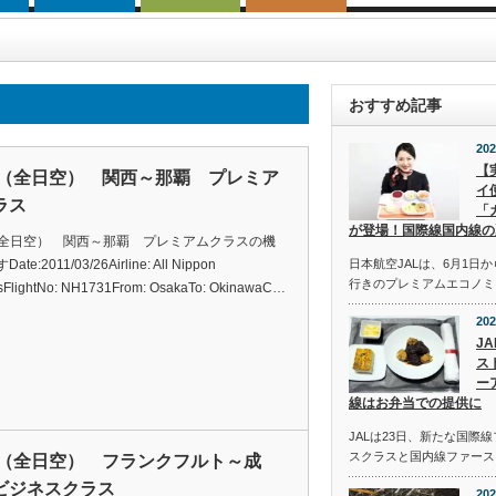
おすすめ記事
202
【
A（全日空） 関西～那覇 プレミア
イ
ラス
「
が登場！国際線国内線の
（全日空） 関西～那覇 プレミアムクラスの機
te:2011/03/26Airline: All Nippon
日本航空JALは、6月1日
行きのプレミアムエコノミ
sFlightNo: NH1731From: OsakaTo: OkinawaC…
202
J
ス
ー
線はお弁当での提供に
JALは23日、新たな国際
スクラスと国内線ファース
A（全日空） フランクフルト～成
ビジネスクラス
202