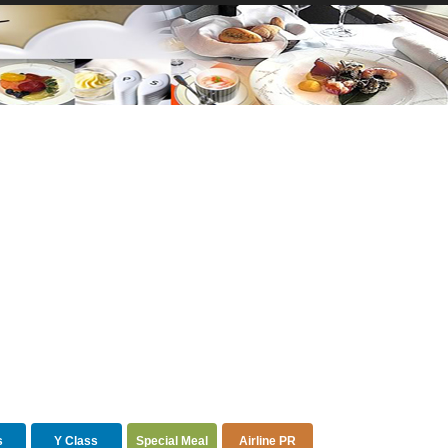
s
Y Class
Special Meal
Airline PR