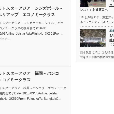
「
ク
ットスターアジア シンガポール～
レス）」お披露目へ
ムリアップ エコノミークラス
JALは10月21日、東京
る「ファンタジースプリン
トスターアジア シンガポール～シェムリアッ
コノミークラスの機内食ですDate:
202
/03Airline: Jetstar AsiaFlightNo: 3K601From:
JA
oreTo:…
社
て
日本航空（JAL）は4月1日
式を羽田空港の格納庫で開
ットスターアジア 福岡～バンコ
エコノミークラス
トスターアジア 福岡～バンコク エコノミーク
食ですDate: 2015/03/05Airline: Jetstar
ightNo: 3K510From: FukuokaTo: BangkokC…