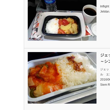
Infligh
Jetstar
ジェ
～シ
ジェッ
ル エ
2016/06
Siem 