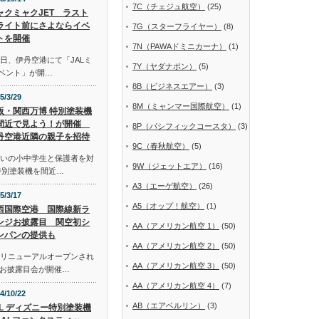
7C（チェジュ航空）
(25)
ャクミャクJET ラスト
ライト前にさよならイベ
7G（スターフライヤー）
(8)
トを開催
7N（PAWAドミニカーナ）
(1)
日、伊丹空港にて「JALミ
7Y（ヤダナポン）
(5)
イベント」が開…
8B（ビジネスエアー）
(3)
5/3/29
8M（ミャンマー国際航空）
(1)
阪・関西万博 特別塗装機
間近で見よう！が開催
8P（パシフィックコースタ）
(3)
丹空港近隣の親子を招待
9C（春秋航空）
(5)
まいの小中学生と保護者を対
9W（ジェットエア）
(16)
特別塗装機を間近…
A3（エーゲ航空）
(26)
5/3/17
A5（オップ！航空）
(1)
西国際空港 国際線新ラ
ンジお披露目 関空初シ
AA（アメリカン航空 1）
(50)
ンパンの提供も
AA（アメリカン航空 2）
(50)
にリニューアルオープンされ
AA（アメリカン航空 3）
(50)
お披露目会が開催…
AA（アメリカン航空 4）
(7)
4/10/22
AB（エアベルリン）
(3)
AL ディズニー特別塗装機