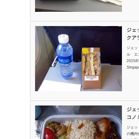
ジェ
クア
ジェッ
ル エ
2015/07
Singa
ジェ
コノ
ジェッ
の機内食です