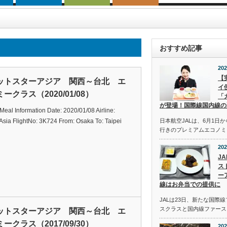
おすすめ記事
202
【
ットスターアジア 関西～台北 エ
イ
ークラス（2020/01/08）
「
が登場！国際線国内線の
t Meal Information Date: 2020/01/08 Airline:
 Asia FlightNo: 3K724 From: Osaka To: Taipei
日本航空JALは、6月1日
行きのプレミアムエコノミ
202
J
ス
ー
線はお弁当での提供に
JALは23日、新たな国際
スクラスと国内線ファース
ットスターアジア 関西～台北 エ
ークラス（2017/09/30）
202