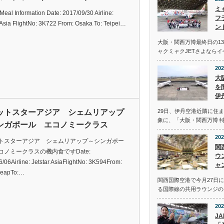
ミ
t Meal Information Date: 2017/09/30 Airline:
フ
 Asia FlightNo: 3K722 From: Osaka To: Teipei…
ン
大阪・関西万博最終日の13
ャクミャクJETさよなら
202
大
を
伊
ットスターアジア シェムリアップ
29日、伊丹空港近隣に住
象に、「大阪・関西万博 
ンガポール エコノミークラス
202
トスターアジア シェムリアップ～シンガポー
関
コノミークラスの機内食ですDate:
ウ
/06Airline: Jetstar AsiaFlightNo: 3K594From:
ャ
ReapTo:…
関西国際空港で今月27日
る国際線の共用ラウンジの
202
J