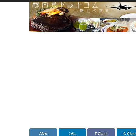
ANA
JAL
F Class
C Clas