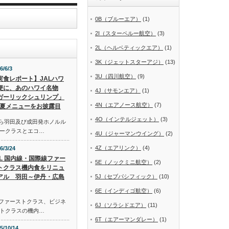
0B（ブルーエア）
(1)
2I（スターペルー航空）
(3)
2L（ヘルベティックエア）
(1)
3K（ジェットスターアジ）
(13)
6/6/3
3U（四川航空）
(9)
実食レポート】JALハワ
便に、あのハワイ名物
4J（サモンエア）
(1)
ガーリックシュリンプ」
4N（エアノース航空）
(7)
夏メニューをお披露目
4O（インテルジェット）
(3)
から羽田及び成田発ホノルル
ークラスとエコ…
4U（ジャーマンウイング）
(2)
4Z（エアリンク）
(4)
6/3/24
AL 国内線・国際線ファー
5E（ノックミニ航空）
(2)
トクラス機内食をリニュ
アル 羽田～伊丹・広島
5J（セブパシフィック）
(10)
6E（インディゴ航空）
(6)
線ファーストクラス、ビジネ
6J（ソラシドエア）
(11)
トクラスの機内…
6T（エアーマンダレー）
(1)
5/10/14