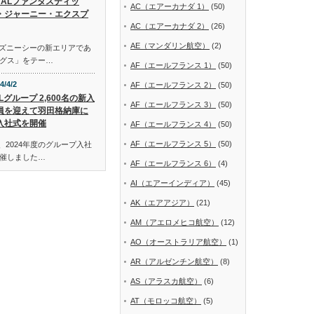
JALファンタスティッ
AC（エアーカナダ 1）
(50)
・ジャーニー・エクスプ
AC（エアーカナダ 2）
(26)
AE（マンダリン航空）
(2)
ディズニーシーの新エリアであ
グス」をテー…
AF（エールフランス 1）
(50)
4/4/2
AF（エールフランス 2）
(50)
Lグループ 2,600名の新入
AF（エールフランス 3）
(50)
員を迎えて羽田格納庫に
入社式を開催
AF（エールフランス 4）
(50)
AF（エールフランス 5）
(50)
、2024年度のグループ入社
催しました…
AF（エールフランス 6）
(4)
AI（エアーインディア）
(45)
AK（エアアジア）
(21)
AM（アエロメヒコ航空）
(12)
AO（オーストラリア航空）
(1)
AR（アルゼンチン航空）
(8)
AS（アラスカ航空）
(6)
AT（モロッコ航空）
(5)