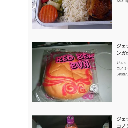
AsiaFl
ジェ
ンガ
ジェッ
コノミーク
Jetstar
ジェ
コノ