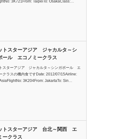
ightNo: 3K721From: TaipeiTo: OsakaClass:…
ットスターアジア ジャカルタ～シ
ポール エコノミークラス
トスターアジア ジャカルタ～シンガポール エ
ラスの機内食ですDate: 2012/07/15Airline:
 AsiaFlightNo: 3K204From: JakartaTo: Sin…
ットスターアジア 台北～関西 エ
ミークラス