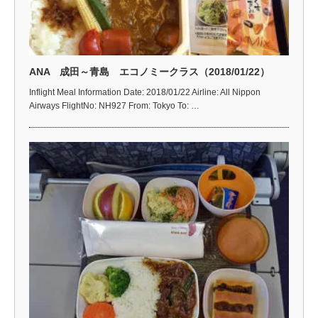
ANA 成田～青島 エコノミークラス（2018/01/22）
Inflight Meal Information Date: 2018/01/22 Airline: All Nippon
Airways FlightNo: NH927 From: Tokyo To: …