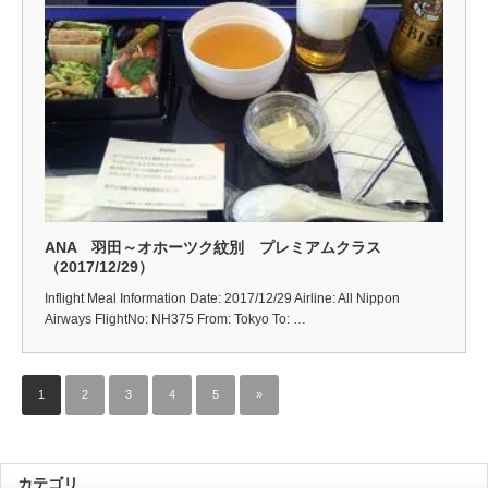
ANA 羽田～オホーツク紋別 プレミアムクラス
（2017/12/29）
Inflight Meal Information Date: 2017/12/29 Airline: All Nippon
Airways FlightNo: NH375 From: Tokyo To: …
1
2
3
4
5
»
カテゴリ