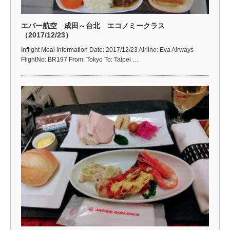
エバー航空 成田～台北 エコノミークラス
（2017/12/23）
Inflight Meal Information Date: 2017/12/23 Airline: Eva Airways
FlightNo: BR197 From: Tokyo To: Taipei …