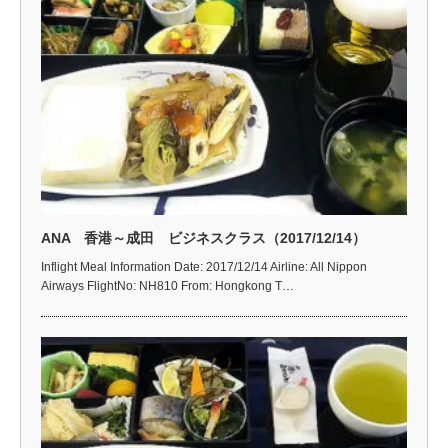
ANA 香港～成田 ビジネスクラス（2017/12/14）
Inflight Meal Information Date: 2017/12/14 Airline: All Nippon
Airways FlightNo: NH810 From: Hongkong T…