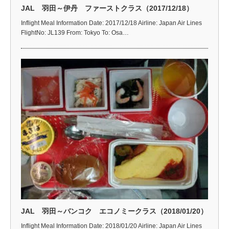
JAL 羽田～伊丹 ファーストクラス（2017/12/18）
Inflight Meal Information Date: 2017/12/18 Airline: Japan Air Lines
FlightNo: JL139 From: Tokyo To: Osa…
JAL 羽田～バンコク エコノミークラス（2018/01/20）
Inflight Meal Information Date: 2018/01/20 Airline: Japan Air Lines