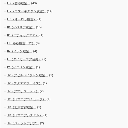
HX（香港航空）
(43)
HY（ウズベキスタン航空）
(14)
HZ（オーロラ航空）
(1)
IB（イベリア航空）
(15)
ID（バティックエア）
(1)
IJ（春秋航空日本）
(6)
IR（イラン航空）
(4)
IT（タイガーエア台湾）
(7)
IY（イエメン航空）
(1)
J2（アゼルバイジャン航空）
(1)
J2（ブタエアウェイズ）
(1)
J7（アフリジェット）
(2)
JC（日本エアコミュータ）
(1)
JD（北京首都航空）
(1)
JD（日本エアシステム）
(1)
JF（ジェットアジア）
(2)