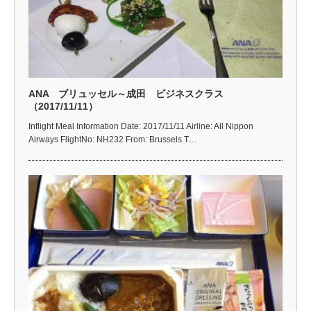
ANA ブリュッセル～成田 ビジネスクラス
（2017/11/11）
Inflight Meal Information Date: 2017/11/11 Airline: All Nippon
Airways FlightNo: NH232 From: Brussels T…