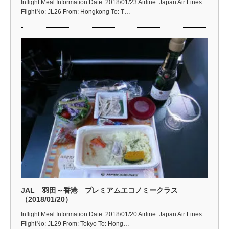
Inflight Meal Information Date: 2018/01/23 Airline: Japan Air Lines
FlightNo: JL26 From: Hongkong To: T…
JAL 羽田～香港 プレミアムエコノミークラス
（2018/01/20）
Inflight Meal Information Date: 2018/01/20 Airline: Japan Air Lines
FlightNo: JL29 From: Tokyo To: Hong…