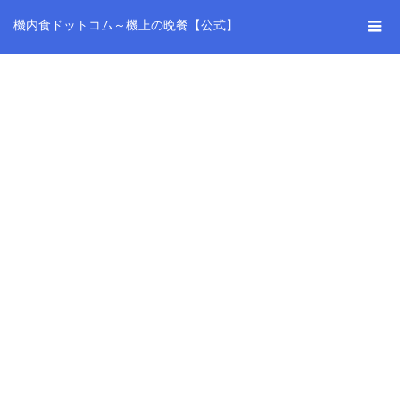
機内食ドットコム～機上の晩餐【公式】