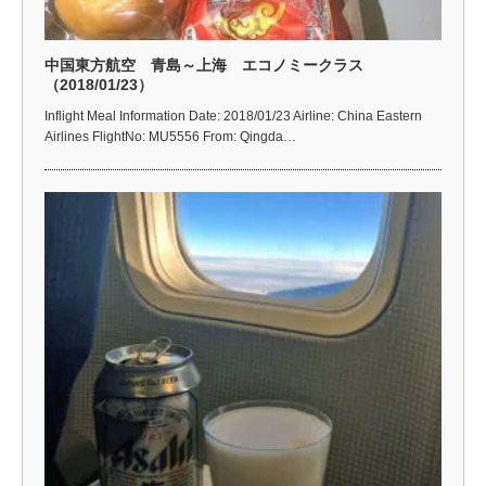
中国東方航空 青島～上海 エコノミークラス
（2018/01/23）
Inflight Meal Information Date: 2018/01/23 Airline: China Eastern
Airlines FlightNo: MU5556 From: Qingda…