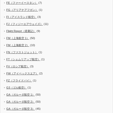
FE（ファーイースタン）
(7)
FG（アリアナアフガン）
(1)
FI（アイスランド航空）
(3)
FJ（フィジーエアウェイズ）
(11)
Flight Report（搭乗記）
(9)
FM（上海航空 1）
(50)
FM（上海航空 2）
(10)
FN（ファストジェット）
(1)
FT（シェムリアップ航空）
(1)
FV（ロシア航空）
(3)
FW（アイベックスエア）
(2)
FZ（フライドバイ）
(1)
G3（ゴル航空）
(1)
GA（ガルーダ航空 1）
(50)
GA（ガルーダ航空 2）
(50)
GA（ガルーダ航空 3）
(45)