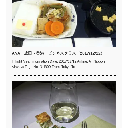
ANA 成田～香港 ビジネスクラス（2017/12/12）
Inflight Meal Information Date: 2017/12/12 Airline: All Nippon
Airways FlightNo: NH809 From: Tokyo To: …