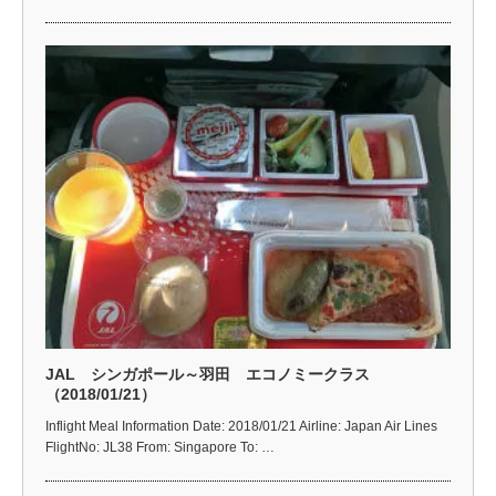
JAL シンガポール～羽田 エコノミークラス
（2018/01/21）
Inflight Meal Information Date: 2018/01/21 Airline: Japan Air Lines
FlightNo: JL38 From: Singapore To: …