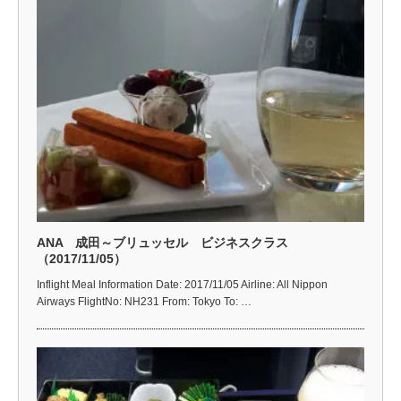
ANA 成田～ブリュッセル ビジネスクラス
（2017/11/05）
Inflight Meal Information Date: 2017/11/05 Airline: All Nippon
Airways FlightNo: NH231 From: Tokyo To: …