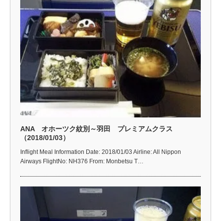
ANA オホーツク紋別～羽田 プレミアムクラス
（2018/01/03）
Inflight Meal Information Date: 2018/01/03 Airline: All Nippon
Airways FlightNo: NH376 From: Monbetsu T…