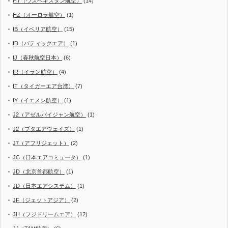
HY（ウズベキスタン航空）
(14)
HZ（オーロラ航空）
(1)
IB（イベリア航空）
(15)
ID（バティックエア）
(1)
IJ（春秋航空日本）
(6)
IR（イラン航空）
(4)
IT（タイガーエア台湾）
(7)
IY（イエメン航空）
(1)
J2（アゼルバイジャン航空）
(1)
J2（ブタエアウェイズ）
(1)
J7（アフリジェット）
(2)
JC（日本エアコミュータ）
(1)
JD（北京首都航空）
(1)
JD（日本エアシステム）
(1)
JF（ジェットアジア）
(2)
JH（フジドリームエア）
(12)