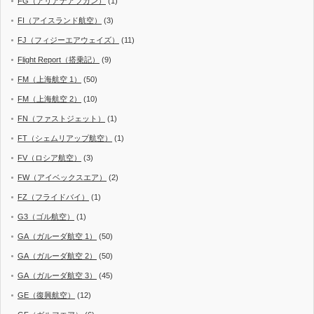
FG（アリアナアフガン）
(1)
FI（アイスランド航空）
(3)
FJ（フィジーエアウェイズ）
(11)
Flight Report（搭乗記）
(9)
FM（上海航空 1）
(50)
FM（上海航空 2）
(10)
FN（ファストジェット）
(1)
FT（シェムリアップ航空）
(1)
FV（ロシア航空）
(3)
FW（アイベックスエア）
(2)
FZ（フライドバイ）
(1)
G3（ゴル航空）
(1)
GA（ガルーダ航空 1）
(50)
GA（ガルーダ航空 2）
(50)
GA（ガルーダ航空 3）
(45)
GE（復興航空）
(12)