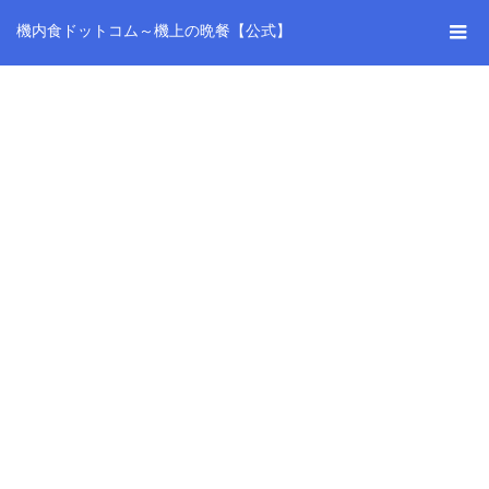
機内食ドットコム～機上の晩餐【公式】