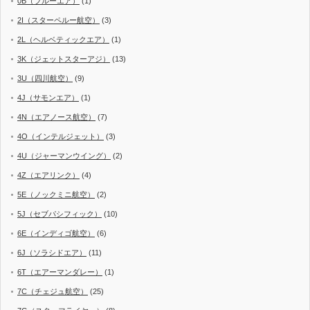
0B（ブルーエア）
(1)
2I（スターペルー航空）
(3)
2L（ヘルベティックエア）
(1)
3K（ジェットスターアジ）
(13)
3U（四川航空）
(9)
4J（サモンエア）
(1)
4N（エアノース航空）
(7)
4O（インテルジェット）
(3)
4U（ジャーマンウイング）
(2)
4Z（エアリンク）
(4)
5E（ノックミニ航空）
(2)
5J（セブパシフィック）
(10)
6E（インディゴ航空）
(6)
6J（ソラシドエア）
(11)
6T（エアーマンダレー）
(1)
7C（チェジュ航空）
(25)