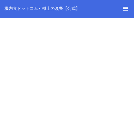
機内食ドットコム～機上の晩餐【公式】