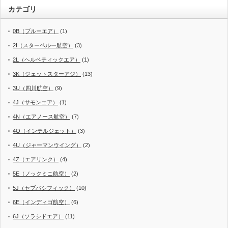
カテゴリ
0B（ブルーエア）
(1)
2I（スターペルー航空）
(3)
2L（ヘルベティックエア）
(1)
3K（ジェットスターアジ）
(13)
3U（四川航空）
(9)
4J（サモンエア）
(1)
4N（エアノース航空）
(7)
4O（インテルジェット）
(3)
4U（ジャーマンウイング）
(2)
4Z（エアリンク）
(4)
5E（ノックミニ航空）
(2)
5J（セブパシフィック）
(10)
6E（インディゴ航空）
(6)
6J（ソラシドエア）
(11)