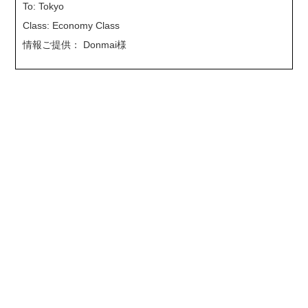
To: Tokyo
Class: Economy Class
情報ご提供： Donmai様