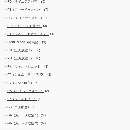
FD（タイエアアジア）
(5)
FE（ファーイースタン）
(7)
FG（アリアナアフガン）
(1)
FI（アイスランド航空）
(3)
FJ（フィジーエアウェイズ）
(11)
Flight Report（搭乗記）
(9)
FM（上海航空 1）
(50)
FM（上海航空 2）
(10)
FN（ファストジェット）
(1)
FT（シェムリアップ航空）
(1)
FV（ロシア航空）
(3)
FW（アイベックスエア）
(2)
FZ（フライドバイ）
(1)
G3（ゴル航空）
(1)
GA（ガルーダ航空 1）
(50)
GA（ガルーダ航空 2）
(50)