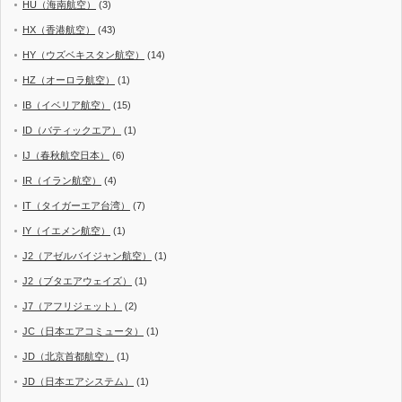
HU（海南航空）
(3)
HX（香港航空）
(43)
HY（ウズベキスタン航空）
(14)
HZ（オーロラ航空）
(1)
IB（イベリア航空）
(15)
ID（バティックエア）
(1)
IJ（春秋航空日本）
(6)
IR（イラン航空）
(4)
IT（タイガーエア台湾）
(7)
IY（イエメン航空）
(1)
J2（アゼルバイジャン航空）
(1)
J2（ブタエアウェイズ）
(1)
J7（アフリジェット）
(2)
JC（日本エアコミュータ）
(1)
JD（北京首都航空）
(1)
JD（日本エアシステム）
(1)