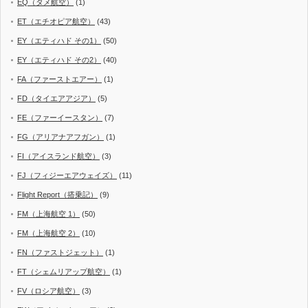
EQ（タメ航空）
(1)
ET（エチオピア航空）
(43)
EY（エティハド その1）
(50)
EY（エティハド その2）
(40)
FA（ファーストエアー）
(1)
FD（タイエアアジア）
(5)
FE（ファーイースタン）
(7)
FG（アリアナアフガン）
(1)
FI（アイスランド航空）
(3)
FJ（フィジーエアウェイズ）
(11)
Flight Report（搭乗記）
(9)
FM（上海航空 1）
(50)
FM（上海航空 2）
(10)
FN（ファストジェット）
(1)
FT（シェムリアップ航空）
(1)
FV（ロシア航空）
(3)