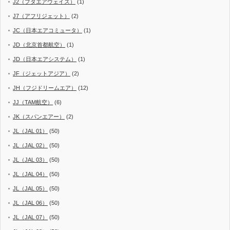
J2（ブタエアウェイズ）
(1)
J7（アフリジェット）
(2)
JC（日本エアコミュータ）
(1)
JD（北京首都航空）
(1)
JD（日本エアシステム）
(1)
JF（ジェットアジア）
(2)
JH（フジドリームエア）
(12)
JJ（TAM航空）
(6)
JK（スパンエアー）
(2)
JL（JAL 01）
(50)
JL（JAL 02）
(50)
JL（JAL 03）
(50)
JL（JAL 04）
(50)
JL（JAL 05）
(50)
JL（JAL 06）
(50)
JL（JAL 07）
(50)