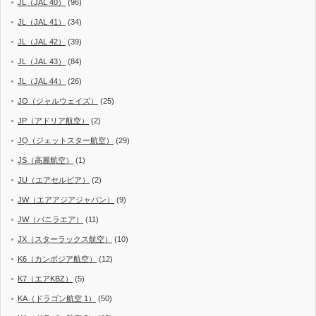
JL（JAL 40）
(96)
JL（JAL 41）
(34)
JL（JAL 42）
(39)
JL（JAL 43）
(84)
JL（JAL 44）
(26)
JO（ジャルウェイズ）
(25)
JP（アドリア航空）
(2)
JQ（ジェットスター航空）
(29)
JS（高麗航空）
(1)
JU（エアセルビア）
(2)
JW（エアアジアジャパン）
(9)
JW（バニラエア）
(11)
JX（スターラックス航空）
(10)
K6（カンボジア航空）
(12)
K7（エアKBZ）
(5)
KA（ドラゴン航空 1）
(50)