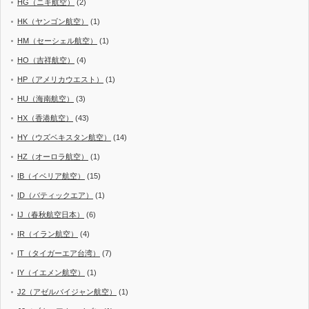
HG（ニキ航空）
(2)
HK（ヤンゴン航空）
(1)
HM（セーシェル航空）
(1)
HO（吉祥航空）
(4)
HP（アメリカウエスト）
(1)
HU（海南航空）
(3)
HX（香港航空）
(43)
HY（ウズベキスタン航空）
(14)
HZ（オーロラ航空）
(1)
IB（イベリア航空）
(15)
ID（バティックエア）
(1)
IJ（春秋航空日本）
(6)
IR（イラン航空）
(4)
IT（タイガーエア台湾）
(7)
IY（イエメン航空）
(1)
J2（アゼルバイジャン航空）
(1)