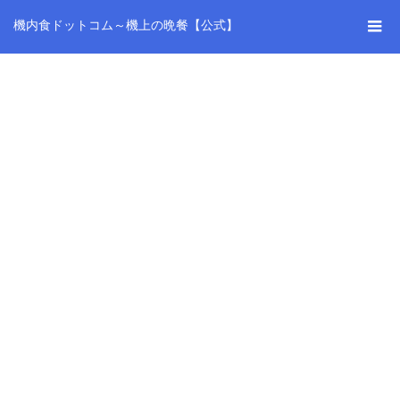
機内食ドットコム～機上の晩餐【公式】