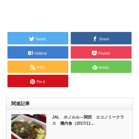
Tweet
Share
Hatena
Pocket
RSS
feedly
Pin it
関連記事
JAL ホノルル～関西 エコノミークラ
ス 機内食（2017/11…