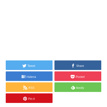
Tweet
Share
Hatena
Pocket
RSS
feedly
Pin it