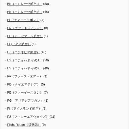
EK（エミレーツ航空 4）
(50)
EK（エミレーツ航空 5）
(45)
EL（エアーニッポン）
(4)
EN（エア・ドロミティ）
(8)
EP（アーセマーン航空）
(1)
EQ（タメ航空）
(1)
ET（エチオピア航空）
(43)
EY（エティハド その1）
(50)
EY（エティハド その2）
(40)
FA（ファーストエアー）
(1)
FD（タイエアアジア）
(5)
FE（ファーイースタン）
(7)
FG（アリアナアフガン）
(1)
FI（アイスランド航空）
(3)
FJ（フィジーエアウェイズ）
(11)
Flight Report（搭乗記）
(9)