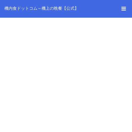
機内食ドットコム～機上の晩餐【公式】