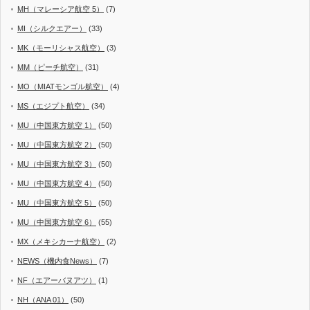
MH（マレーシア航空 5）
(7)
MI（シルクエアー）
(33)
MK（モーリシャス航空）
(3)
MM（ピーチ航空）
(31)
MO（MIATモンゴル航空）
(4)
MS（エジプト航空）
(34)
MU（中国東方航空 1）
(50)
MU（中国東方航空 2）
(50)
MU（中国東方航空 3）
(50)
MU（中国東方航空 4）
(50)
MU（中国東方航空 5）
(50)
MU（中国東方航空 6）
(55)
MX（メキシカーナ航空）
(2)
NEWS（機内食News）
(7)
NF（エアーバヌアツ）
(1)
NH（ANA 01）
(50)