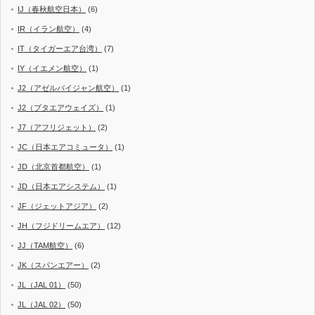
IJ（春秋航空日本）
(6)
IR（イラン航空）
(4)
IT（タイガーエア台湾）
(7)
IY（イエメン航空）
(1)
J2（アゼルバイジャン航空）
(1)
J2（ブタエアウェイズ）
(1)
J7（アフリジェット）
(2)
JC（日本エアコミュータ）
(1)
JD（北京首都航空）
(1)
JD（日本エアシステム）
(1)
JF（ジェットアジア）
(2)
JH（フジドリームエア）
(12)
JJ（TAM航空）
(6)
JK（スパンエアー）
(2)
JL（JAL 01）
(50)
JL（JAL 02）
(50)