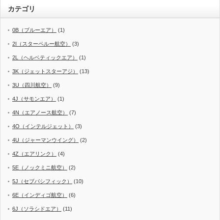
カテゴリ
0B（ブルーエア）
(1)
2I（スターペルー航空）
(3)
2L（ヘルベティックエア）
(1)
3K（ジェットスターアジ）
(13)
3U（四川航空）
(9)
4J（サモンエア）
(1)
4N（エアノース航空）
(7)
4O（インテルジェット）
(3)
4U（ジャーマンウイング）
(2)
4Z（エアリンク）
(4)
5E（ノックミニ航空）
(2)
5J（セブパシフィック）
(10)
6E（インディゴ航空）
(6)
6J（ソラシドエア）
(11)