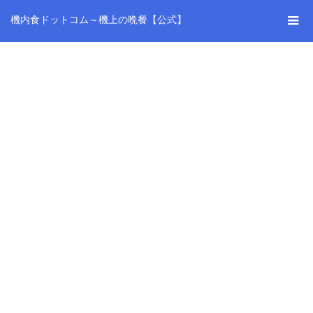
機内食ドットコム～機上の晩餐【公式】