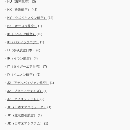
HU（海南航空）
(3)
HX（香港航空）
(43)
HY（ウズベキスタン航空）
(14)
HZ（オーロラ航空）
(1)
IB（イベリア航空）
(15)
ID（バティックエア）
(1)
IJ（春秋航空日本）
(6)
IR（イラン航空）
(4)
IT（タイガーエア台湾）
(7)
IY（イエメン航空）
(1)
J2（アゼルバイジャン航空）
(1)
J2（ブタエアウェイズ）
(1)
J7（アフリジェット）
(2)
JC（日本エアコミュータ）
(1)
JD（北京首都航空）
(1)
JD（日本エアシステム）
(1)