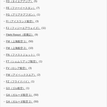
FD（タイエアアジア）
(5)
FE（ファーイースタン）
(7)
FG（アリアナアフガン）
(1)
FI（アイスランド航空）
(3)
FJ（フィジーエアウェイズ）
(11)
Flight Report（搭乗記）
(9)
FM（上海航空 1）
(50)
FM（上海航空 2）
(10)
FN（ファストジェット）
(1)
FT（シェムリアップ航空）
(1)
FV（ロシア航空）
(3)
FW（アイベックスエア）
(2)
FZ（フライドバイ）
(1)
G3（ゴル航空）
(1)
GA（ガルーダ航空 1）
(50)
GA（ガルーダ航空 2）
(50)