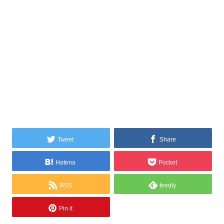
Tweet
Share
Hatena
Pocket
RSS
feedly
Pin it