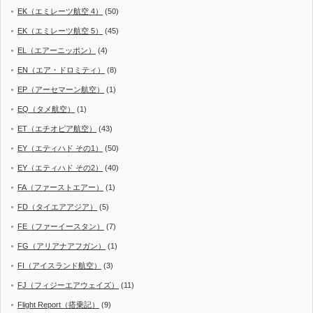
EK（エミレーツ航空 4）
(50)
EK（エミレーツ航空 5）
(45)
EL（エアーニッポン）
(4)
EN（エア・ドロミティ）
(8)
EP（アーセマーン航空）
(1)
EQ（タメ航空）
(1)
ET（エチオピア航空）
(43)
EY（エティハド その1）
(50)
EY（エティハド その2）
(40)
FA（ファーストエアー）
(1)
FD（タイエアアジア）
(5)
FE（ファーイースタン）
(7)
FG（アリアナアフガン）
(1)
FI（アイスランド航空）
(3)
FJ（フィジーエアウェイズ）
(11)
Flight Report（搭乗記）
(9)