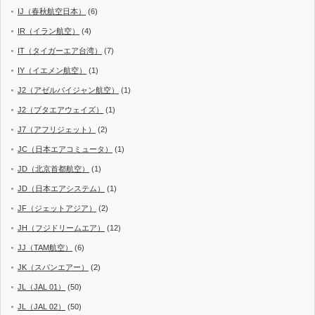
IJ（春秋航空日本）
(6)
IR（イラン航空）
(4)
IT（タイガーエア台湾）
(7)
IY（イエメン航空）
(1)
J2（アゼルバイジャン航空）
(1)
J2（ブタエアウェイズ）
(1)
J7（アフリジェット）
(2)
JC（日本エアコミュータ）
(1)
JD（北京首都航空）
(1)
JD（日本エアシステム）
(1)
JF（ジェットアジア）
(2)
JH（フジドリームエア）
(12)
JJ（TAM航空）
(6)
JK（スパンエアー）
(2)
JL（JAL 01）
(50)
JL（JAL 02）
(50)