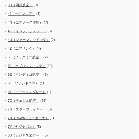
3U（四川航空）
(9)
4J（サモンエア）
(1)
4N（エアノース航空）
(7)
4O（インテルジェット）
(3)
4U（ジャーマンウイング）
(2)
4Z（エアリンク）
(4)
5E（ノックミニ航空）
(2)
5J（セブパシフィック）
(10)
6E（インディゴ航空）
(6)
6J（ソラシドエア）
(11)
6T（エアーマンダレー）
(1)
7C（チェジュ航空）
(25)
7G（スターフライヤー）
(8)
7N（PAWAドミニカーナ）
(1)
7Y（ヤダナポン）
(5)
8B（ビジネスエアー）
(3)