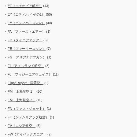
ET（エチオピア航空）
(43)
EY（エティハド その1）
(50)
EY（エティハド その2）
(40)
FA（ファーストエアー）
(1)
FD（タイエアアジア）
(5)
FE（ファーイースタン）
(7)
FG（アリアナアフガン）
(1)
FI（アイスランド航空）
(3)
FJ（フィジーエアウェイズ）
(11)
Flight Report（搭乗記）
(9)
FM（上海航空 1）
(50)
FM（上海航空 2）
(10)
FN（ファストジェット）
(1)
FT（シェムリアップ航空）
(1)
FV（ロシア航空）
(3)
FW（アイベックスエア）
(2)