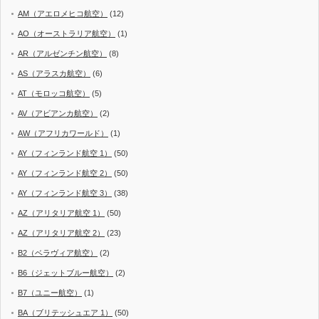
AM（アエロメヒコ航空）
(12)
AO（オーストラリア航空）
(1)
AR（アルゼンチン航空）
(8)
AS（アラスカ航空）
(6)
AT（モロッコ航空）
(5)
AV（アビアンカ航空）
(2)
AW（アフリカワールド）
(1)
AY（フィンランド航空 1）
(50)
AY（フィンランド航空 2）
(50)
AY（フィンランド航空 3）
(38)
AZ（アリタリア航空 1）
(50)
AZ（アリタリア航空 2）
(23)
B2（ベラヴィア航空）
(2)
B6（ジェットブルー航空）
(2)
B7（ユニー航空）
(1)
BA（ブリテッシュエア 1）
(50)