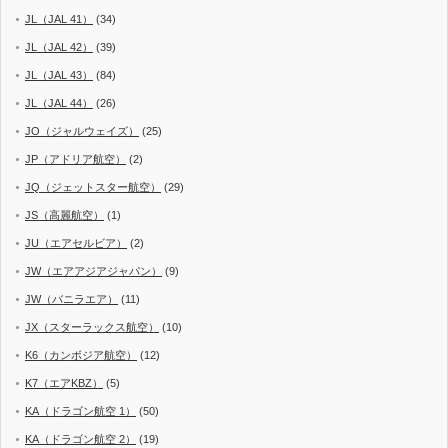
JL（JAL 41）
(34)
JL（JAL 42）
(39)
JL（JAL 43）
(84)
JL（JAL 44）
(26)
JO（ジャルウェイズ）
(25)
JP（アドリア航空）
(2)
JQ（ジェットスター航空）
(29)
JS（高麗航空）
(1)
JU（エアセルビア）
(2)
JW（エアアジアジャパン）
(9)
JW（バニラエア）
(11)
JX（スターラックス航空）
(10)
K6（カンボジア航空）
(12)
K7（エアKBZ）
(5)
KA（ドラゴン航空 1）
(50)
KA（ドラゴン航空 2）
(19)