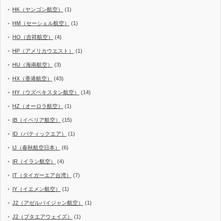
HK（ヤンゴン航空）
(1)
HM（セーシェル航空）
(1)
HO（吉祥航空）
(4)
HP（アメリカウエスト）
(1)
HU（海南航空）
(3)
HX（香港航空）
(43)
HY（ウズベキスタン航空）
(14)
HZ（オーロラ航空）
(1)
IB（イベリア航空）
(15)
ID（バティックエア）
(1)
IJ（春秋航空日本）
(6)
IR（イラン航空）
(4)
IT（タイガーエア台湾）
(7)
IY（イエメン航空）
(1)
J2（アゼルバイジャン航空）
(1)
J2（ブタエアウェイズ）
(1)