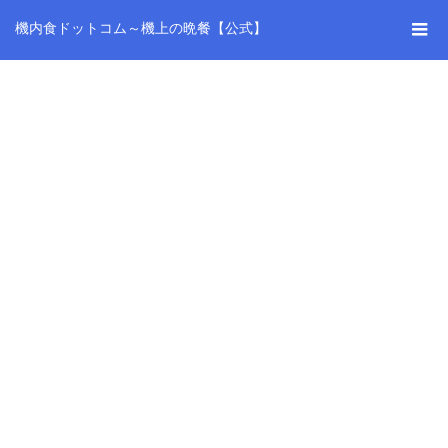
機内食ドットコム～機上の晩餐【公式】