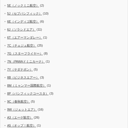
5E（ノックミニ航空）
(2)
5J（セブパシフィック）
(10)
6E（インディゴ航空）
(6)
6J（ソラシドエア）
(11)
6T（エアーマンダレー）
(1)
7C（チェジュ航空）
(25)
7G（スターフライヤー）
(8)
7N（PAWAドミニカーナ）
(1)
7Y（ヤダナポン）
(5)
8B（ビジネスエアー）
(3)
8M（ミャンマー国際航空）
(1)
8P（パシフィックコースタ）
(3)
9C（春秋航空）
(5)
9W（ジェットエア）
(16)
A3（エーゲ航空）
(26)
A5（オップ！航空）
(1)