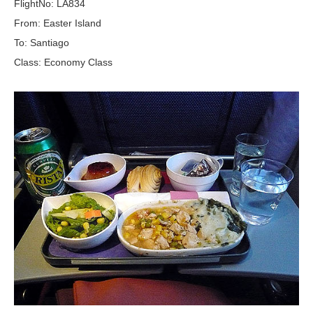
FlightNo: LA834
From: Easter Island
To: Santiago
Class: Economy Class