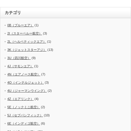
カテゴリ
0B（ブルーエア）
(1)
2I（スターペルー航空）
(3)
2L（ヘルベティックエア）
(1)
3K（ジェットスターアジ）
(13)
3U（四川航空）
(9)
4J（サモンエア）
(1)
4N（エアノース航空）
(7)
4O（インテルジェット）
(3)
4U（ジャーマンウイング）
(2)
4Z（エアリンク）
(4)
5E（ノックミニ航空）
(2)
5J（セブパシフィック）
(10)
6E（インディゴ航空）
(6)