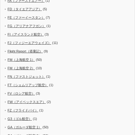
FA（ファーストエアー）
(1)
FD（タイエアアジア）
(5)
FE（ファーイースタン）
(7)
FG（アリアナアフガン）
(1)
FI（アイスランド航空）
(3)
FJ（フィジーエアウェイズ）
(11)
Flight Report（搭乗記）
(9)
FM（上海航空 1）
(50)
FM（上海航空 2）
(10)
FN（ファストジェット）
(1)
FT（シェムリアップ航空）
(1)
FV（ロシア航空）
(3)
FW（アイベックスエア）
(2)
FZ（フライドバイ）
(1)
G3（ゴル航空）
(1)
GA（ガルーダ航空 1）
(50)