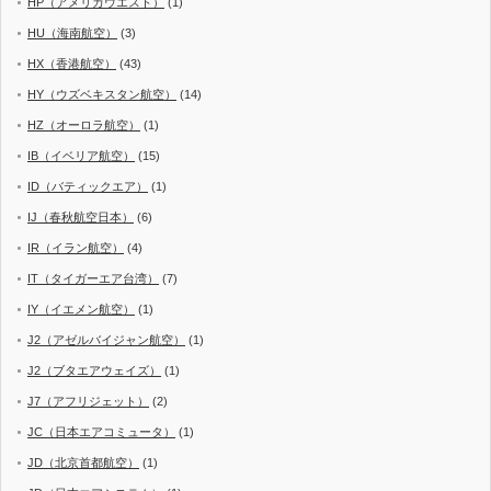
HP（アメリカウエスト）
(1)
HU（海南航空）
(3)
HX（香港航空）
(43)
HY（ウズベキスタン航空）
(14)
HZ（オーロラ航空）
(1)
IB（イベリア航空）
(15)
ID（バティックエア）
(1)
IJ（春秋航空日本）
(6)
IR（イラン航空）
(4)
IT（タイガーエア台湾）
(7)
IY（イエメン航空）
(1)
J2（アゼルバイジャン航空）
(1)
J2（ブタエアウェイズ）
(1)
J7（アフリジェット）
(2)
JC（日本エアコミュータ）
(1)
JD（北京首都航空）
(1)