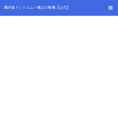
機内食ドットコム～機上の晩餐【公式】