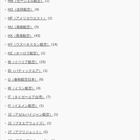
HM（セーシェル航空）
(1)
HO（吉祥航空）
(4)
HP（アメリカウエスト）
(1)
HU（海南航空）
(3)
HX（香港航空）
(43)
HY（ウズベキスタン航空）
(14)
HZ（オーロラ航空）
(1)
IB（イベリア航空）
(15)
ID（バティックエア）
(1)
IJ（春秋航空日本）
(6)
IR（イラン航空）
(4)
IT（タイガーエア台湾）
(7)
IY（イエメン航空）
(1)
J2（アゼルバイジャン航空）
(1)
J2（ブタエアウェイズ）
(1)
J7（アフリジェット）
(2)