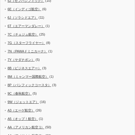
5J（セブパシフィック）
(10)
6E（インディゴ航空）
(6)
6J（ソラシドエア）
(11)
6T（エアーマンダレー）
(1)
7C（チェジュ航空）
(25)
7G（スターフライヤー）
(8)
7N（PAWAドミニカーナ）
(1)
7Y（ヤダナポン）
(5)
8B（ビジネスエアー）
(3)
8M（ミャンマー国際航空）
(1)
8P（パシフィックコースタ）
(3)
9C（春秋航空）
(5)
9W（ジェットエア）
(16)
A3（エーゲ航空）
(26)
A5（オップ！航空）
(1)
AA（アメリカン航空 1）
(50)