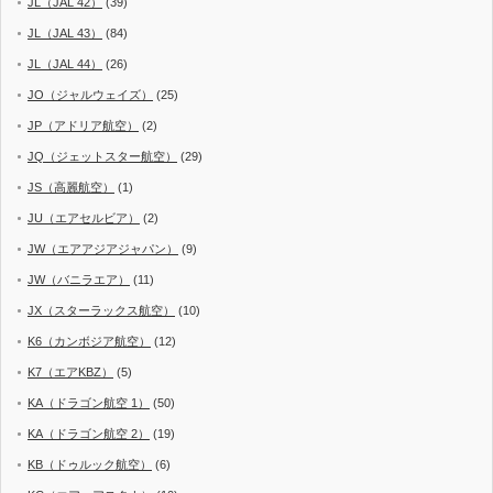
JL（JAL 42）
(39)
JL（JAL 43）
(84)
JL（JAL 44）
(26)
JO（ジャルウェイズ）
(25)
JP（アドリア航空）
(2)
JQ（ジェットスター航空）
(29)
JS（高麗航空）
(1)
JU（エアセルビア）
(2)
JW（エアアジアジャパン）
(9)
JW（バニラエア）
(11)
JX（スターラックス航空）
(10)
K6（カンボジア航空）
(12)
K7（エアKBZ）
(5)
KA（ドラゴン航空 1）
(50)
KA（ドラゴン航空 2）
(19)
KB（ドゥルック航空）
(6)