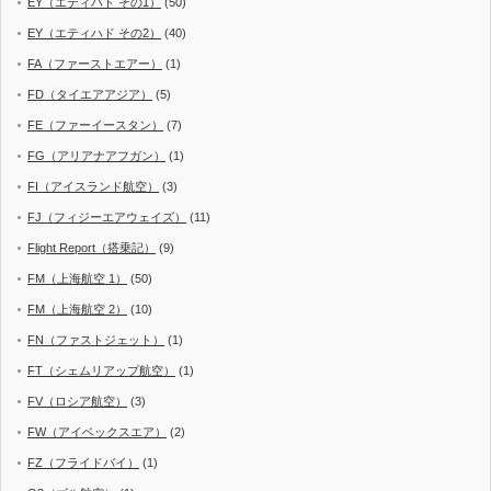
EY（エティハド その1）
(50)
EY（エティハド その2）
(40)
FA（ファーストエアー）
(1)
FD（タイエアアジア）
(5)
FE（ファーイースタン）
(7)
FG（アリアナアフガン）
(1)
FI（アイスランド航空）
(3)
FJ（フィジーエアウェイズ）
(11)
Flight Report（搭乗記）
(9)
FM（上海航空 1）
(50)
FM（上海航空 2）
(10)
FN（ファストジェット）
(1)
FT（シェムリアップ航空）
(1)
FV（ロシア航空）
(3)
FW（アイベックスエア）
(2)
FZ（フライドバイ）
(1)