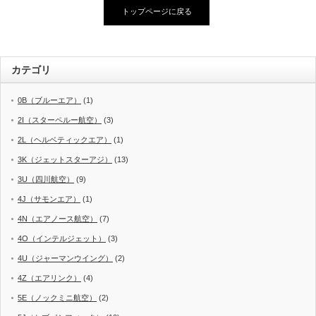
トップページに戻る
カテゴリ
0B（ブルーエア）
(1)
2I（スターペルー航空）
(3)
2L（ヘルベティックエア）
(1)
3K（ジェットスターアジ）
(13)
3U（四川航空）
(9)
4J（サモンエア）
(1)
4N（エアノース航空）
(7)
4O（インテルジェット）
(3)
4U（ジャーマンウイング）
(2)
4Z（エアリンク）
(4)
5E（ノックミニ航空）
(2)