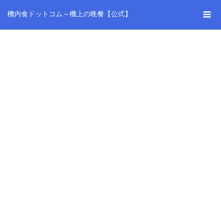
機内食ドットコム～機上の晩餐【公式】