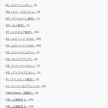
EL（エアーニッポン）
(4)
EN（エア・ドロミティ）
(8)
EP（アーセマーン航空）
(1)
EQ（タメ航空）
(1)
ET（エチオピア航空）
(43)
EY（エティハド その1）
(50)
EY（エティハド その2）
(40)
FA（ファーストエアー）
(1)
FD（タイエアアジア）
(5)
FE（ファーイースタン）
(7)
FG（アリアナアフガン）
(1)
FI（アイスランド航空）
(3)
FJ（フィジーエアウェイズ）
(11)
Flight Report（搭乗記）
(9)
FM（上海航空 1）
(50)
FM（上海航空 2）
(10)