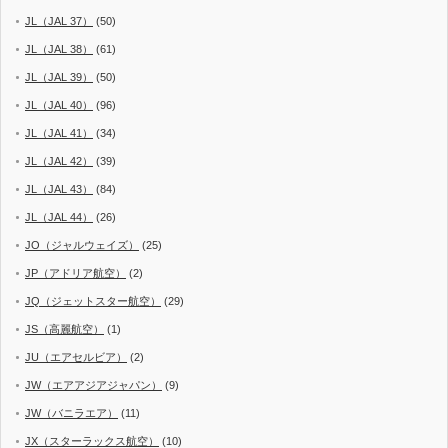
JL（JAL 37）
(50)
JL（JAL 38）
(61)
JL（JAL 39）
(50)
JL（JAL 40）
(96)
JL（JAL 41）
(34)
JL（JAL 42）
(39)
JL（JAL 43）
(84)
JL（JAL 44）
(26)
JO（ジャルウェイズ）
(25)
JP（アドリア航空）
(2)
JQ（ジェットスター航空）
(29)
JS（高麗航空）
(1)
JU（エアセルビア）
(2)
JW（エアアジアジャパン）
(9)
JW（バニラエア）
(11)
JX（スターラックス航空）
(10)