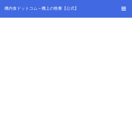
機内食ドットコム～機上の晩餐【公式】