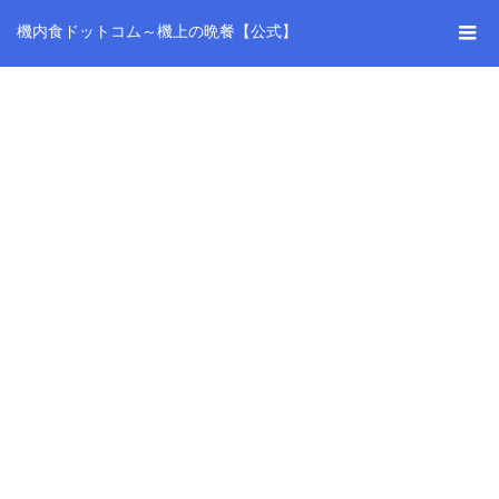
機内食ドットコム～機上の晩餐【公式】