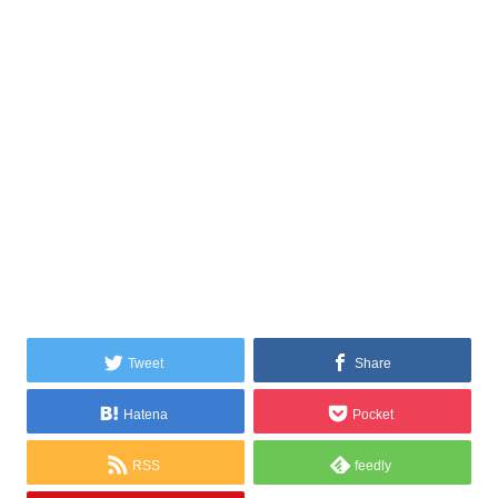
Tweet
Share
Hatena
Pocket
RSS
feedly