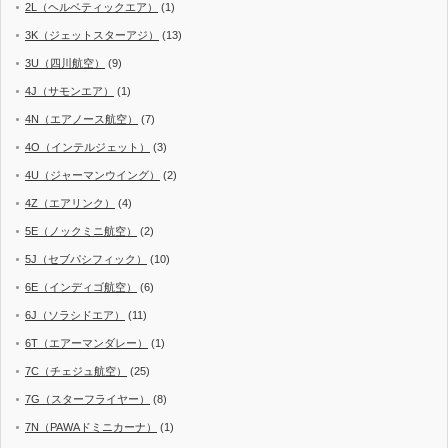
2L（ヘルベティックエア）
(1)
3K（ジェットスターアジ）
(13)
3U（四川航空）
(9)
4J（サモンエア）
(1)
4N（エアノース航空）
(7)
4O（インテルジェット）
(3)
4U（ジャーマンウイング）
(2)
4Z（エアリンク）
(4)
5E（ノックミニ航空）
(2)
5J（セブパシフィック）
(10)
6E（インディゴ航空）
(6)
6J（ソラシドエア）
(11)
6T（エアーマンダレー）
(1)
7C（チェジュ航空）
(25)
7G（スターフライヤー）
(8)
7N（PAWAドミニカーナ）
(1)