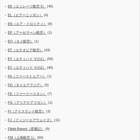
EK（エミレーツ航空 5）
(45)
EL（エアーニッポン）
(4)
EN（エア・ドロミティ）
(8)
EP（アーセマーン航空）
(1)
EQ（タメ航空）
(1)
ET（エチオピア航空）
(43)
EY（エティハド その1）
(50)
EY（エティハド その2）
(40)
FA（ファーストエアー）
(1)
FD（タイエアアジア）
(5)
FE（ファーイースタン）
(7)
FG（アリアナアフガン）
(1)
FI（アイスランド航空）
(3)
FJ（フィジーエアウェイズ）
(11)
Flight Report（搭乗記）
(9)
FM（上海航空 1）
(50)