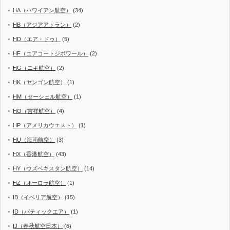
HA（ハワイアン航空）
(34)
HB（アジアアトラン）
(2)
HD（エア・ドゥ）
(5)
HF（エアコートジボワール）
(2)
HG（ニキ航空）
(2)
HK（ヤンゴン航空）
(1)
HM（セーシェル航空）
(1)
HO（吉祥航空）
(4)
HP（アメリカウエスト）
(1)
HU（海南航空）
(3)
HX（香港航空）
(43)
HY（ウズベキスタン航空）
(14)
HZ（オーロラ航空）
(1)
IB（イベリア航空）
(15)
ID（バティックエア）
(1)
IJ（春秋航空日本）
(6)