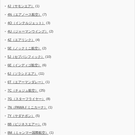
4J（サモンエア）
(1)
4N（エアノース航空）
(7)
4O（インテルジェット）
(3)
4U（ジャーマンウイング）
(2)
4Z（エアリンク）
(4)
5E（ノックミニ航空）
(2)
5J（セブパシフィック）
(10)
6E（インディゴ航空）
(6)
6J（ソラシドエア）
(11)
6T（エアーマンダレー）
(1)
7C（チェジュ航空）
(25)
7G（スターフライヤー）
(8)
7N（PAWAドミニカーナ）
(1)
7Y（ヤダナポン）
(5)
8B（ビジネスエアー）
(3)
8M（ミャンマー国際航空）
(1)