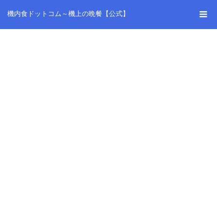
機内食ドットコム～機上の晩餐【公式】