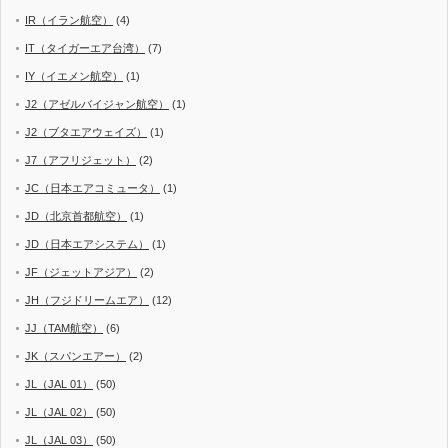
IR（イラン航空）
(4)
IT（タイガーエア台湾）
(7)
IY（イエメン航空）
(1)
J2（アゼルバイジャン航空）
(1)
J2（ブタエアウェイズ）
(1)
J7（アフリジェット）
(2)
JC（日本エアコミュータ）
(1)
JD（北京首都航空）
(1)
JD（日本エアシステム）
(1)
JF（ジェットアジア）
(2)
JH（フジドリームエア）
(12)
JJ（TAM航空）
(6)
JK（スパンエアー）
(2)
JL（JAL 01）
(50)
JL（JAL 02）
(50)
JL（JAL 03）
(50)