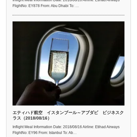
Inflight Meal Information Date: 2018/08/16 Airline: Etihad Airways
FlightNo: EY878 From: Abu Dhabi To: …
エティハド航空 イスタンブール～アブダビ ビジネスク
ラス（2018/08/16）
Inflight Meal Information Date: 2018/08/16 Airline: Etihad Airways
FlightNo: EY96 From: Istanbul To: Ab…