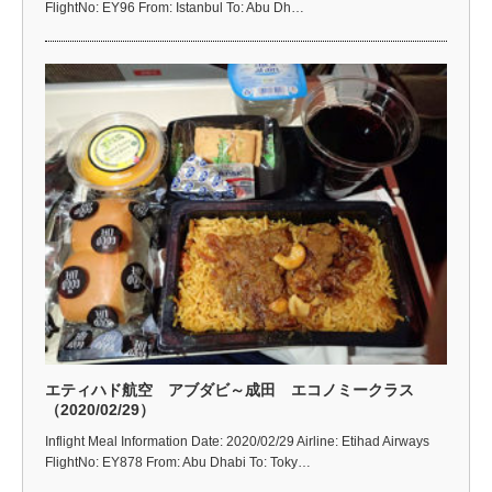
FlightNo: EY96 From: Istanbul To: Abu Dh…
エティハド航空 アブダビ～成田 エコノミークラス
（2020/02/29）
Inflight Meal Information Date: 2020/02/29 Airline: Etihad Airways
FlightNo: EY878 From: Abu Dhabi To: Toky…