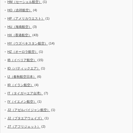
HM（セーシェル航空）
(1)
HO（吉祥航空）
(4)
HP（アメリカウエスト）
(1)
HU（海南航空）
(3)
HX（香港航空）
(43)
HY（ウズベキスタン航空）
(14)
HZ（オーロラ航空）
(1)
IB（イベリア航空）
(15)
ID（バティックエア）
(1)
IJ（春秋航空日本）
(6)
IR（イラン航空）
(4)
IT（タイガーエア台湾）
(7)
IY（イエメン航空）
(1)
J2（アゼルバイジャン航空）
(1)
J2（ブタエアウェイズ）
(1)
J7（アフリジェット）
(2)