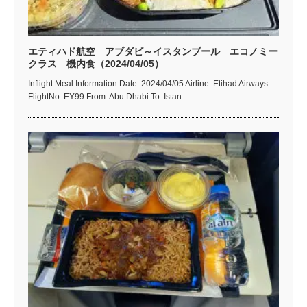
エティハド航空 アブダビ～イスタンブール エコノミー
クラス 機内食（2024/04/05）
Inflight Meal Information Date: 2024/04/05 Airline: Etihad Airways
FlightNo: EY99 From: Abu Dhabi To: Istan…