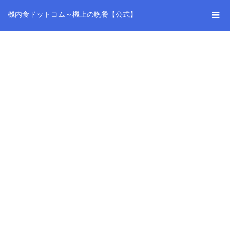
機内食ドットコム～機上の晩餐【公式】