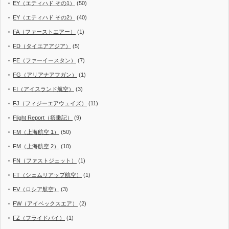
EY（エティハド その1）
(50)
EY（エティハド その2）
(40)
FA（ファーストエアー）
(1)
FD（タイエアアジア）
(5)
FE（ファーイースタン）
(7)
FG（アリアナアフガン）
(1)
FI（アイスランド航空）
(3)
FJ（フィジーエアウェイズ）
(11)
Flight Report（搭乗記）
(9)
FM（上海航空 1）
(50)
FM（上海航空 2）
(10)
FN（ファストジェット）
(1)
FT（シェムリアップ航空）
(1)
FV（ロシア航空）
(3)
FW（アイベックスエア）
(2)
FZ（フライドバイ）
(1)