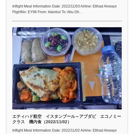
Inflight Meal Information Date: 2022/11/03 Airline: Etihad Airways
FlightNo: EY96 From: Istanbul To: Abu Dh…
エティハド航空 イスタンブール～アブダビ エコノミー
クラス 機内食（2022/11/02）
Inflight Meal Information Date: 2022/11/02 Airline: Etihad Airways