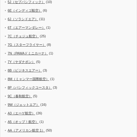
5J（セブパシフィック）
(10)
6E（インディゴ航空）
(6)
6J（ソラシドエア）
(11)
6T（エアーマンダレー）
(1)
7C（チェジュ航空）
(25)
7G（スターフライヤー）
(8)
7N（PAWAドミニカーナ）
(1)
7Y（ヤダナポン）
(5)
8B（ビジネスエアー）
(3)
8M（ミャンマー国際航空）
(1)
8P（パシフィックコースタ）
(3)
9C（春秋航空）
(5)
9W（ジェットエア）
(16)
A3（エーゲ航空）
(26)
A5（オップ！航空）
(1)
AA（アメリカン航空 1）
(50)