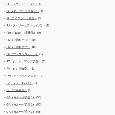
FE（ファーイースタン）
(7)
FG（アリアナアフガン）
(1)
FI（アイスランド航空）
(3)
FJ（フィジーエアウェイズ）
(11)
Flight Report（搭乗記）
(9)
FM（上海航空 1）
(50)
FM（上海航空 2）
(10)
FN（ファストジェット）
(1)
FT（シェムリアップ航空）
(1)
FV（ロシア航空）
(3)
FW（アイベックスエア）
(2)
FZ（フライドバイ）
(1)
G3（ゴル航空）
(1)
GA（ガルーダ航空 1）
(50)
GA（ガルーダ航空 2）
(50)
GA（ガルーダ航空 3）
(45)