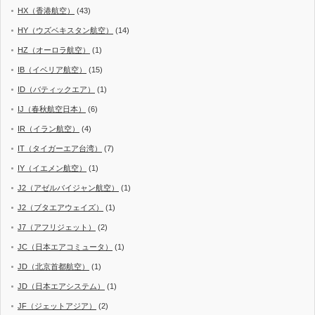
HX（香港航空）
(43)
HY（ウズベキスタン航空）
(14)
HZ（オーロラ航空）
(1)
IB（イベリア航空）
(15)
ID（バティックエア）
(1)
IJ（春秋航空日本）
(6)
IR（イラン航空）
(4)
IT（タイガーエア台湾）
(7)
IY（イエメン航空）
(1)
J2（アゼルバイジャン航空）
(1)
J2（ブタエアウェイズ）
(1)
J7（アフリジェット）
(2)
JC（日本エアコミュータ）
(1)
JD（北京首都航空）
(1)
JD（日本エアシステム）
(1)
JF（ジェットアジア）
(2)