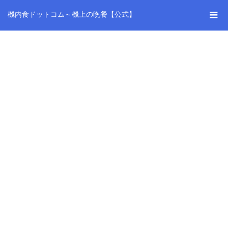
機内食ドットコム～機上の晩餐【公式】