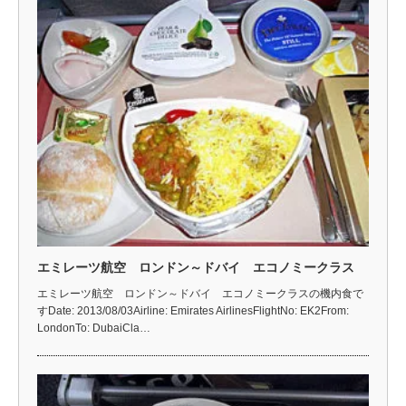
エミレーツ航空 ロンドン～ドバイ エコノミークラス
エミレーツ航空 ロンドン～ドバイ エコノミークラスの機内食で
すDate: 2013/08/03Airline: Emirates AirlinesFlightNo: EK2From:
LondonTo: DubaiCla…