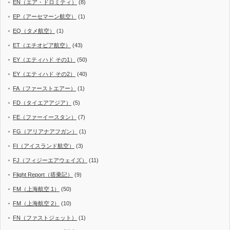
EN（エア・ドロミティ）
(8)
EP（アーセマーン航空）
(1)
EQ（タメ航空）
(1)
ET（エチオピア航空）
(43)
EY（エティハド その1）
(50)
EY（エティハド その2）
(40)
FA（ファーストエアー）
(1)
FD（タイエアアジア）
(5)
FE（ファーイースタン）
(7)
FG（アリアナアフガン）
(1)
FI（アイスランド航空）
(3)
FJ（フィジーエアウェイズ）
(11)
Flight Report（搭乗記）
(9)
FM（上海航空 1）
(50)
FM（上海航空 2）
(10)
FN（ファストジェット）
(1)