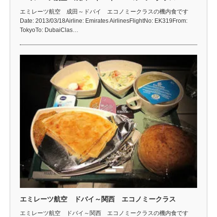
エミレーツ航空 成田～ドバイ エコノミークラスの機内食です
Date: 2013/03/18Airline: Emirates AirlinesFlightNo: EK319From:
TokyoTo: DubaiClas…
エミレーツ航空 ドバイ～関西 エコノミークラス
エミレーツ航空 ドバイ～関西 エコノミークラスの機内食です