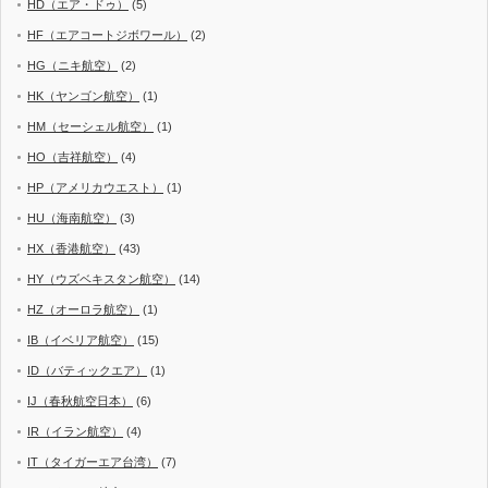
HD（エア・ドゥ）
(5)
HF（エアコートジボワール）
(2)
HG（ニキ航空）
(2)
HK（ヤンゴン航空）
(1)
HM（セーシェル航空）
(1)
HO（吉祥航空）
(4)
HP（アメリカウエスト）
(1)
HU（海南航空）
(3)
HX（香港航空）
(43)
HY（ウズベキスタン航空）
(14)
HZ（オーロラ航空）
(1)
IB（イベリア航空）
(15)
ID（バティックエア）
(1)
IJ（春秋航空日本）
(6)
IR（イラン航空）
(4)
IT（タイガーエア台湾）
(7)