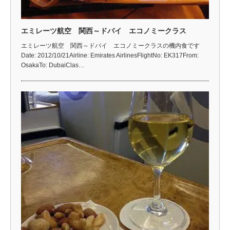
エミレーツ航空 関西～ドバイ エコノミークラス
エミレーツ航空 関西～ドバイ エコノミークラスの機内食です
Date: 2012/10/21Airline: Emirates AirlinesFlightNo: EK317From:
OsakaTo: DubaiClas…