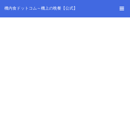
機内食ドットコム～機上の晩餐【公式】