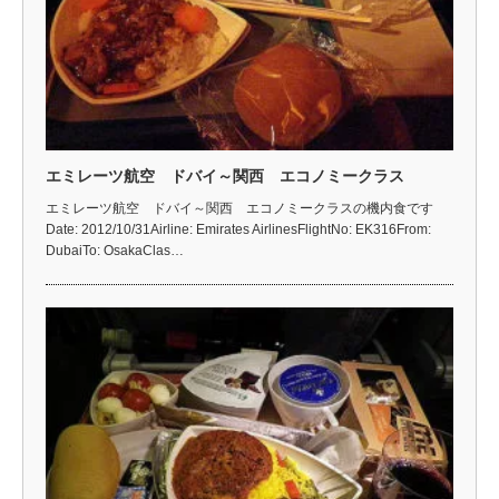
エミレーツ航空 ドバイ～関西 エコノミークラス
エミレーツ航空 ドバイ～関西 エコノミークラスの機内食です
Date: 2012/10/31Airline: Emirates AirlinesFlightNo: EK316From:
DubaiTo: OsakaClas…