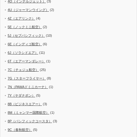
4O（インテルジェット）
(3)
4U（ジャーマンウイング）
(2)
4Z（エアリンク）
(4)
5E（ノックミニ航空）
(2)
5J（セブパシフィック）
(10)
6E（インディゴ航空）
(6)
6J（ソラシドエア）
(11)
6T（エアーマンダレー）
(1)
7C（チェジュ航空）
(25)
7G（スターフライヤー）
(8)
7N（PAWAドミニカーナ）
(1)
7Y（ヤダナポン）
(5)
8B（ビジネスエアー）
(3)
8M（ミャンマー国際航空）
(1)
8P（パシフィックコースタ）
(3)
9C（春秋航空）
(5)