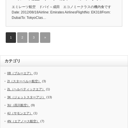
エミレーツ航空 ドバイ～成田 エコノミークラスの機内食です
Date: 2012/08/18Airline: Emirates AirlinesFlightNo: EK318From:
DubaiTo: TokyoClas…
1
2
3
»
カテゴリ
0B（ブルーエア）
(1)
2I（スターペルー航空）
(3)
2L（ヘルベティックエア）
(1)
3K（ジェットスターアジ）
(13)
3U（四川航空）
(9)
4J（サモンエア）
(1)
4N（エアノース航空）
(7)