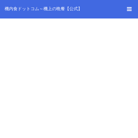
機内食ドットコム～機上の晩餐【公式】