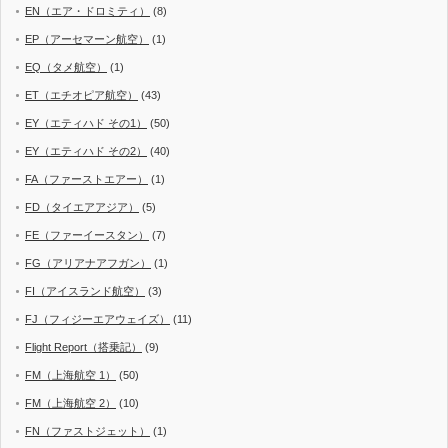
EN（エア・ドロミティ）
(8)
EP（アーセマーン航空）
(1)
EQ（タメ航空）
(1)
ET（エチオピア航空）
(43)
EY（エティハド その1）
(50)
EY（エティハド その2）
(40)
FA（ファーストエアー）
(1)
FD（タイエアアジア）
(5)
FE（ファーイースタン）
(7)
FG（アリアナアフガン）
(1)
FI（アイスランド航空）
(3)
FJ（フィジーエアウェイズ）
(11)
Flight Report（搭乗記）
(9)
FM（上海航空 1）
(50)
FM（上海航空 2）
(10)
FN（ファストジェット）
(1)