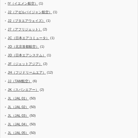
IY（イエメン航空）
(1)
J2（アゼルバイジャン航空）
(1)
J2（ブタエアウェイズ）
(1)
J7（アフリジェット）
(2)
JC（日本エアコミュータ）
(1)
JD（北京首都航空）
(1)
JD（日本エアシステム）
(1)
JF（ジェットアジア）
(2)
JH（フジドリームエア）
(12)
JJ（TAM航空）
(6)
JK（スパンエアー）
(2)
JL（JAL 01）
(50)
JL（JAL 02）
(50)
JL（JAL 03）
(50)
JL（JAL 04）
(50)
JL（JAL 05）
(50)