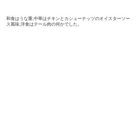
和食はうな重,中華はチキンとカシューナッツのオイスターソー
ス風味,洋食はテール肉の何かでした。