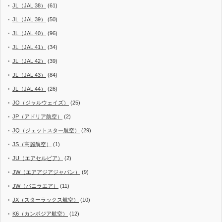
JL（JAL 38）
(61)
JL（JAL 39）
(50)
JL（JAL 40）
(96)
JL（JAL 41）
(34)
JL（JAL 42）
(39)
JL（JAL 43）
(84)
JL（JAL 44）
(26)
JO（ジャルウェイズ）
(25)
JP（アドリア航空）
(2)
JQ（ジェットスター航空）
(29)
JS（高麗航空）
(1)
JU（エアセルビア）
(2)
JW（エアアジアジャパン）
(9)
JW（バニラエア）
(11)
JX（スターラックス航空）
(10)
K6（カンボジア航空）
(12)