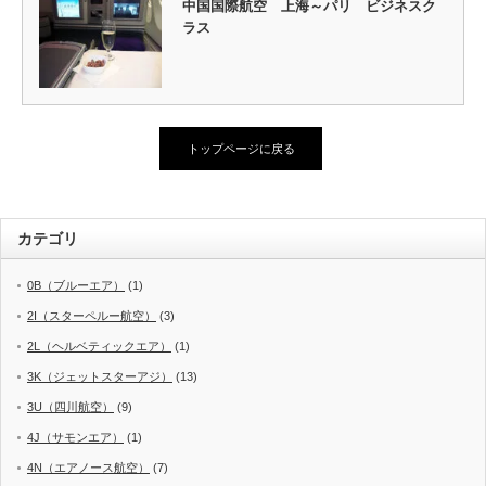
中国国際航空 上海～パリ ビジネスク
ラス
トップページに戻る
カテゴリ
0B（ブルーエア）
(1)
2I（スターペルー航空）
(3)
2L（ヘルベティックエア）
(1)
3K（ジェットスターアジ）
(13)
3U（四川航空）
(9)
4J（サモンエア）
(1)
4N（エアノース航空）
(7)