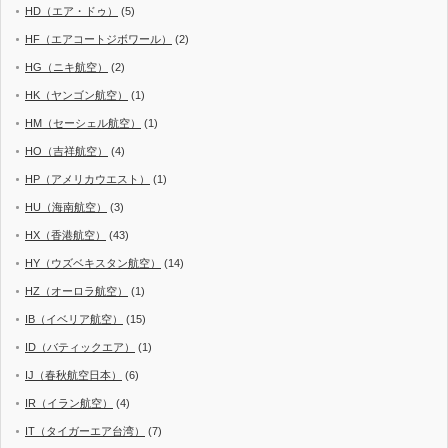
HD（エア・ドゥ）
(5)
HF（エアコートジボワール）
(2)
HG（ニキ航空）
(2)
HK（ヤンゴン航空）
(1)
HM（セーシェル航空）
(1)
HO（吉祥航空）
(4)
HP（アメリカウエスト）
(1)
HU（海南航空）
(3)
HX（香港航空）
(43)
HY（ウズベキスタン航空）
(14)
HZ（オーロラ航空）
(1)
IB（イベリア航空）
(15)
ID（バティックエア）
(1)
IJ（春秋航空日本）
(6)
IR（イラン航空）
(4)
IT（タイガーエア台湾）
(7)