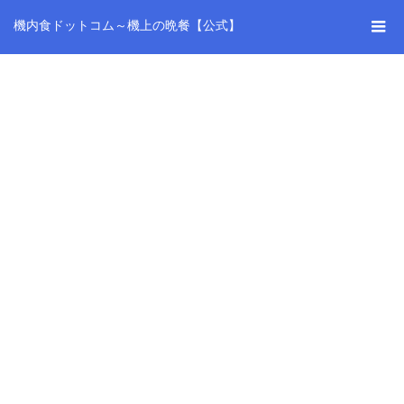
機内食ドットコム～機上の晩餐【公式】