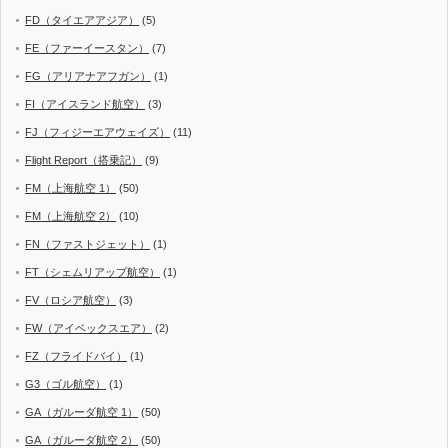
FD（タイエアアジア）
(5)
FE（ファーイースタン）
(7)
FG（アリアナアフガン）
(1)
FI（アイスランド航空）
(3)
FJ（フィジーエアウェイズ）
(11)
Flight Report（搭乗記）
(9)
FM（上海航空 1）
(50)
FM（上海航空 2）
(10)
FN（ファストジェット）
(1)
FT（シェムリアップ航空）
(1)
FV（ロシア航空）
(3)
FW（アイベックスエア）
(2)
FZ（フライドバイ）
(1)
G3（ゴル航空）
(1)
GA（ガルーダ航空 1）
(50)
GA（ガルーダ航空 2）
(50)