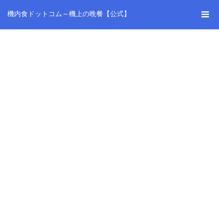
機内食ドットコム～機上の晩餐【公式】