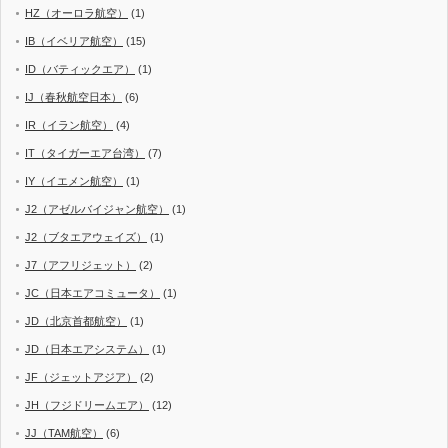
HZ（オーロラ航空）
(1)
IB（イベリア航空）
(15)
ID（バティックエア）
(1)
IJ（春秋航空日本）
(6)
IR（イラン航空）
(4)
IT（タイガーエア台湾）
(7)
IY（イエメン航空）
(1)
J2（アゼルバイジャン航空）
(1)
J2（ブタエアウェイズ）
(1)
J7（アフリジェット）
(2)
JC（日本エアコミュータ）
(1)
JD（北京首都航空）
(1)
JD（日本エアシステム）
(1)
JF（ジェットアジア）
(2)
JH（フジドリームエア）
(12)
JJ（TAM航空）
(6)