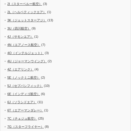
2I（スターペルー航空）
(3)
2L（ヘルベティックエア）
(1)
3K（ジェットスターアジ）
(13)
3U（四川航空）
(9)
4J（サモンエア）
(1)
4N（エアノース航空）
(7)
4O（インテルジェット）
(3)
4U（ジャーマンウイング）
(2)
4Z（エアリンク）
(4)
5E（ノックミニ航空）
(2)
5J（セブパシフィック）
(10)
6E（インディゴ航空）
(6)
6J（ソラシドエア）
(11)
6T（エアーマンダレー）
(1)
7C（チェジュ航空）
(25)
7G（スターフライヤー）
(8)