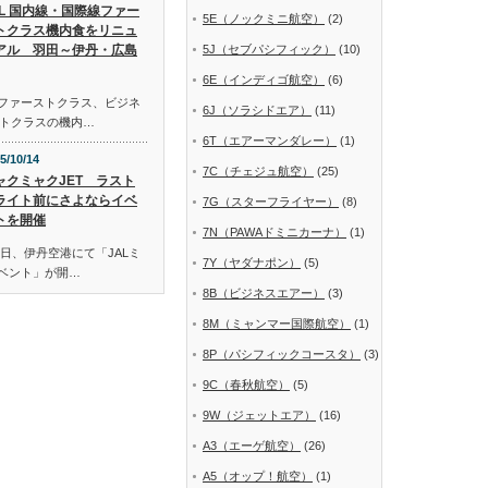
AL 国内線・国際線ファー
5E（ノックミニ航空）
(2)
トクラス機内食をリニュ
アル 羽田～伊丹・広島
5J（セブパシフィック）
(10)
6E（インディゴ航空）
(6)
線ファーストクラス、ビジネ
6J（ソラシドエア）
(11)
トクラスの機内…
6T（エアーマンダレー）
(1)
5/10/14
7C（チェジュ航空）
(25)
ャクミャクJET ラスト
ライト前にさよならイベ
7G（スターフライヤー）
(8)
トを開催
7N（PAWAドミニカーナ）
(1)
日、伊丹空港にて「JALミ
7Y（ヤダナポン）
(5)
イベント」が開…
8B（ビジネスエアー）
(3)
8M（ミャンマー国際航空）
(1)
8P（パシフィックコースタ）
(3)
9C（春秋航空）
(5)
9W（ジェットエア）
(16)
A3（エーゲ航空）
(26)
A5（オップ！航空）
(1)