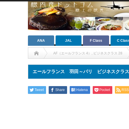
ANA
JAL
F Class
C Clas
AF（エールフランス 4）
,
ビジネスクラス 28
エールフランス 羽田～パリ ビジネスクラス（20
Tweet
Share
Hatena
Pocket
RSS