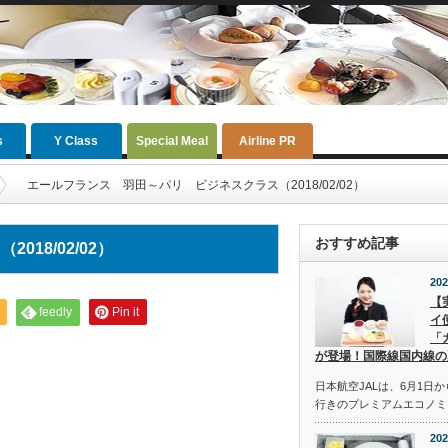
s
Y Class
Special Meal
Airline PR
エールフランス 羽田～パリ ビジネスクラス（2018/02/02）
おすすめ記事
18/02/02）
202
【
feedly
Pin it
イ
「
が登場！国際線国内線の
日本航空JALは、6月1日
行きのプレミアムエコノミ
202