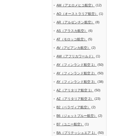
AM（アエロメヒコ航空）
(12)
AO（オーストラリア航空）
(1)
AR（アルゼンチン航空）
(8)
AS（アラスカ航空）
(6)
AT（モロッコ航空）
(5)
AV（アビアンカ航空）
(2)
AW（アフリカワールド）
(1)
AY（フィンランド航空 1）
(50)
AY（フィンランド航空 2）
(50)
AY（フィンランド航空 3）
(38)
AZ（アリタリア航空 1）
(50)
AZ（アリタリア航空 2）
(23)
B2（ベラヴィア航空）
(2)
B6（ジェットブルー航空）
(2)
B7（ユニー航空）
(1)
BA（ブリテッシュエア 1）
(50)