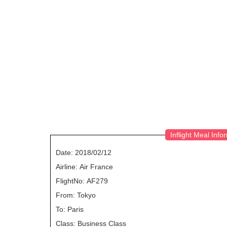
Inflight Meal Info
Date: 2018/02/12
Airline: Air France
FlightNo: AF279
From: Tokyo
To: Paris
Class: Business Class