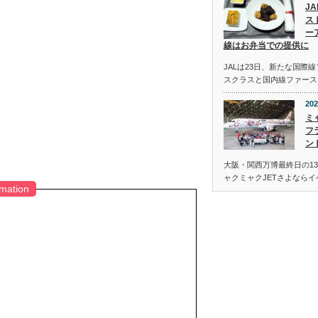
J
ス
ー
線はお弁当での提供に
JALは23日、新たな国際
スクラスと国内線ファース
202
ミ
フ
ン
大阪・関西万博最終日の13
ャクミャクJETさよなら
rmation