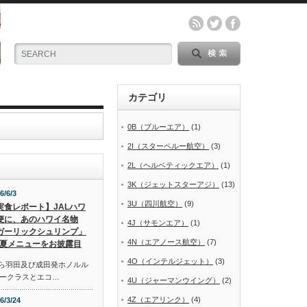
カテゴリ
0B（ブルーエア）
(1)
2I（スターペルー航空）
(3)
2L（ヘルベティックエア）
(1)
3K（ジェットスターアジ）
(13)
6/6/3
3U（四川航空）
(9)
実食レポート】JALハワ
便に、あのハワイ名物
4J（サモンエア）
(1)
ガーリックシュリンプ」
4N（エアノース航空）
(7)
夏メニューをお披露目
4O（インテルジェット）
(3)
から羽田及び成田発ホノルル
ークラスとエコ…
4U（ジャーマンウイング）
(2)
4Z（エアリンク）
(4)
6/3/24