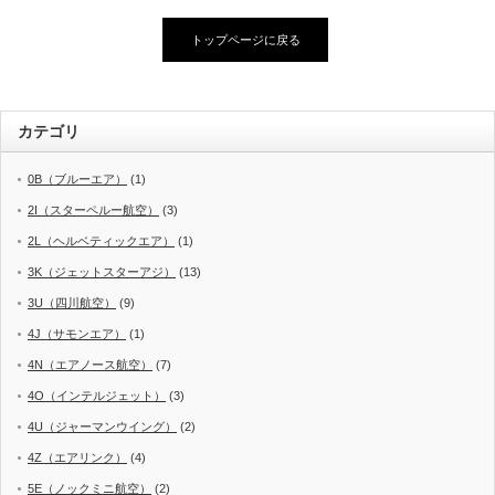
トップページに戻る
カテゴリ
0B（ブルーエア）
(1)
2I（スターペルー航空）
(3)
2L（ヘルベティックエア）
(1)
3K（ジェットスターアジ）
(13)
3U（四川航空）
(9)
4J（サモンエア）
(1)
4N（エアノース航空）
(7)
4O（インテルジェット）
(3)
4U（ジャーマンウイング）
(2)
4Z（エアリンク）
(4)
5E（ノックミニ航空）
(2)