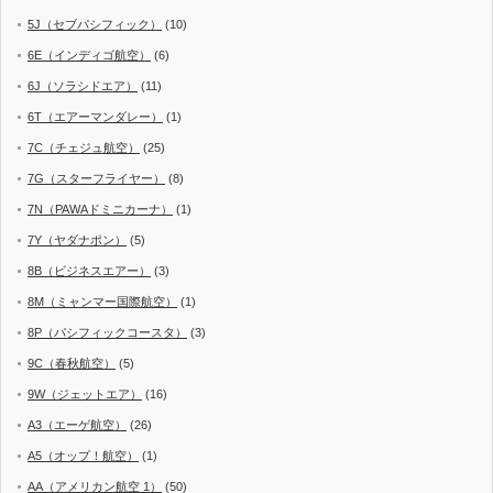
5J（セブパシフィック）
(10)
6E（インディゴ航空）
(6)
6J（ソラシドエア）
(11)
6T（エアーマンダレー）
(1)
7C（チェジュ航空）
(25)
7G（スターフライヤー）
(8)
7N（PAWAドミニカーナ）
(1)
7Y（ヤダナポン）
(5)
8B（ビジネスエアー）
(3)
8M（ミャンマー国際航空）
(1)
8P（パシフィックコースタ）
(3)
9C（春秋航空）
(5)
9W（ジェットエア）
(16)
A3（エーゲ航空）
(26)
A5（オップ！航空）
(1)
AA（アメリカン航空 1）
(50)