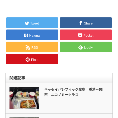
Tweet
Share
Hatena
Pocket
RSS
feedly
Pin it
関連記事
キャセイパシフィック航空 香港～関
西 エコノミークラス