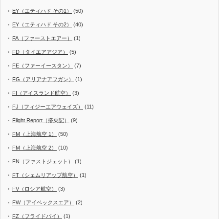
EY（エティハド その1）
(50)
EY（エティハド その2）
(40)
FA（ファーストエアー）
(1)
FD（タイエアアジア）
(5)
FE（ファーイースタン）
(7)
FG（アリアナアフガン）
(1)
FI（アイスランド航空）
(3)
FJ（フィジーエアウェイズ）
(11)
Flight Report（搭乗記）
(9)
FM（上海航空 1）
(50)
FM（上海航空 2）
(10)
FN（ファストジェット）
(1)
FT（シェムリアップ航空）
(1)
FV（ロシア航空）
(3)
FW（アイベックスエア）
(2)
FZ（フライドバイ）
(1)