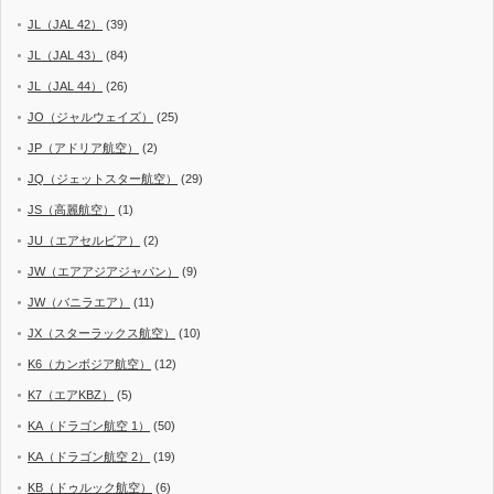
JL（JAL 42）
(39)
JL（JAL 43）
(84)
JL（JAL 44）
(26)
JO（ジャルウェイズ）
(25)
JP（アドリア航空）
(2)
JQ（ジェットスター航空）
(29)
JS（高麗航空）
(1)
JU（エアセルビア）
(2)
JW（エアアジアジャパン）
(9)
JW（バニラエア）
(11)
JX（スターラックス航空）
(10)
K6（カンボジア航空）
(12)
K7（エアKBZ）
(5)
KA（ドラゴン航空 1）
(50)
KA（ドラゴン航空 2）
(19)
KB（ドゥルック航空）
(6)