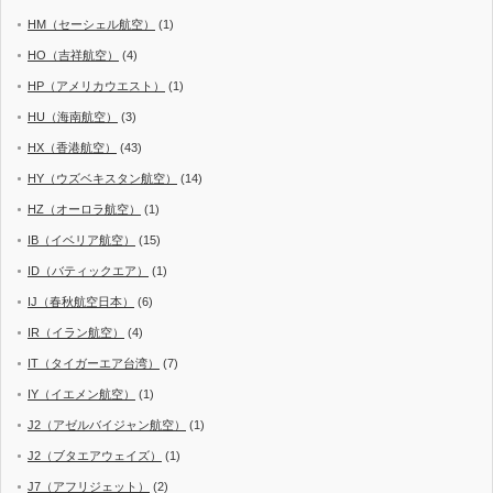
HM（セーシェル航空）
(1)
HO（吉祥航空）
(4)
HP（アメリカウエスト）
(1)
HU（海南航空）
(3)
HX（香港航空）
(43)
HY（ウズベキスタン航空）
(14)
HZ（オーロラ航空）
(1)
IB（イベリア航空）
(15)
ID（バティックエア）
(1)
IJ（春秋航空日本）
(6)
IR（イラン航空）
(4)
IT（タイガーエア台湾）
(7)
IY（イエメン航空）
(1)
J2（アゼルバイジャン航空）
(1)
J2（ブタエアウェイズ）
(1)
J7（アフリジェット）
(2)