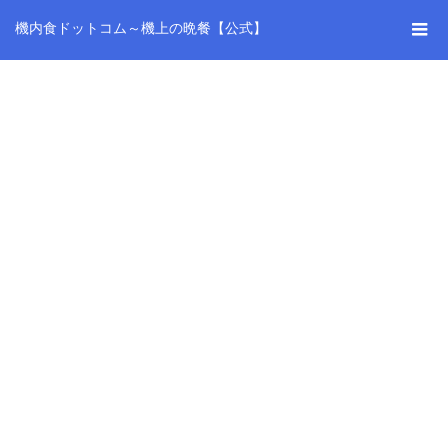
機内食ドットコム～機上の晩餐【公式】