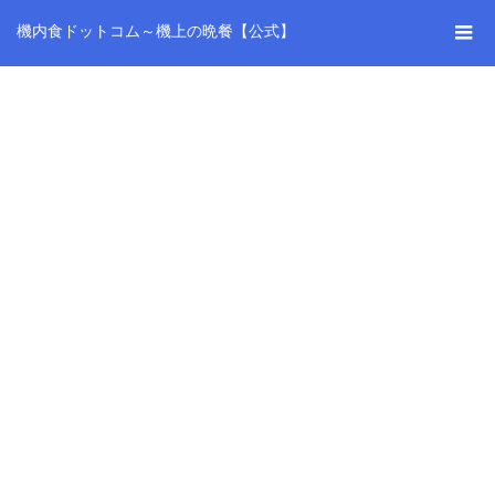
機内食ドットコム～機上の晩餐【公式】