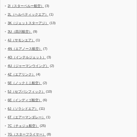
2I（スターペルー航空）
(3)
2L（ヘルベティックエア）
(1)
3K（ジェットスターアジ）
(13)
3U（四川航空）
(9)
4J（サモンエア）
(1)
4N（エアノース航空）
(7)
4O（インテルジェット）
(3)
4U（ジャーマンウイング）
(2)
4Z（エアリンク）
(4)
5E（ノックミニ航空）
(2)
5J（セブパシフィック）
(10)
6E（インディゴ航空）
(6)
6J（ソラシドエア）
(11)
6T（エアーマンダレー）
(1)
7C（チェジュ航空）
(25)
7G（スターフライヤー）
(8)