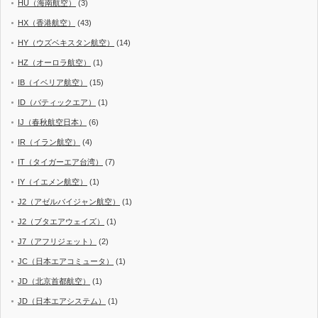
HU（海南航空）
(3)
HX（香港航空）
(43)
HY（ウズベキスタン航空）
(14)
HZ（オーロラ航空）
(1)
IB（イベリア航空）
(15)
ID（バティックエア）
(1)
IJ（春秋航空日本）
(6)
IR（イラン航空）
(4)
IT（タイガーエア台湾）
(7)
IY（イエメン航空）
(1)
J2（アゼルバイジャン航空）
(1)
J2（ブタエアウェイズ）
(1)
J7（アフリジェット）
(2)
JC（日本エアコミュータ）
(1)
JD（北京首都航空）
(1)
JD（日本エアシステム）
(1)