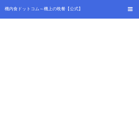
機内食ドットコム～機上の晩餐【公式】