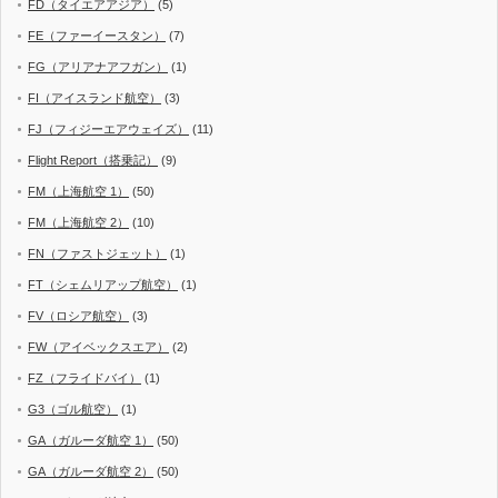
FD（タイエアアジア）
(5)
FE（ファーイースタン）
(7)
FG（アリアナアフガン）
(1)
FI（アイスランド航空）
(3)
FJ（フィジーエアウェイズ）
(11)
Flight Report（搭乗記）
(9)
FM（上海航空 1）
(50)
FM（上海航空 2）
(10)
FN（ファストジェット）
(1)
FT（シェムリアップ航空）
(1)
FV（ロシア航空）
(3)
FW（アイベックスエア）
(2)
FZ（フライドバイ）
(1)
G3（ゴル航空）
(1)
GA（ガルーダ航空 1）
(50)
GA（ガルーダ航空 2）
(50)