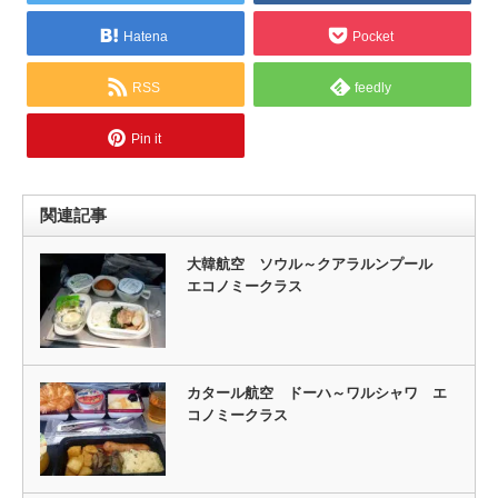
Hatena
Pocket
RSS
feedly
Pin it
関連記事
大韓航空 ソウル～クアラルンプール
エコノミークラス
カタール航空 ドーハ～ワルシャワ エ
コノミークラス