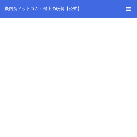
機内食ドットコム～機上の晩餐【公式】