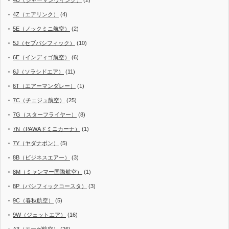
4U（ジャーマンウイング）
(2)
4Z（エアリンク）
(4)
5E（ノックミニ航空）
(2)
5J（セブパシフィック）
(10)
6E（インディゴ航空）
(6)
6J（ソラシドエア）
(11)
6T（エアーマンダレー）
(1)
7C（チェジュ航空）
(25)
7G（スターフライヤー）
(8)
7N（PAWAドミニカーナ）
(1)
7Y（ヤダナポン）
(5)
8B（ビジネスエアー）
(3)
8M（ミャンマー国際航空）
(1)
8P（パシフィックコースタ）
(3)
9C（春秋航空）
(5)
9W（ジェットエア）
(16)