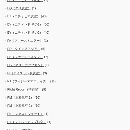
EP（アーセマーン航空）
(1)
EQ（タメ航空）
(1)
ET（エチオピア航空）
(43)
EY（エティハド その1）
(50)
EY（エティハド その2）
(40)
FA（ファーストエアー）
(1)
FD（タイエアアジア）
(5)
FE（ファーイースタン）
(7)
FG（アリアナアフガン）
(1)
FI（アイスランド航空）
(3)
FJ（フィジーエアウェイズ）
(11)
Flight Report（搭乗記）
(9)
FM（上海航空 1）
(50)
FM（上海航空 2）
(10)
FN（ファストジェット）
(1)
FT（シェムリアップ航空）
(1)