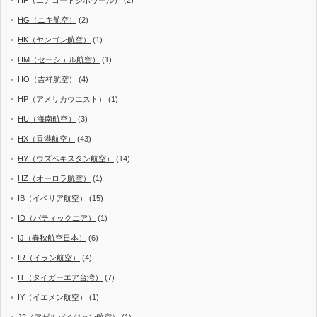
HF（エアコートジボワール）
(2)
HG（ニキ航空）
(2)
HK（ヤンゴン航空）
(1)
HM（セーシェル航空）
(1)
HO（吉祥航空）
(4)
HP（アメリカウエスト）
(1)
HU（海南航空）
(3)
HX（香港航空）
(43)
HY（ウズベキスタン航空）
(14)
HZ（オーロラ航空）
(1)
IB（イベリア航空）
(15)
ID（バティックエア）
(1)
IJ（春秋航空日本）
(6)
IR（イラン航空）
(4)
IT（タイガーエア台湾）
(7)
IY（イエメン航空）
(1)