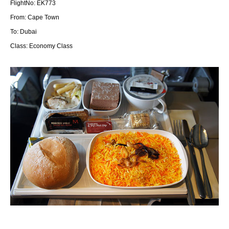
FlightNo: EK773
From: Cape Town
To: Dubai
Class: Economy Class