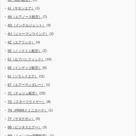
4J（サモンエア）
(1)
4N（エアノース航空）
(7)
4O（インテルジェット）
(3)
4U（ジャーマンウイング）
(2)
4Z（エアリンク）
(4)
5E（ノックミニ航空）
(2)
5J（セブパシフィック）
(10)
6E（インディゴ航空）
(6)
6J（ソラシドエア）
(11)
6T（エアーマンダレー）
(1)
7C（チェジュ航空）
(25)
7G（スターフライヤー）
(8)
7N（PAWAドミニカーナ）
(1)
7Y（ヤダナポン）
(5)
8B（ビジネスエアー）
(3)
8M（ミャンマー国際航空）
(1)