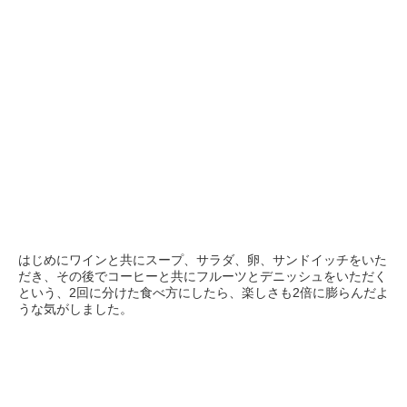
はじめにワインと共にスープ、サラダ、卵、サンドイッチをいた
だき、その後でコーヒーと共にフルーツとデニッシュをいただく
という、2回に分けた食べ方にしたら、楽しさも2倍に膨らんだよ
うな気がしました。