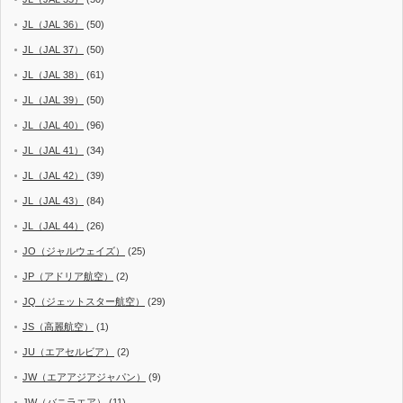
JL（JAL 36）
(50)
JL（JAL 37）
(50)
JL（JAL 38）
(61)
JL（JAL 39）
(50)
JL（JAL 40）
(96)
JL（JAL 41）
(34)
JL（JAL 42）
(39)
JL（JAL 43）
(84)
JL（JAL 44）
(26)
JO（ジャルウェイズ）
(25)
JP（アドリア航空）
(2)
JQ（ジェットスター航空）
(29)
JS（高麗航空）
(1)
JU（エアセルビア）
(2)
JW（エアアジアジャパン）
(9)
JW（バニラエア）
(11)