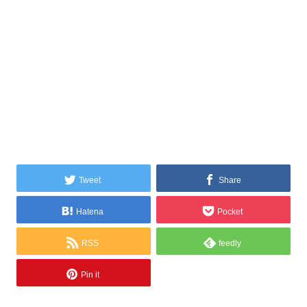
Tweet
Share
Hatena
Pocket
RSS
feedly
Pin it