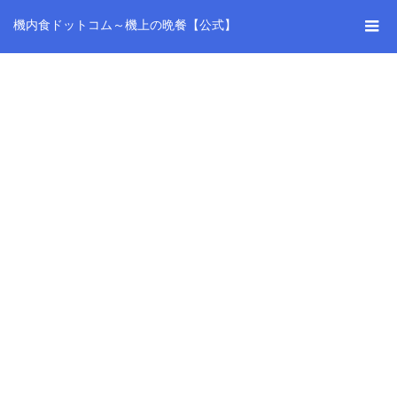
機内食ドットコム～機上の晩餐【公式】