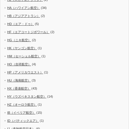
HA（ハワイアン航空）
(34)
HB（アジアアトラン）
(2)
HD（エア・ドゥ）
(5)
HF（エアコートジボワール）
(2)
HG（ニキ航空）
(2)
HK（ヤンゴン航空）
(1)
HM（セーシェル航空）
(1)
HO（吉祥航空）
(4)
HP（アメリカウエスト）
(1)
HU（海南航空）
(3)
HX（香港航空）
(43)
HY（ウズベキスタン航空）
(14)
HZ（オーロラ航空）
(1)
IB（イベリア航空）
(15)
ID（バティックエア）
(1)
IJ（春秋航空日本）
(6)