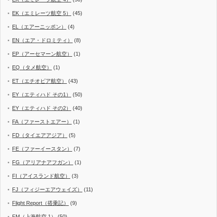
EK（エミレーツ航空 5）
(45)
EL（エアーニッポン）
(4)
EN（エア・ドロミティ）
(8)
EP（アーセマーン航空）
(1)
EQ（タメ航空）
(1)
ET（エチオピア航空）
(43)
EY（エティハド その1）
(50)
EY（エティハド その2）
(40)
FA（ファーストエアー）
(1)
FD（タイエアアジア）
(5)
FE（ファーイースタン）
(7)
FG（アリアナアフガン）
(1)
FI（アイスランド航空）
(3)
FJ（フィジーエアウェイズ）
(11)
Flight Report（搭乗記）
(9)
FM（上海航空 1）
(50)