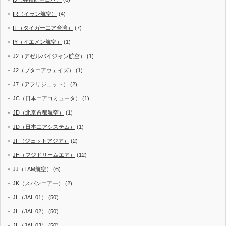
IR（イラン航空）
(4)
IT（タイガーエア台湾）
(7)
IY（イエメン航空）
(1)
J2（アゼルバイジャン航空）
(1)
J2（ブタエアウェイズ）
(1)
J7（アフリジェット）
(2)
JC（日本エアコミュータ）
(1)
JD（北京首都航空）
(1)
JD（日本エアシステム）
(1)
JF（ジェットアジア）
(2)
JH（フジドリームエア）
(12)
JJ（TAM航空）
(6)
JK（スパンエアー）
(2)
JL（JAL 01）
(50)
JL（JAL 02）
(50)
JL（JAL 03）
(50)