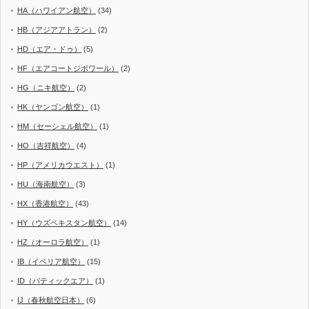
HA（ハワイアン航空）
(34)
HB（アジアアトラン）
(2)
HD（エア・ドゥ）
(5)
HF（エアコートジボワール）
(2)
HG（ニキ航空）
(2)
HK（ヤンゴン航空）
(1)
HM（セーシェル航空）
(1)
HO（吉祥航空）
(4)
HP（アメリカウエスト）
(1)
HU（海南航空）
(3)
HX（香港航空）
(43)
HY（ウズベキスタン航空）
(14)
HZ（オーロラ航空）
(1)
IB（イベリア航空）
(15)
ID（バティックエア）
(1)
IJ（春秋航空日本）
(6)