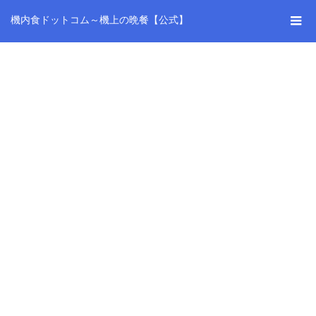
機内食ドットコム～機上の晩餐【公式】