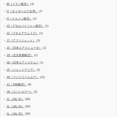
IR（イラン航空）
(4)
IT（タイガーエア台湾）
(7)
IY（イエメン航空）
(1)
J2（アゼルバイジャン航空）
(1)
J2（ブタエアウェイズ）
(1)
J7（アフリジェット）
(2)
JC（日本エアコミュータ）
(1)
JD（北京首都航空）
(1)
JD（日本エアシステム）
(1)
JF（ジェットアジア）
(2)
JH（フジドリームエア）
(12)
JJ（TAM航空）
(6)
JK（スパンエアー）
(2)
JL（JAL 01）
(50)
JL（JAL 02）
(50)
JL（JAL 03）
(50)