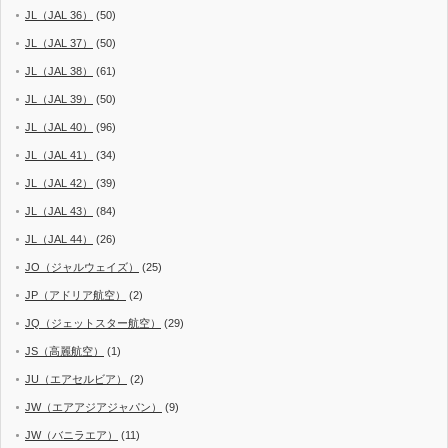
JL（JAL 36）
(50)
JL（JAL 37）
(50)
JL（JAL 38）
(61)
JL（JAL 39）
(50)
JL（JAL 40）
(96)
JL（JAL 41）
(34)
JL（JAL 42）
(39)
JL（JAL 43）
(84)
JL（JAL 44）
(26)
JO（ジャルウェイズ）
(25)
JP（アドリア航空）
(2)
JQ（ジェットスター航空）
(29)
JS（高麗航空）
(1)
JU（エアセルビア）
(2)
JW（エアアジアジャパン）
(9)
JW（バニラエア）
(11)