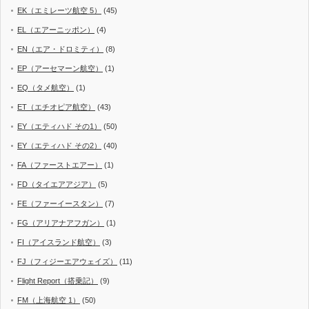
EK（エミレーツ航空 5）
(45)
EL（エアーニッポン）
(4)
EN（エア・ドロミティ）
(8)
EP（アーセマーン航空）
(1)
EQ（タメ航空）
(1)
ET（エチオピア航空）
(43)
EY（エティハド その1）
(50)
EY（エティハド その2）
(40)
FA（ファーストエアー）
(1)
FD（タイエアアジア）
(5)
FE（ファーイースタン）
(7)
FG（アリアナアフガン）
(1)
FI（アイスランド航空）
(3)
FJ（フィジーエアウェイズ）
(11)
Flight Report（搭乗記）
(9)
FM（上海航空 1）
(50)