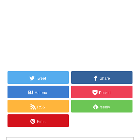
Tweet
Share
Hatena
Pocket
RSS
feedly
Pin it