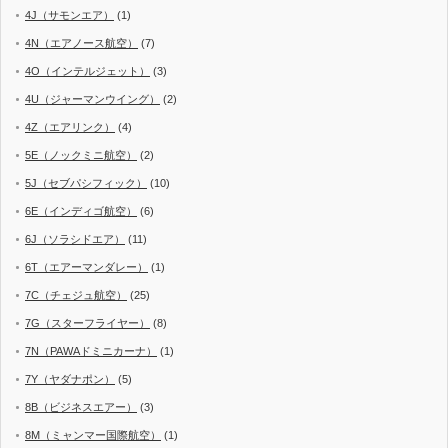
4J（サモンエア）
(1)
4N（エアノース航空）
(7)
4O（インテルジェット）
(3)
4U（ジャーマンウイング）
(2)
4Z（エアリンク）
(4)
5E（ノックミニ航空）
(2)
5J（セブパシフィック）
(10)
6E（インディゴ航空）
(6)
6J（ソラシドエア）
(11)
6T（エアーマンダレー）
(1)
7C（チェジュ航空）
(25)
7G（スターフライヤー）
(8)
7N（PAWAドミニカーナ）
(1)
7Y（ヤダナポン）
(5)
8B（ビジネスエアー）
(3)
8M（ミャンマー国際航空）
(1)