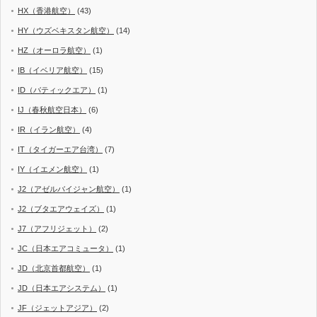
HX（香港航空）
(43)
HY（ウズベキスタン航空）
(14)
HZ（オーロラ航空）
(1)
IB（イベリア航空）
(15)
ID（バティックエア）
(1)
IJ（春秋航空日本）
(6)
IR（イラン航空）
(4)
IT（タイガーエア台湾）
(7)
IY（イエメン航空）
(1)
J2（アゼルバイジャン航空）
(1)
J2（ブタエアウェイズ）
(1)
J7（アフリジェット）
(2)
JC（日本エアコミュータ）
(1)
JD（北京首都航空）
(1)
JD（日本エアシステム）
(1)
JF（ジェットアジア）
(2)