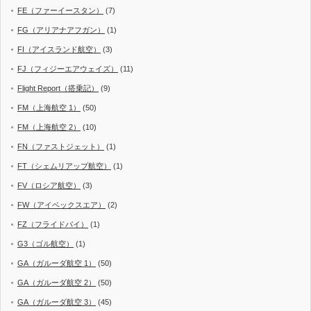
FE（ファーイースタン）
(7)
FG（アリアナアフガン）
(1)
FI（アイスランド航空）
(3)
FJ（フィジーエアウェイズ）
(11)
Flight Report（搭乗記）
(9)
FM（上海航空 1）
(50)
FM（上海航空 2）
(10)
FN（ファストジェット）
(1)
FT（シェムリアップ航空）
(1)
FV（ロシア航空）
(3)
FW（アイベックスエア）
(2)
FZ（フライドバイ）
(1)
G3（ゴル航空）
(1)
GA（ガルーダ航空 1）
(50)
GA（ガルーダ航空 2）
(50)
GA（ガルーダ航空 3）
(45)