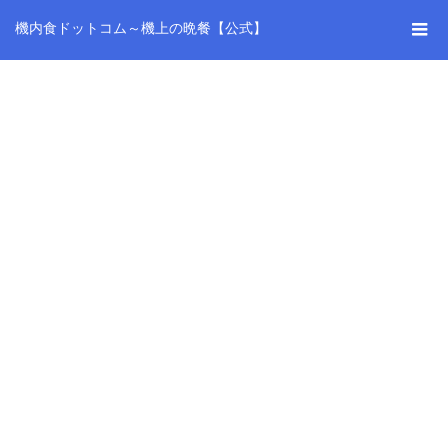
機内食ドットコム～機上の晩餐【公式】